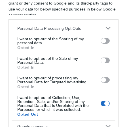
grant or deny consent to Google and its third-party tags to
legittimi. Perdere il diritto di rinnovo è una
use your data for below specified purposes in below Google
sanzione meno drastica del ritiro immediato, ma
consent section.
resta comunque una sanzione e il rischio è che
colpisca il tifoso onesto tanto quanto lo
Personal Data Processing Opt Outs
speculatore.
I want to opt-out of the Sharing of my
personal data.
Opted In
I want to opt-out of the Sale of my
Personal Data.
Opted In
I want to opt-out of processing my
Personal Data for Targeted Advertising.
Opted In
I want to opt-out of Collection, Use,
Retention, Sale, and/or Sharing of my
Personal Data that Is Unrelated with the
Purposes for which it was collected.
Opted Out
Google consents