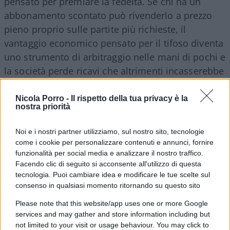
pensato per premiare la fedeltà. Se chi ha un
abbonamento scontato può rivenderlo a prezzo
pieno proprio sulle partite più richieste, il
vantaggio economico pensato per il tifoso diventa
uno strumento di arbitraggio nelle mani di pochi e
la società perde ricavi che altrimenti incasserebbe
direttamente attraverso la vendita ufficiale dei
biglietti. Da questo punto di vista, il tentativo di
Nicola Porro -
Il rispetto della tua privacy è la
nostra priorità
tutelarsi può essere comprensibile.
Noi e i nostri partner utilizziamo, sul nostro sito, tecnologie
Il chiarimento di Suwarso attenua la misura, ma
come i cookie per personalizzare contenuti e annunci, fornire
funzionalità per social media e analizzare il nostro traffico.
non ne cambia la sostanza
: una soglia rigida di
Facendo clic di seguito si acconsente all'utilizzo di questa
assenze — tre, secondo la prima formulazione —
tecnologia. Puoi cambiare idea e modificare le tue scelte sul
continua a non distinguere tra chi specula
consenso in qualsiasi momento ritornando su questo sito
sistematicamente rivendendo il proprio posto ai
Please note that this website/app uses one or more Google
match più attesi e chi, semplicemente, non può
services and may gather and store information including but
essere presente per lavoro, salute o altri impegni
not limited to your visit or usage behaviour. You may click to