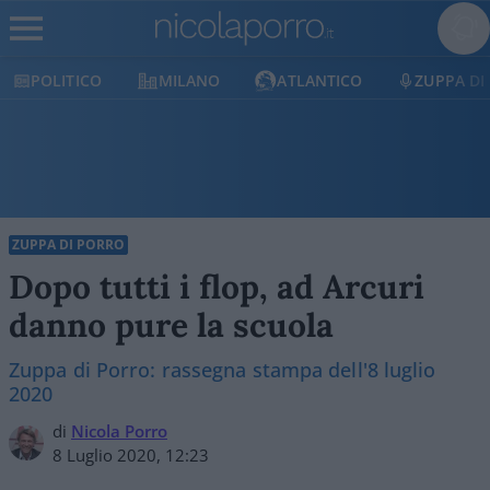
POLITICO
MILANO
ATLANTICO
ZUPPA DI
ZUPPA DI PORRO
Dopo tutti i flop, ad Arcuri
danno pure la scuola
Zuppa di Porro: rassegna stampa dell'8 luglio
2020
di
Nicola Porro
8 Luglio 2020, 12:23