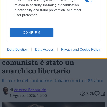
related to security, including authentication
functionality and fraud prevention, and other
user protection.
CONFIRM
Data Deletion
Data Access
Privacy and Cookie Policy
No, Guccini più che
comunista è stato un
anarchico libertario
Il ricordo del cantautore italiano morto a 86 anni
di
Andrea Bernaudo
3.2k
16
6 Agosto 2026, 19:00