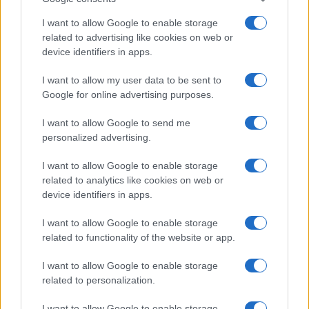
C’è poi
un tema di principio
: l’abbonamento è un
I want to allow Google to enable storage
contratto, non una proprietà piena ed è dunque
related to advertising like cookies on web or
legittimo che preveda condizioni d’uso, comprese
device identifiers in apps.
quelle legate al rinnovo. Ma la libertà contrattuale
I want to allow my user data to be sent to
del tifoso — decidere se andare o meno alla
Google for online advertising purposes.
partita — non dovrebbe essere sacrificata
sull’altare di un problema che riguarda una
I want to allow Google to send me
personalized advertising.
minoranza di speculatori.
I want to allow Google to enable storage
related to analytics like cookies on web or
Ivan Mazzoletti, 6 agosto 2026
device identifiers in apps.
I want to allow Google to enable storage
related to functionality of the website or app.
I want to allow Google to enable storage
related to personalization.
I want to allow Google to enable storage