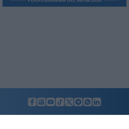
PORROGRAMMA DEL 06/08/2026
LUNIFIN S.r.l. a socio unico. Sede legale Milano, Largo F. Richini, 2/A,
20122 (MI), C.F./P.Iva en. 07174900154, REA cap. soc. euro 10.000,00
i.v.