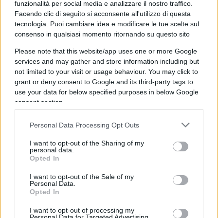
funzionalità per social media e analizzare il nostro traffico.
Facendo clic di seguito si acconsente all'utilizzo di questa
tecnologia. Puoi cambiare idea e modificare le tue scelte sul
consenso in qualsiasi momento ritornando su questo sito
Please note that this website/app uses one or more Google
Forse è proprio questa l’occasione che resta
services and may gather and store information including but
ancora da cogliere.
Fare della Corte non un
not limited to your visit or usage behaviour. You may click to
ostacolo all’amministrazione, ma una
grant or deny consent to Google and its third-party tags to
use your data for below specified purposes in below Google
moderna infrastruttura della buona
consent section.
amministrazione
: più veloce nei giudizi, più forte
nell’analisi dei dati, più chiara nel distinguere
Personal Data Processing Opt Outs
l’errore dall’illecito e più comprensibile persino ai
I want to opt-out of the Sharing of my
cittadini.
personal data.
Opted In
Perché chi amministra in buona fede deve poter
I want to opt-out of the Sale of my
Personal Data.
firmare senza paura.
Ma chi paga le tasse deve
Opted In
poter dormire altrettanto tranquillo
, sapendo
I want to opt-out of processing my
che qualcuno continua a controllare come
Personal Data for Targeted Advertising.