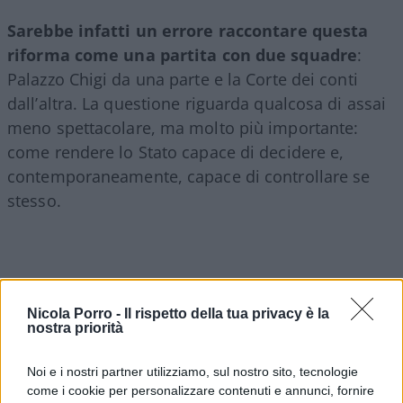
Sarebbe infatti un errore raccontare questa
riforma come una partita con due squadre
:
Palazzo Chigi da una parte e la Corte dei conti
dall’altra. La questione riguarda qualcosa di assai
meno spettacolare, ma molto più importante:
come rendere lo Stato capace di decidere e,
contemporaneamente, capace di controllare se
stesso.
Nicola Porro -
Il rispetto della tua privacy è la
nostra priorità
Noi e i nostri partner utilizziamo, sul nostro sito, tecnologie
come i cookie per personalizzare contenuti e annunci, fornire