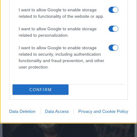
Caro Porro, la sinistra lo
I want to allow Google to enable storage
related to functionality of the website or app.
voleva. Ma Guccini era un
I want to allow Google to enable storage
battitore libero
related to personalization.
Il cantautore non era coercibile all'ottusa
I want to allow Google to enable storage
militanza che è tanto gradita al potere
related to security, including authentication
functionality and fraud prevention, and other
di
La Posta
user protection.
1.7k
2
8 Agosto 2026, 18:00
CONFIRM
Data Deletion
Data Access
Privacy and Cookie Policy