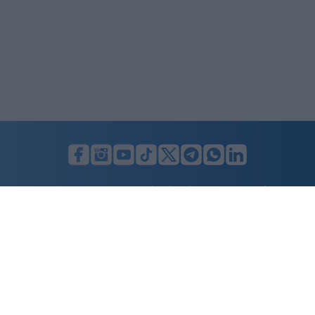
LUNIFIN S.r.l. a socio unico. Sede legale Milano, Largo F. Richini, 2/A,
20122 (MI), C.F./P.Iva en. 07174900154, REA cap. soc. euro 10.000,00
i.v.
Home
Advertising
Condizioni d’uso
Privacy Policy
Cookie policy
Cambia il consenso ai cookie
Dichiarazione di accessibilità