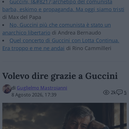
Guccini, l&#8217;archetipo del comunista
barba, eskimo e propaganda. Ma oggi siamo tristi
di Max del Papa
No, Guccini più che comunista è stato un
anarchico libertario
di Andrea Bernaudo
Quel concerto di Guccini con Lotta Continua.
Era troppo e me ne andai
di Rino Cammilleri
Volevo dire grazie a Guccini
di
Guglielmo Mastroianni
2k
5
8 Agosto 2026, 17:39