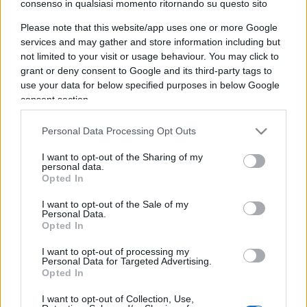
consenso in qualsiasi momento ritornando su questo sito
IL PIÙ LETTO DEL MESE
Please note that this website/app uses one or more Google
services and may gather and store information including but
not limited to your visit or usage behaviour. You may click to
grant or deny consent to Google and its third-party tags to
use your data for below specified purposes in below Google
consent section.
Personal Data Processing Opt Outs
I want to opt-out of the Sharing of my
personal data.
Opted In
I want to opt-out of the Sale of my
Personal Data.
Opted In
I want to opt-out of processing my
ESTERI
14.7k
Personal Data for Targeted Advertising.
Opted In
Meloni aveva ragione: "I marocchini di Ceuta
sbarcano in Europa col barcone"
I want to opt-out of Collection, Use,