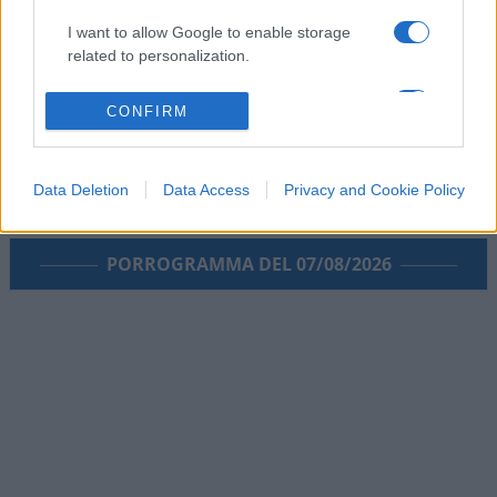
I want to allow Google to enable storage
related to personalization.
I want to allow Google to enable storage
CONFIRM
related to security, including authentication
functionality and fraud prevention, and other
user protection.
Data Deletion
Data Access
Privacy and Cookie Policy
PORROGRAMMA DEL 07/08/2026