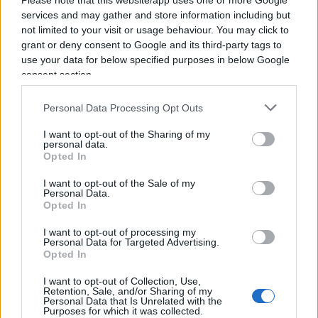
Please note that this website/app uses one or more Google
Carlo Azeglio Ciampi
.
services and may gather and store information including but
not limited to your visit or usage behaviour. You may click to
grant or deny consent to Google and its third-party tags to
use your data for below specified purposes in below Google
13:25
Conte
e
Casaleggio
sul ring, titolo e foto
consent section.
nella prima pagina del
Fatto
.
Personal Data Processing Opt Outs
14:50 Travaglio se la prende con
Repubblica
sulla
I want to opt-out of the Sharing of my
strage della funivia
personal data.
.
Opted In
I want to opt-out of the Sale of my
16:37 La storia di
Saman
raccontata solo dal
Personal Data.
Quotidiano Nazionale
Opted In
.
I want to opt-out of processing my
Personal Data for Targeted Advertising.
17:40 L’unico che riparte è
La Ragione
, nuovo
Opted In
quotidiano liberale, spero, con Giacalone, Lenzi,
I want to opt-out of Collection, Use,
Pezzuto e altri pazzi: benvenuti!
Retention, Sale, and/or Sharing of my
Personal Data that Is Unrelated with the
Purposes for which it was collected.