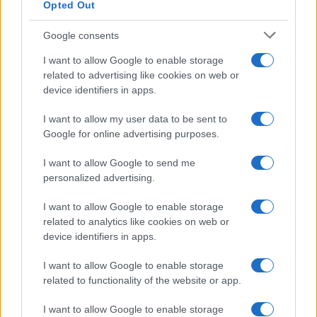
Opted Out
18:20
Brusca
a spese nostre, mentre Sallusti dice
Google consents
giustamente che la scarcerazione era inevitabile
I want to allow Google to enable storage
ma resta comunque ingiusta.
related to advertising like cookies on web or
device identifiers in apps.
20:44 Parola ai commensali.
I want to allow my user data to be sent to
Google for online advertising purposes.
I want to allow Google to send me
81
personalized advertising.
Leggi i commenti
I want to allow Google to enable storage
related to analytics like cookies on web or
device identifiers in apps.
SEDUTE SATIRICHE
Vignetta del 07/08/2026
I want to allow Google to enable storage
related to functionality of the website or app.
I want to allow Google to enable storage