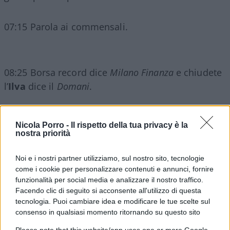
07:15 Parola ai commensali.
08:25 Borsa record dice
Milano Finanza
e chiudete
l’
Ilva
dice il
Domani
.
10:05 Parola ai commensali.
Nicola Porro -
Il rispetto della tua privacy è la
nostra priorità
10:30
Salvini
e
Meloni
ancora discutono sulle
Noi e i nostri partner utilizziamo, sul nostro sito, tecnologie
amministrative mentre
Berlusconi
parla con il
come i cookie per personalizzare contenuti e annunci, fornire
Giornale
, sta meglio ma addolorato per la nascita
funzionalità per social media e analizzare il nostro traffico.
del nuovo partito di
Brugnaro
.
Facendo clic di seguito si acconsente all'utilizzo di questa
tecnologia. Puoi cambiare idea e modificare le tue scelte sul
consenso in qualsiasi momento ritornando su questo sito
12:05 La vergogna della targa sbagliata a Roma di