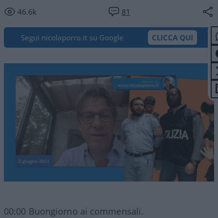
46.6k
81
Segui nicolaporro.it su Google
CLICCA QUI
00:00 Buongiorno ai commensali.