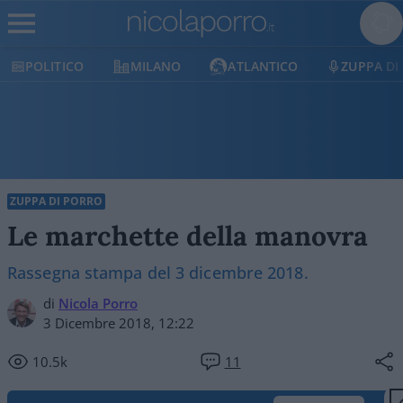
POLITICO
MILANO
ATLANTICO
ZUPPA DI
ZUPPA DI PORRO
Le marchette della manovra
Rassegna stampa del 3 dicembre 2018.
di
Nicola Porro
3 Dicembre 2018, 12:22
10.5k
11