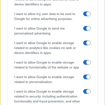
device identifiers in apps.
esoneri dalle tasse universitarie, le borse di
studio, la Carta del Merito da 500 euro. Chi è
I want to allow my user data to be sent to
valutato con severità paga due volte: perde il
Google for online advertising purposes.
riconoscimento e finanzia, con il proprio rigore, la
I want to allow Google to send me
munificenza altrui.
Lo studente scrupoloso del
personalized advertising.
Nord, fermato a un 98 misurato col bilancino,
I want to allow Google to enable storage
resta a mani vuote
; il coetaneo gratificato da
related to analytics like cookies on web or
una commissione prodiga incassa bonus e
device identifiers in apps.
precedenze. E quei benefici non piovono dal cielo:
attingono a fondi contingentati, per cui il
I want to allow Google to enable storage
related to functionality of the website or app.
vantaggio immeritato di uno diventa il diritto
negato di un altro. La meritocrazia, invocata come
I want to allow Google to enable storage
totem, viene capovolta nel suo contrario:
premia
related to personalization.
la larghezza del giudicante e non la
I want to allow Google to enable storage
competenza del giudicato
.
related to security, including authentication
functionality and fraud prevention, and other