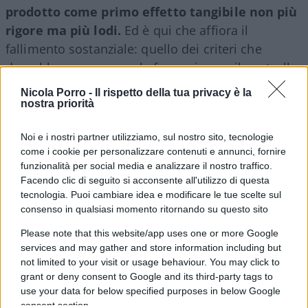
prodotto come primo effetto tangibile non più
rigore ma più lodi.
Ed è qui che affiora il
fallimento sostanziale: quello dei criteri che
dovrebbero governare la formazione e il controllo
del corpo docente. Il docente si forma, insegna e
Nicola Porro -
Il rispetto della tua privacy è la
si giudica dentro circuiti locali chiusi, senza che
nostra priorità
alcun organo terzo certifichi la comparabilità dei
Noi e i nostri partner utilizziamo, sul nostro sito, tecnologie
metri di valutazione tra un istituto e l’altro. Una
come i cookie per personalizzare contenuti e annunci, fornire
macchina che promuove se stessa nella quasi
funzionalità per social media e analizzare il nostro traffico.
totalità dei casi non vigila ma si assolve.
Facendo clic di seguito si acconsente all'utilizzo di questa
tecnologia. Puoi cambiare idea e modificare le tue scelte sul
consenso in qualsiasi momento ritornando su questo sito
Please note that this website/app uses one or more Google
services and may gather and store information including but
not limited to your visit or usage behaviour. You may click to
grant or deny consent to Google and its third-party tags to
use your data for below specified purposes in below Google
consent section.