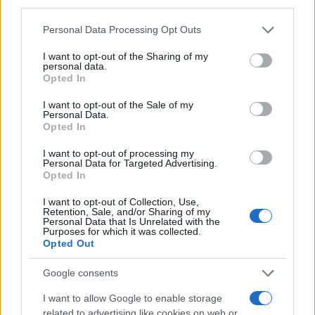
Personal Data Processing Opt Outs
I want to opt-out of the Sharing of my
personal data.
Opted In
Nessuno presidia l’omogeneità del giudizio e
I want to opt-out of the Sale of my
Personal Data.
questo traligna in arbitrio, con l’albagia di
chi
Opted In
scambia l’indulgenza per generosità
I want to opt-out of processing my
pedagogica
. Così il diploma cessa di attestare un
Personal Data for Targeted Advertising.
Opted In
livello e certifica per paradosso, la latitudine in cui
lo si è conseguito.
I want to opt-out of Collection, Use,
Retention, Sale, and/or Sharing of my
Personal Data that Is Unrelated with the
Purposes for which it was collected.
La sperequazione
Opted Out
Qui la difformità cessa di essere accademica. Il
Google consents
100 e la lode non sono orpelli estetici ma
I want to allow Google to enable storage
dischiudono l’Albo Nazionale delle Eccellenze, gli
related to advertising like cookies on web or