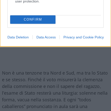
user protection.
CONFIRM
Data Deletion
Data Access
Privacy and Cookie Policy
Non è una tenzone tra Nord e Sud, ma tra lo Stato
e se stesso. Finché il voto misurerà la clemenza
della commissione e non il sapere del ragazzo,
l’esame di Stato resterà una liturgia: solenne nella
forma, vacua nella sostanza. E ogni “todos
caballeros” pronunciato in aula sarà una