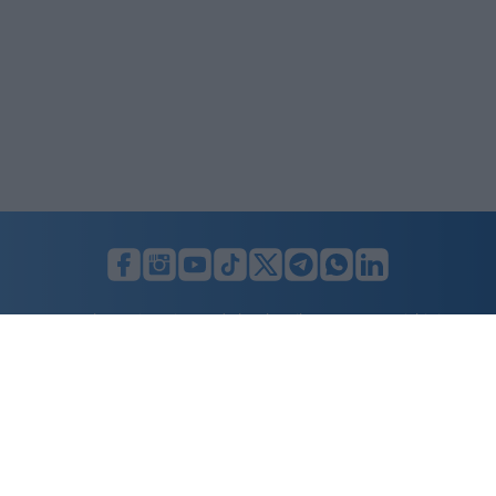
LUNIFIN S.r.l. a socio unico. Sede legale Milano, Largo F. Richini, 2/A,
20122 (MI), C.F./P.Iva en. 07174900154, REA cap. soc. euro 10.000,00
i.v.
Home
Advertising
Condizioni d’uso
Privacy Policy
Cookie policy
Cambia il consenso ai cookie
Dichiarazione di accessibilità