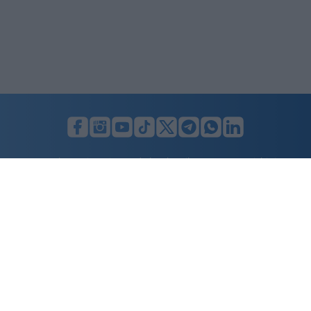
LUNIFIN S.r.l. a socio unico. Sede legale Milano, Largo F. Richini, 2/A,
20122 (MI), C.F./P.Iva en. 07174900154, REA cap. soc. euro 10.000,00
i.v.
Home
Advertising
Condizioni d’uso
Privacy Policy
Cookie policy
Cambia il consenso ai cookie
Dichiarazione di accessibilità
nicolaporro.it
è una testata registrata il 20 aprile 2021 al n. 94 del
registro della Stampa del Tribunale di Milano.