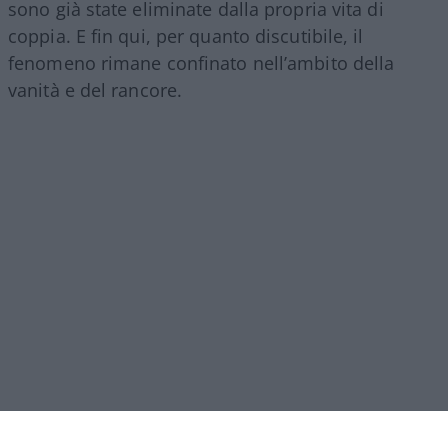
sono già state eliminate dalla propria vita di
coppia. E fin qui, per quanto discutibile, il
fenomeno rimane confinato nell’ambito della
vanità e del rancore.
Il vero
baratro
si raggiunge quando la richiesta di