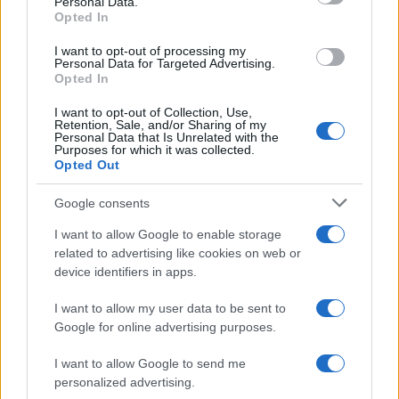
Personal Data.
Parlamento da aprire come una scatoletta di
Opted In
tonno…
I want to opt-out of processing my
Personal Data for Targeted Advertising.
Opted In
I want to opt-out of Collection, Use,
Retention, Sale, and/or Sharing of my
91
Personal Data that Is Unrelated with the
Purposes for which it was collected.
Leggi i commenti
Opted Out
Google consents
SEDUTE SATIRICHE
I want to allow Google to enable storage
Vignetta del 07/08/2026
related to advertising like cookies on web or
device identifiers in apps.
I want to allow my user data to be sent to
Google for online advertising purposes.
Vai all'archivio delle vignette
I want to allow Google to send me
personalized advertising.