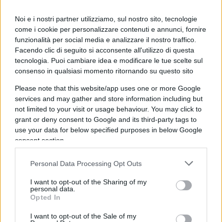
Romanelli ha l’idea del conclave. Il Fatto, invece,
fa la petizione contro la candidatura di Berlusconi.
Noi e i nostri partner utilizziamo, sul nostro sito, tecnologie
come i cookie per personalizzare contenuti e annunci, fornire
funzionalità per social media e analizzare il nostro traffico.
Facendo clic di seguito si acconsente all'utilizzo di questa
05:15
Morisi e la macchina del fango di
tecnologia. Puoi cambiare idea e modificare le tue scelte sul
Repubblica
consenso in qualsiasi momento ritornando su questo sito
.
Please note that this website/app uses one or more Google
services and may gather and store information including but
06:30 Bonus edilizi e posti di lavoro. Altro che
not limited to your visit or usage behaviour. You may click to
reddito di cittadinanza.
grant or deny consent to Google and its third-party tags to
use your data for below specified purposes in below Google
consent section.
07:12
Natale buonista, l’Ue fa marcia indietro
. Ma
il politicamente corretto non si ferma: in Belgio
Personal Data Processing Opt Outs
l’ennesima proposta di legge assurda…
I want to opt-out of the Sharing of my
personal data.
Opted In
08:28 Finanziamento pubblico per i Cinquestelle.
Ormai sono un partito normale, alla faccia del
I want to opt-out of the Sale of my