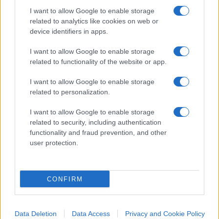
I want to allow Google to enable storage
related to analytics like cookies on web or
device identifiers in apps.
Caro Porro, abbiamo davvero
I want to allow Google to enable storage
perso il rispetto per i morti
related to functionality of the website or app.
Dalle foto ritoccate con l’IA ai volti dei defunti
I want to allow Google to enable storage
“ringiovaniti”: quando perfino il lutto diventa un
related to personalization.
contenuto da social
I want to allow Google to enable storage
di
La Posta
related to security, including authentication
1.9k
10
9 Agosto 2026, 19:56
functionality and fraud prevention, and other
user protection.
CONFIRM
Data Deletion
Data Access
Privacy and Cookie Policy