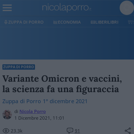
I PORRO
ECONOMIA
LIBERILIBRI
SHOP
S
ZUPPA DI PORRO
Variante Omicron e vaccini,
la scienza fa una figuraccia
Zuppa di Porro 1° dicembre 2021
di
Nicola Porro
1 Dicembre 2021, 11:01
23.3k
91