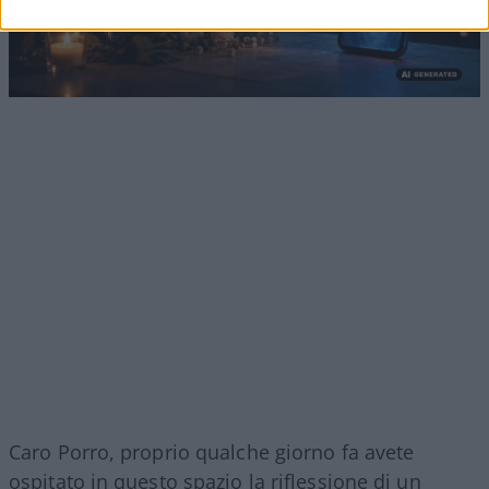
Caro Porro, proprio qualche giorno fa avete
ospitato in questo spazio la riflessione di un