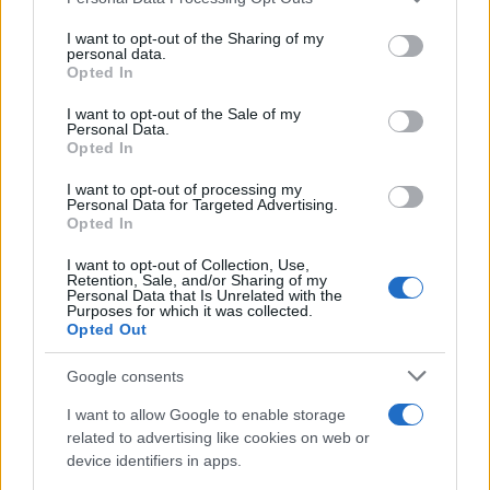
15:15 E l’Italia potrebbe essere sotto attacco
finanziario.
I want to opt-out of the Sharing of my
personal data.
Opted In
17:23 Scendono gli utili europei.
I want to opt-out of the Sale of my
Personal Data.
Opted In
17:57
Esteri
, Biden sfida Trump.
I want to opt-out of processing my
Personal Data for Targeted Advertising.
Opted In
18:35 E per il
New York Times
e non solo per lui è
I want to opt-out of Collection, Use,
Retention, Sale, and/or Sharing of my
boom degli scacchi tra i giovani.
Personal Data that Is Unrelated with the
Purposes for which it was collected.
Opted Out
19:28 Parola ai commensali.
Google consents
I want to allow Google to enable storage
81
related to advertising like cookies on web or
device identifiers in apps.
Leggi i commenti