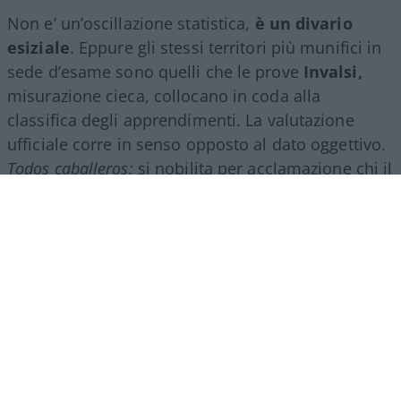
Non e’ un’oscillazione statistica,
è un divario
esiziale
. Eppure gli stessi territori più munifici in
sede d’esame sono quelli che le prove
Invalsi,
misurazione cieca, collocano in coda alla
classifica degli apprendimenti. La valutazione
ufficiale corre in senso opposto al dato oggettivo.
Todos caballeros:
si nobilita per acclamazione chi il
test pone più in basso.
Il criterio che non c’è
La causa non è antropologica, è strutturale. Il voto
di Maturità lo assegna una commissione in cui
pesano i docenti interni, quelli che hanno istruito i
candidati e che, di fatto, giudicano se stessi.
Manca un’ancora nazionale che calibri i giudizi: