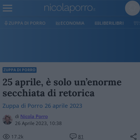
ECONOMIA
LIBERILIBRI
SHOP
SOSTIENICI
ZUPPA DI PORRO
25 aprile, è solo un’enorme
secchiata di retorica
Zuppa di Porro 26 aprile 2023
di
Nicola Porro
26 Aprile 2023, 10:38
17.2k
81