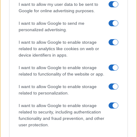
I want to allow my user data to be sent to
Google for online advertising purposes.
SEDUTE SATIRICHE
I want to allow Google to send me
Vignetta del 07/08/2026
personalized advertising.
I want to allow Google to enable storage
related to analytics like cookies on web or
device identifiers in apps.
Vai all'archivio delle vignette
I want to allow Google to enable storage
related to functionality of the website or app.
I want to allow Google to enable storage
related to personalization.
Più lodi al Sud che al Nord (e
I want to allow Google to enable storage
relativi bonus). La maturità
related to security, including authentication
functionality and fraud prevention, and other
ormai è una barzelletta
user protection.
Il sistema non premia il merito ma la latitudine in