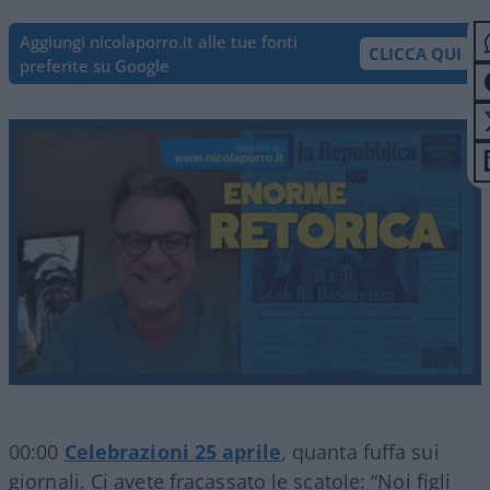
Aggiungi nicolaporro.it alle tue fonti
CLICCA QUI
preferite su Google
00:00
Celebrazioni 25 aprile
, quanta fuffa sui
giornali. Ci avete fracassato le scatole: “Noi figli