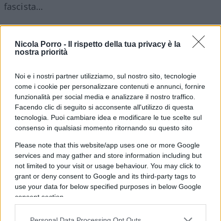
fascista…
Nicola Porro -
Il rispetto della tua privacy è la
11:03 Parola ai commensali. Grazie per
tutte le
nostra priorità
vostre donazioni
!
Noi e i nostri partner utilizziamo, sul nostro sito, tecnologie
come i cookie per personalizzare contenuti e annunci, fornire
11:41 Da leggere Pietro Senaldi su
Libero
, chiedete
funzionalità per social media e analizzare il nostro traffico.
a
Elly Schlein
se è anticomunista.
Facendo clic di seguito si acconsente all'utilizzo di questa
tecnologia. Puoi cambiare idea e modificare le tue scelte sul
consenso in qualsiasi momento ritornando su questo sito
12:18
Rispunta Gianfranco Fini
, ovviamente per
Please note that this website/app uses one or more Google
criticare Meloni e la destra. Ma basta!
services and may gather and store information including but
not limited to your visit or usage behaviour. You may click to
grant or deny consent to Google and its third-party tags to
use your data for below specified purposes in below Google
14:47
Politica
, nel frattempo Borghi lascia il Pd.
consent section.
Personal Data Processing Opt Outs