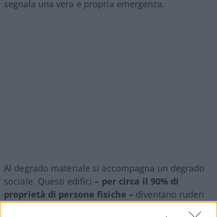
segnala una vera e propria emergenza.
Al degrado materiale si accompagna un degrado
sociale. Questi edifici
– per circa il 90% di
proprietà di persone fisiche –
diventano ruderi
spesso per effetto del solo trascorrere del tempo,