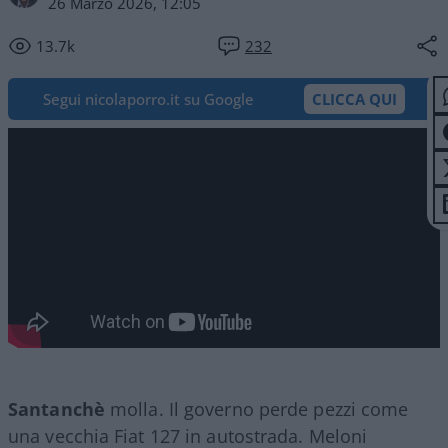
26 Marzo 2026, 12:05
13.7k
232
Segui nicolaporro.it su Google
CLICCA QUI
Santanchè
molla. Il governo perde pezzi come
una vecchia Fiat 127 in autostrada. Meloni