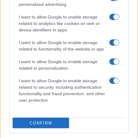
personalized advertising.
anno su immobili spesso privi di qualsiasi
redditività, contribuisce ad accelerarne il degrado
I want to allow Google to enable storage
anziché favorirne il recupero.
related to analytics like cookies on web or
device identifiers in apps.
Giorgio Spaziani Testa, 10 agosto 2026
I want to allow Google to enable storage
related to functionality of the website or app.
I want to allow Google to enable storage
related to personalization.
I want to allow Google to enable storage
related to security, including authentication
functionality and fraud prevention, and other
user protection.
CONFIRM