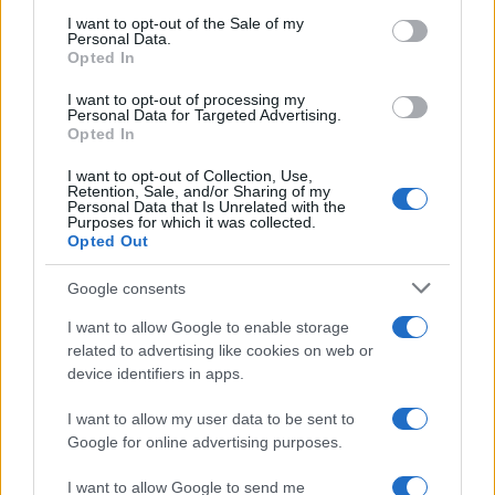
su più fronti, dalle infrastrutture alla rigenerazione
I want to opt-out of the Sale of my
Personal Data.
urbana, dalla riqualificazione al rilancio dei
Opted In
territori.
I want to opt-out of processing my
Personal Data for Targeted Advertising.
Opted In
I want to opt-out of Collection, Use,
Retention, Sale, and/or Sharing of my
Personal Data that Is Unrelated with the
Purposes for which it was collected.
Opted Out
Google consents
I want to allow Google to enable storage
related to advertising like cookies on web or
device identifiers in apps.
I want to allow my user data to be sent to
Google for online advertising purposes.
Ma è indispensabile affrontare anche
il nodo
dell’Imu
, una patrimoniale che, gravando ogni
I want to allow Google to send me