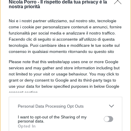
ma in molti casi anche per azioni volontarie dei
Nicola Porro -
Il rispetto della tua privacy è la
nostra priorità
proprietari, come la rimozione del tetto, finalizzate
a sottrarsi alla tassazione patrimoniale. L’Imu,
Noi e i nostri partner utilizziamo, sul nostro sito, tecnologie
infatti, si applica anche agli immobili dichiarati
come i cookie per personalizzare contenuti e annunci, fornire
“inagibili o inabitabili”, fino a quando essi non
funzionalità per social media e analizzare il nostro traffico.
Facendo clic di seguito si acconsente all'utilizzo di questa
vengano formalmente classificati come unità
tecnologia. Puoi cambiare idea e modificare le tue scelte sul
collabenti.
consenso in qualsiasi momento ritornando su questo sito
Please note that this website/app uses one or more Google
La politica non può continuare a
ignorare
che una
services and may gather and store information including but
parte significativa del nostro patrimonio
not limited to your visit or usage behaviour. You may click to
grant or deny consent to Google and its third-party tags to
immobiliare – spesso costituita da immobili di
use your data for below specified purposes in below Google
scarsissimo o nullo valore economico, situati in
consent section.
aree ormai spopolate – continua a deteriorarsi e
in casi sempre crescenti addirittura a divenire
Personal Data Processing Opt Outs
fatiscente. Occorre salvare quella che dovrebbe
I want to opt-out of the Sharing of my
essere considerata a tutti gli effetti una risorsa
personal data.
Opted In
nazionale. Servono politiche capaci di intervenire