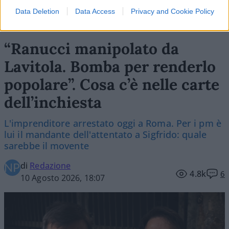
Data Deletion
Data Access
Privacy and Cookie Policy
“Ranucci manipolato da
Lavitola. Bomba per renderlo
popolare”. Cosa c’è nelle carte
dell’inchiesta
L'imprenditore arrestato oggi a Roma. Per i pm è
lui il mandante dell'attentato a Sigfrido: quale
sarebbe il movente
di
Redazione
4.8k
6
10 Agosto 2026, 18:07