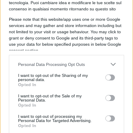
tecnologia. Puoi cambiare idea e modificare le tue scelte sul
Geografia: Pisa, un tempo Repubblica Marinara e
consenso in qualsiasi momento ritornando su questo sito
oggi a diversi chilometri dal mare, nacque sulle
Please note that this website/app uses one or more Google
acque, in un’area simile alla laguna di Venezia.
services and may gather and store information including but
not limited to your visit or usage behaviour. You may click to
grant or deny consent to Google and its third-party tags to
use your data for below specified purposes in below Google
5.
«Il cambiamento climatico, come la pandemia,
consent section.
penalizza alcuni settori produttivi». Questo
accostare un danno vero (da pandemia) con un
Personal Data Processing Opt Outs
pericolo finto (
riscaldamento globale
) è come
I want to opt-out of the Sharing of my
personal data.
quel fruttivendolo che insinua due mele marce nel
Opted In
cesto di mele che ti vende. Nel caso del
I want to opt-out of the Sale of my
fruttivendolo si chiama truffa. E poi: quali
Personal Data.
sarebbero, esattamente, i settori produttivi che
Opted In
sarebbero stati penalizzati da un cambiamento
I want to opt-out of processing my
climatico che noi potremmo controllare?
Personal Data for Targeted Advertising.
Opted In
Esattamente, per favore.