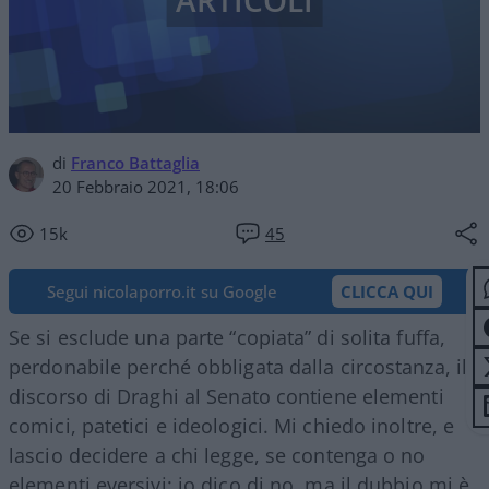
ARTICOLI
di
Franco Battaglia
20 Febbraio 2021, 18:06
15k
45
Segui nicolaporro.it su Google
CLICCA QUI
Se si esclude una parte “copiata” di solita fuffa,
perdonabile perché obbligata dalla circostanza, il
discorso di Draghi al Senato contiene elementi
comici, patetici e ideologici. Mi chiedo inoltre, e
lascio decidere a chi legge, se contenga o no
elementi eversivi: io dico di no, ma il dubbio mi è