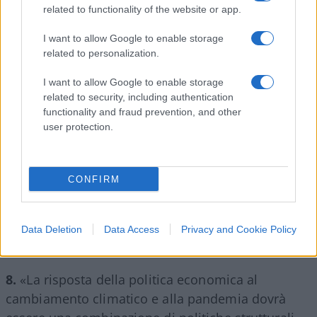
related to functionality of the website or app.
I want to allow Google to enable storage
7.
«Il governo dovrà proteggere i lavoratori, ma
related to personalization.
sarebbe un errore proteggere indifferentemente
tutte le attività economiche. Alcune dovranno
I want to allow Google to enable storage
related to security, including authentication
cambiare, anche radicalmente». Certo che le
functionality and fraud prevention, and other
attività economiche cambiano nel corso della
user protection.
Storia, non bisogna essere economisti di Harvard
per capirlo: con la lavatrice sono sparite le
lavanderine. Tuttavia, cortesemente, escluse le
CONFIRM
banalità che vorrà risparmiarci, ci dica
esattamente a quali attività economiche lei allude.
Data Deletion
Data Access
Privacy and Cookie Policy
Cinema, teatri, ristoranti?
8.
«La risposta della politica economica al
cambiamento climatico e alla pandemia dovrà