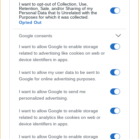
I want to opt-out of Collection, Use,
Retention, Sale, and/or Sharing of my
Personal Data that Is Unrelated with the
6.
«Lo spazio che alcune megalopoli hanno
Purposes for which it was collected.
sottratto alla natura potrebbe essere stata una
Opted Out
delle cause della trasmissione del virus dagli
Google consents
animali all’uomo. Come ha detto
Papa Francesco
I want to allow Google to enable storage
“Le tragedie naturali sono la risposta della Terra al
related to advertising like cookies on web or
nostro maltrattamento. Siamo stati noi a rovinare
device identifiers in apps.
l’opera del Signore”
». Questa è una bomba: la
causa della trasmissione del virus dagli animali
I want to allow my user data to be sent to
Google for online advertising purposes.
all’uomo sarebbe stato “lo spazio che alcune
megalopoli hanno sottratto alla natura”. Pari alla
I want to allow Google to send me
bomba del Papa, che attribuisce all’uomo le
personalized advertising.
tragedie naturali? Terremoti, maremoti, uragani,
I want to allow Google to enable storage
inondazioni, periodi di siccità, sono tragedie
related to analytics like cookies on web or
naturali e millenarie, e sarebbe colpa dell’uomo.
device identifiers in apps.
Bum!
I want to allow Google to enable storage