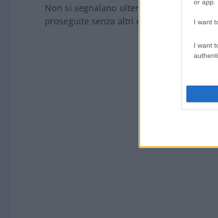
or app.
Non si segnalano ulteriori criticità al m
proseguite senza altri episodi rilevanti.
I want t
I want t
authenti