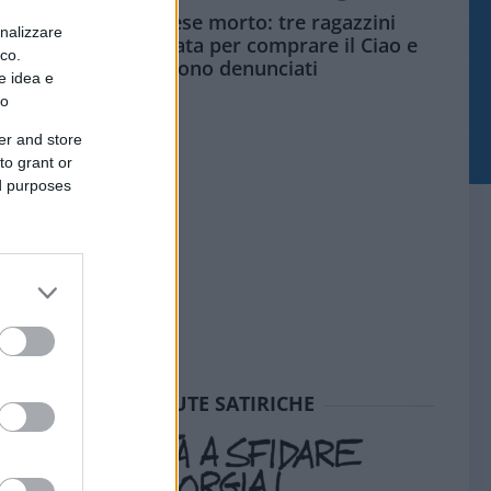
Siamo un Paese morto: tre ragazzini
onalizzare
vendono limonata per comprare il Ciao e
ico.
vengono denunciati
e idea e
to
er and store
to grant or
ed purposes
SEDUTE SATIRICHE