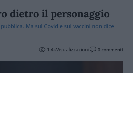
ro dietro il personaggio
 pubblica. Ma sul Covid e sui vaccini non dice
1.4k
Visualizzazioni
0
commenti