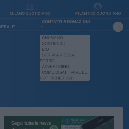
MILANO QUOTIDIANO
ATLANTICO QUOTIDIANO
CONTATTI E DONAZIONI
IBERALE
CHI SIAMO
SOSTIENICI
BIO
SCRIVI A NICOLA
PORRO
ADVERTISING
COME DISATTIVARE LE
NOTIFICHE PUSH