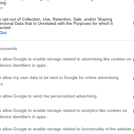
ing.
In
ostruzione, un gruppo composto da circa
o opt-out of Collection, Use, Retention, Sale, and/or Sharing
aliani, ha raggiunto l’area esibendo bandiere
ersonal Data that Is Unrelated with the Purposes for which it
ttriti con altri partecipanti alla
lected.
Out
consents
ta
, rendendo necessario l’intervento delle
o allow Google to enable storage related to advertising like cookies on
o alle informazioni fornite dalla polizia,
evice identifiers in apps.
te dell’estrema sinistra avrebbero
nche verso operatori in abiti civili.
o allow my user data to be sent to Google for online advertising
s.
to allow Google to send me personalized advertising.
l’ordine sono riuscite a ristabilire la
o allow Google to enable storage related to analytics like cookies on
a situazione è tornata sotto controllo, con i
evice identifiers in apps.
o allow Google to enable storage related to functionality of the website