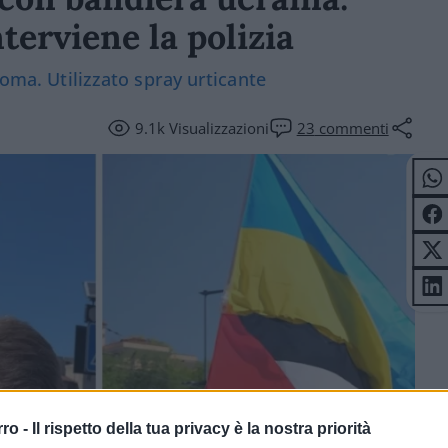
nterviene la polizia
Roma. Utilizzato spray urticante
9.1k
Visualizzazioni
23
commenti
rro -
Il rispetto della tua privacy è la nostra priorità