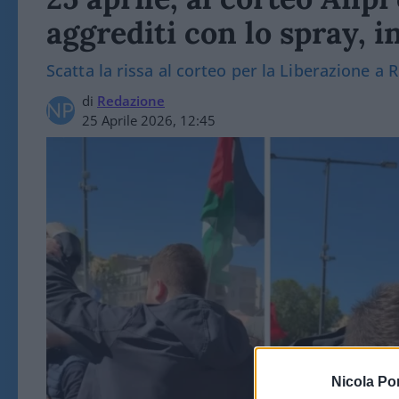
aggrediti con lo spray, i
Scatta la rissa al corteo per la Liberazione a 
di
Redazione
25 Aprile 2026, 12:45
Nicola Po