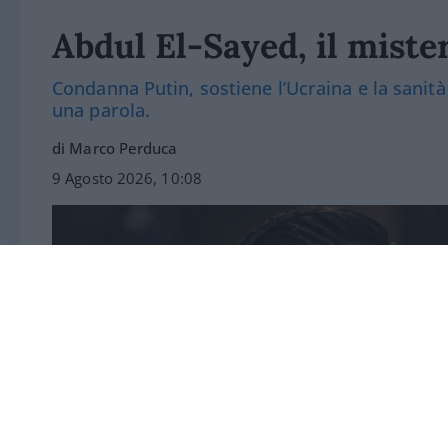
Abdul El-Sayed, il miste
Condanna Putin, sostiene l’Ucraina e la sanità
una parola.
di Marco Perduca
9 Agosto 2026, 10:08