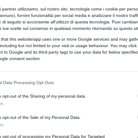
ri partner utilizziamo, sul nostro sito, tecnologie come i cookie per pers
annunci, fornire funzionalità per social media e analizzare il nostro traff
 di seguito si acconsente all'utilizzo di questa tecnologia. Puoi cambiar
e tue scelte sul consenso in qualsiasi momento ritornando su questo si
 that this website/app uses one or more Google services and may gath
including but not limited to your visit or usage behaviour. You may click 
 to Google and its third-party tags to use your data for below specifi
ogle consent section.
CLICCA QUI
l Data Processing Opt Outs
0:00
/
--:--
o opt-out of the Sharing of my personal data.
In
razioni del
25 Aprile
nella Capitale. Durante
Piazza di Porta San Paolo, si sono registrati
o opt-out of the Sale of my Personal Data.
mide Cestia.
In
to opt-out of processing my Personal Data for Targeted