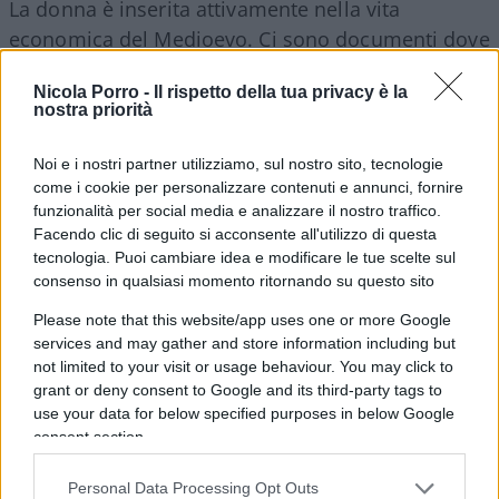
La donna è inserita attivamente nella vita
economica del Medioevo. Ci sono documenti dove
le donne sono parte attive
Nicola Porro -
Il rispetto della tua privacy è la
nelle donazioni
,
nelle vendite, nelle transazioni,
nostra priorità
anche per decisioni d’ordine militare, come
racconta uno degli storici più preparati e fecondi
Noi e i nostri partner utilizziamo, sul nostro sito, tecnologie
sul Medioevo,
Régine Pernoud
. Nei suoi
come i cookie per personalizzare contenuti e annunci, fornire
funzionalità per social media e analizzare il nostro traffico.
numerosi libri la Pernoud racconta che 65
Facendo clic di seguito si acconsente all'utilizzo di questa
mestieri erano già riservati esclusivamente alle
tecnologia. Puoi cambiare idea e modificare le tue scelte sul
donne contro 81 degli uomini. Mentre per 38
consenso in qualsiasi momento ritornando su questo sito
erano previsti entrambi i sessi. Addirittura
Please note that this website/app uses one or more Google
Pernoud scrive che in alcune regioni della Francia,
services and may gather and store information including but
le donne partecipano alle assemblee e votano
not limited to your visit or usage behaviour. You may click to
grant or deny consent to Google and its third-party tags to
come negli Stati Generale del 1308. Poi è arrivato
use your data for below specified purposes in below Google
l’illuminismo e la rivoluzione francese e con esse
consent section.
la “liberazione” della donna. E di nuovo ha dovuto
chiedere che davanti alla legge le fosse
Personal Data Processing Opt Outs