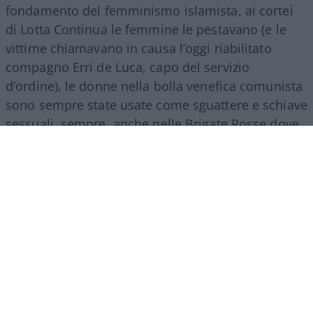
fondamento del femminismo islamista, ai cortei
di Lotta Continua le femmine le pestavano (e le
vittime chiamavano in causa l’oggi riabilitato
compagno Erri de Luca, capo del servizio
d’ordine), le donne nella bolla venefica comunista
sono sempre state usate come sguattere e schiave
sessuali, sempre, anche nelle Brigate Rosse dove
le poche a salvarsi erano le dirigenti per meriti sul
campo, per ferocia non minori di quelle degli
uomini, per la facilità con cui indulgevano
all’omicidio, alla strage.