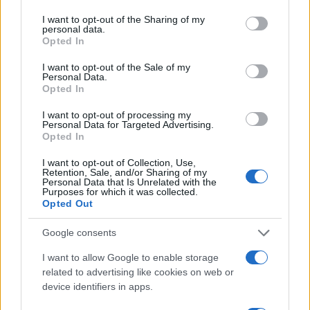
riconosciuto lo status di persona.
I want to opt-out of the Sharing of my
personal data.
Opted In
Quando s’impone il movimento di liberazione non
I want to opt-out of the Sale of my
è altro che un movimento basato sull’odio per
Personal Data.
Opted In
l’uomo, la vita, la maternità, il cristianesimo, il
mondo occidentale e soprattutto per le donne
I want to opt-out of processing my
Personal Data for Targeted Advertising.
stesse: possono conquistare il diritto ad
Opted In
amputarsi della propria sessualità. Una sessualità
I want to opt-out of Collection, Use,
incentrata sulla maternità, ora diventata una
Retention, Sale, and/or Sharing of my
Personal Data that Is Unrelated with the
sessualità usa e getta: propria del peggior genere
Purposes for which it was collected.
di uomo che rivendica il diritto a rifiutare il figlio
Opted Out
che ha generato. La natura dichiara chiaramente
Google consents
che i maschi vogliono le femmine e le femmine i
maschi e che entrambi vogliono una prole, la
I want to allow Google to enable storage
related to advertising like cookies on web or
discendenza. La ragione umana ha creato il
device identifiers in apps.
matrimonio perché tutto questo