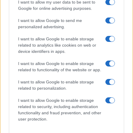
fosse possibile. Uomini e donne sono
I want to allow my user data to be sent to
Google for online advertising purposes.
profondamente diversi: se così non fosse non
avrebbero bisogno di essere completati da un
I want to allow Google to send me
corpo e da una mente diversi.
personalized advertising.
I want to allow Google to enable storage
Record negativo di denatalità
related to analytics like cookies on web or
device identifiers in apps.
I want to allow Google to enable storage
Matrimonio viene da “madre”
:
c’era un tempo in
related to functionality of the website or app.
cui tutto girava attorno alla donna. Tutta la società
era costruita per far sì che la donna diventasse
I want to allow Google to enable storage
related to personalization.
madre. Oggi è tutto il contrario e se c’è una cosa
su cui la festa dell’8 marzo dovrebbe interrogarsi
I want to allow Google to enable storage
è innanzitutto sul
record negativo di denatalità
related to security, including authentication
functionality and fraud prevention, and other
dell’Italia
. Una conquista per la donna sarebbe
user protection.
quella di poter diventare madre con tutte le
facilitazioni possibili perché tutta la società