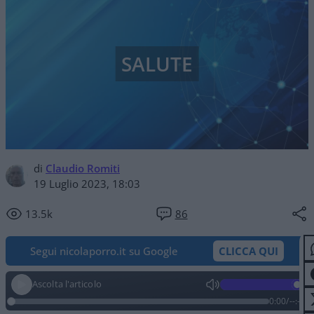
SALUTE
di
Claudio Romiti
19 Luglio 2023, 18:03
13.5k
86
Segui nicolaporro.it su Google
CLICCA QUI
Ascolta l'articolo
0:00
/
--:--