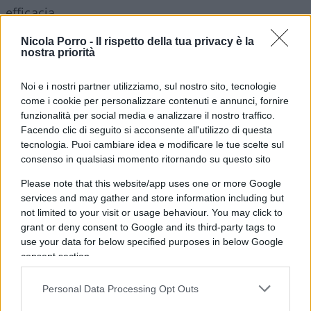
efficacia.
Nicola Porro -
Il rispetto della tua privacy è la
nostra priorità
In attesa che gli studiosi rispondano a questi
Noi e i nostri partner utilizziamo, sul nostro sito, tecnologie
ulteriori quesiti, fondamentali per vaccinare al
come i cookie per personalizzare contenuti e annunci, fornire
meglio anche la stragrande maggioranza degli
funzionalità per social media e analizzare il nostro traffico.
asintomatici e paucisintomatici, noi comuni
Facendo clic di seguito si acconsente all'utilizzo di questa
tecnologia. Puoi cambiare idea e modificare le tue scelte sul
mortali ci chiediamo se l’illustre professoressa
consenso in qualsiasi momento ritornando su questo sito
Viola, nel divulgare la stupefacente ricerca, sia
Please note that this website/app uses one or more Google
stata mossa da un puro interesse scientifico o se
services and may gather and store information including but
la stessa, preoccupata per l’imperfetta
not limited to your visit or usage behaviour. You may click to
immunizzazione di chi si è vaccinato oltre le
grant or deny consent to Google and its third-party tags to
quattro della tarda, abbia voluto indirettamente
use your data for below specified purposes in below Google
consent section.
consigliare a questi ultimi
una ulteriore dose di
“rinforzo”
in questa torrida estate.
Personal Data Processing Opt Outs