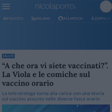
POLITICO
MILANO
ATLANTICO
ZUPPA DI
SALUTE
“A che ora vi siete vaccinati?”.
La Viola e le comiche sul
vaccino orario
La tele-virologa torna alla carica con una teoria
sul vaccino assunto nelle diverse fasce orarie