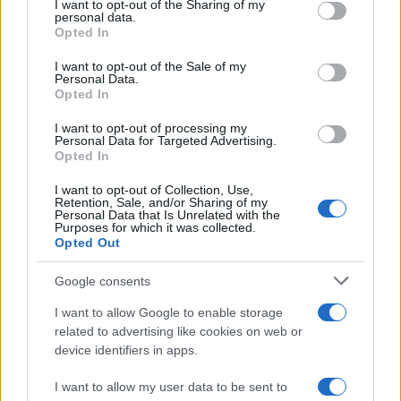
I want to opt-out of the Sharing of my
Una cosa però è certa:
che a quasi 4 anni
personal data.
Opted In
dall’inizio di un terrore virale fondato su una
malattia – oggi praticamente scomparsa – la
I want to opt-out of the Sale of my
Personal Data.
quale, vaccino o meno, ha sempre colpito
Opted In
duramente i soggetti con il sistema immunitario
I want to opt-out of processing my
fortemente compromesso,
ancora si trovi il
Personal Data for Targeted Advertising.
modo di riparlare del Covid-19
, ribadendone
Opted In
implicitamente l’estrema gravità, appare
I want to opt-out of Collection, Use,
Retention, Sale, and/or Sharing of my
veramente incredibile. Si capisce quanto sia stato
Personal Data that Is Unrelated with the
professionalmente produttivo tutto questo per i
Purposes for which it was collected.
Opted Out
tanti operatori della medicina italiana, proiettati in
brevissimo tempo ai massimi vertici dell’interesse
Google consents
popolare.
I want to allow Google to enable storage
related to advertising like cookies on web or
device identifiers in apps.
Ma ripetendo una battuta finale del magnifico film
I want to allow my user data to be sent to