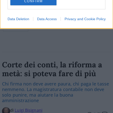
Vignetta del 07/08/2026
CONFIRM
Data Deletion
Data Access
Privacy and Cookie Policy
Vai all'archivio delle vignette
Corte dei conti, la riforma a
metà: si poteva fare di più
Chi firma non deve avere paura, chi paga le tasse
nemmeno. La magistratura contabile non deve
solo punire, ma aiutare la buona
amministrazione
di
Luigi Bisignani