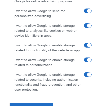
giallo
Il caso Thomas Crawford
, quando è finita è
Google for online advertising purposes.
veramente finita. Pertanto, ci permettiamo di
I want to allow Google to send me
consigliare alla dottoressa Viola di ritornare nei
personalized advertising.
ranghi, nella speranza che arrivi presto un nuovo
I want to allow Google to enable storage
e ancor più micidiale virus con cui riprendere la
related to analytics like cookies on web or
sua meritoria opera di terrorismo di massa.
device identifiers in apps.
I want to allow Google to enable storage
Claudio Romiti, 19 luglio 2023
related to functionality of the website or app.
I want to allow Google to enable storage
#ANTONELLA VIOLA
#COVID
#VACCINO
related to personalization.
I want to allow Google to enable storage
86
related to security, including authentication
Leggi i commenti
functionality and fraud prevention, and other
user protection.
SEDUTE SATIRICHE