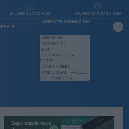
MILANO QUOTIDIANO
ATLANTICO QUOTIDIANO
CONTATTI E DONAZIONI
IBERALE
CHI SIAMO
SOSTIENICI
BIO
SCRIVI A NICOLA
PORRO
ADVERTISING
COME DISATTIVARE LE
NOTIFICHE PUSH