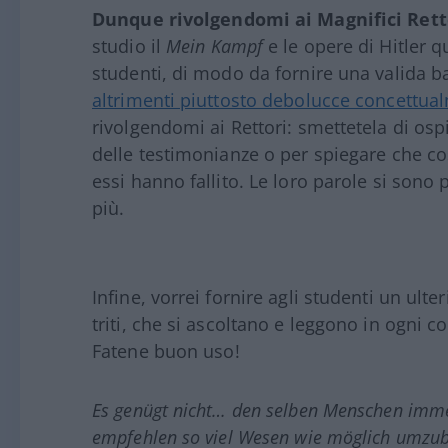
Dunque rivolgendomi ai Magnifici Rett
studio il
Mein Kampf
e le opere di Hitler q
studenti, di modo da fornire una valida b
altrimenti piuttosto debolucce concettua
rivolgendomi ai Rettori: smettetela di ospi
delle testimonianze o per spiegare che co
essi hanno fallito. Le loro parole si sono
più.
Infine, vorrei fornire agli studenti un ulte
triti, che si ascoltano e leggono in ogni co
Fatene buon uso!
Es genügt nicht… den selben Menschen immer
empfehlen so viel Wesen wie möglich umzub