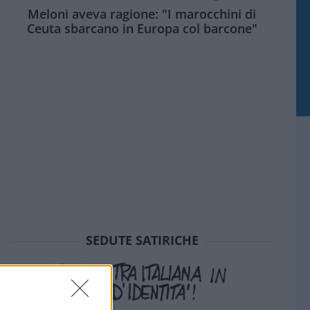
Meloni aveva ragione: "I marocchini di
Ceuta sbarcano in Europa col barcone"
SEDUTE SATIRICHE