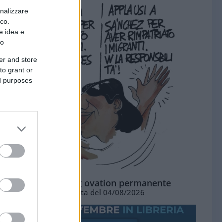
onalizzare
ico.
e idea e
to
er and store
to grant or
ed purposes
La standing ovation permanente
Vignetta del 04/08/2026