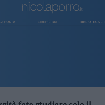
LA POSTA
LIBERILIBRI
BIBLIOTECA L
sità fate studiare solo il