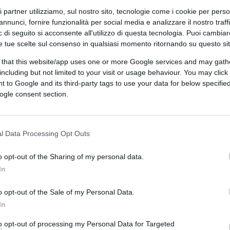
nei programmi universitari trovasse posto
ri partner utilizziamo, sul nostro sito, tecnologie come i cookie per pers
entale di Adolf Hitler, manifesto del
annunci, fornire funzionalità per social media e analizzare il nostro traff
 di seguito si acconsente all'utilizzo di questa tecnologia. Puoi cambiar
e tue scelte sul consenso in qualsiasi momento ritornando su questo si
 that this website/app uses one or more Google services and may gath
re i rischi e le tremende degenerazioni
including but not limited to your visit or usage behaviour. You may click 
 to Google and its third-party tags to use your data for below specifi
le a dare agli studenti invasati una solida
ogle consent section.
ste e giustificare i loro berci. Se i risultati
tto gli occhi di tutti, ritengo opportuno
e proteste antisemite che infiammano gli
l Data Processing Opt Outs
stificazione culturale.
o opt-out of the Sharing of my personal data.
In
tazioni sono decisamente traballanti;
orico affinché divengano ammissibili. Non
o opt-out of the Sale of my Personal Data.
 mai, ma almeno che abbiano un qualche
In
 stato genocida
” hanno bisogno del
to opt-out of processing my Personal Data for Targeted
e il
Mein Kampf
può dare. Cito delle frasi