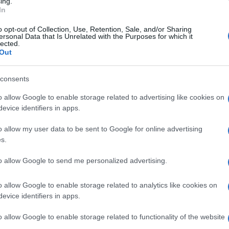
ing.
In
 quanto sto affermando: “
[L’Ebreo] non è mai
 corpo delle altre nazioni.
”
o opt-out of Collection, Use, Retention, Sale, and/or Sharing
ersonal Data that Is Unrelated with the Purposes for which it
lected.
Out
 ciò che sostengono
i più fanatici
consents
brei esistano “parassitando” una nazione
o allow Google to enable storage related to advertising like cookies on
edeva prima? E ancora: “
La sua diffusione nel
evice identifiers in apps.
iti; sta sempre cercando cibo fresco per la sua
ura rapace dello stato di Israele verso i
o allow my user data to be sent to Google for online advertising
uesto che Hitler era così in amicizia con il
s.
à religiosa palestinese.
to allow Google to send me personalized advertising.
o a memoria frasi come queste tratte dal
o allow Google to enable storage related to analytics like cookies on
evice identifiers in apps.
luto giovamento e risulterebbero molto più
a
torma di straccioni a cui somigliano
o allow Google to enable storage related to functionality of the website
uali! Ma non è finita. C’è altro materiale da