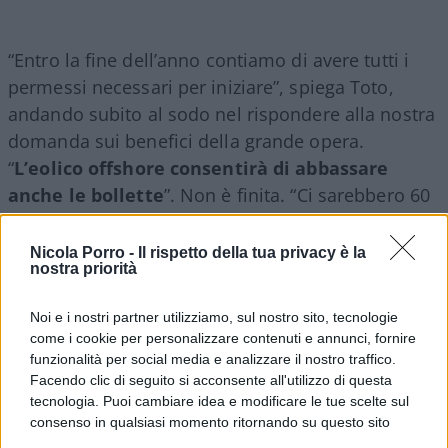
“Entro la fine dell’anno contiamo di avere tutti i
permessi necessari per iniziare”, spiega Toto,
andando subito al sodo nel rispondere alla nostra
domanda sui benefici della grande opera.
“
L’eolico offshore consentirà di abbassare
anche le bollette
”. Non è finita. “Ci sarebbero 60
miliardi di valore aggiunto per l’economia italiana”
qualora si decidesse di procedere” con questa
Nicola Porro -
Il rispetto della tua privacy è la
nostra priorità
forma di energia pulita, creando una filiera
europea e italiana in particolare”.
Noi e i nostri partner utilizziamo, sul nostro sito, tecnologie
come i cookie per personalizzare contenuti e annunci, fornire
Il nostro sistema potrebbe trarne vantaggio anche
funzionalità per social media e analizzare il nostro traffico.
Facendo clic di seguito si acconsente all'utilizzo di questa
a livello geopolitico, dal momento che
Trump
tecnologia. Puoi cambiare idea e modificare le tue scelte sul
negli
Stati Uniti
ha esternato una sua
consenso in qualsiasi momento ritornando su questo sito
controversa contrarietà all’eolico. Al riguardo, non