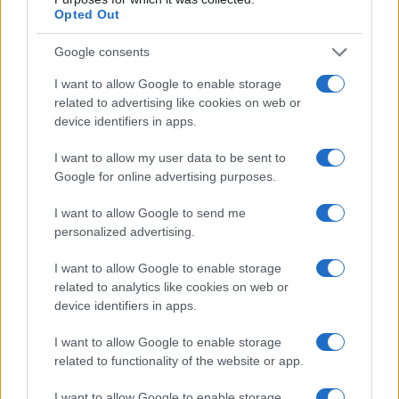
Opted Out
Google consents
Vai all'archivio delle vignette
I want to allow Google to enable storage
related to advertising like cookies on web or
device identifiers in apps.
I want to allow my user data to be sent to
Google for online advertising purposes.
La polizia circonda i campi
rom: maxi blitz, trovato di
I want to allow Google to send me
personalized advertising.
tutto
I want to allow Google to enable storage
Le forze dell'ordine a Napoli e Gioia Tauro. Una
related to analytics like cookies on web or
device identifiers in apps.
donna arrestata, 23 stranieri denunciati.
Sequestrate armi e 8 quintali di rame
I want to allow Google to enable storage
related to functionality of the website or app.
di
Redazione
1.3k
0
8 Agosto 2026, 9:51
I want to allow Google to enable storage