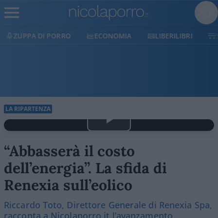
ECONOMIA
LIBERILIBRI
SHOP
SOSTIENICI
LA RIPARTENZA
Play
“Abbasserà il costo
Video
dell’energia”. La sfida di
Renexia sull’eolico
Riccardo Toto, Direttore Generale di Renexia Spa,
racconta a Nicolaporro.it l’avanzamento