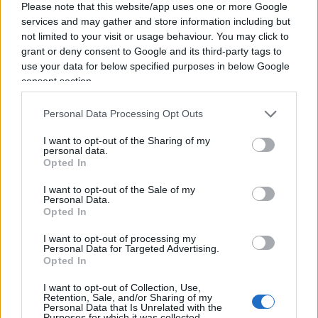
Please note that this website/app uses one or more Google
perdetevi l’osservazione dello stesso Toto rispetto
services and may gather and store information including but
al fatto che Renexia sia da tempo e con successo
not limited to your visit or usage behaviour. You may click to
grant or deny consent to Google and its third-party tags to
presente negli Usa.
use your data for below specified purposes in below Google
consent section.
Personal Data Processing Opt Outs
Marco Leardi, 25 febbraio 2026
I want to opt-out of the Sharing of my
personal data.
Nicolaporro.it è anche su Whatsapp. È
Opted In
sufficiente
cliccare qui
per iscriversi al canale ed
I want to opt-out of the Sale of my
essere sempre aggiornati (gratis).
Personal Data.
Opted In
#LA RIPARTENZA 2026
I want to opt-out of processing my
Personal Data for Targeted Advertising.
Opted In
SEDUTE SATIRICHE
I want to opt-out of Collection, Use,
Vignetta del 07/08/2026
Retention, Sale, and/or Sharing of my
Personal Data that Is Unrelated with the
Purposes for which it was collected.