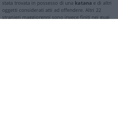
stata trovata in possesso di una
katana
e di altri
oggetti considerati atti ad offendere. Altri 22
stranieri maggiorenni sono invece finiti nei guai
per il presunto
furto aggravato di energia
elettrica
: secondo quanto accertato dagli
investigatori, erano stati predisposti collegamenti
abusivi alla rete pubblica.
Complessivamente, nel campo di Poggioreale
sono stati
identificati 65 stranieri adulti, 41 dei
quali già gravati da precedenti
, oltre a sette
minorenni. Quattro persone sono state
accompagnate in Questura per la notifica di
provvedimenti. Oltre alla pistola e alla katana, le
forze dell’ordine hanno sequestrato ben
otto
quintali di cavi di rame
.