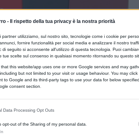
rro -
Il rispetto della tua privacy è la nostra priorità
ri partner utilizziamo, sul nostro sito, tecnologie come i cookie per pers
annunci, fornire funzionalità per social media e analizzare il nostro traff
ferite su Google
CLICCA QUI
 di seguito si acconsente all'utilizzo di questa tecnologia. Puoi cambiar
e tue scelte sul consenso in qualsiasi momento ritornando su questo si
vo appena concluso in Francia il mio
 that this website/app uses one or more Google services and may gath
i teoria libertaria, anche recuperando
including but not limited to your visit or usage behaviour. You may click 
armente coerente del liberalismo, che nega
 to Google and its third-party tags to use your data for below specifi
ogle consent section.
a dignità dell’umano. Avevo scoperto
ta da poco,
Liberilibri
, e quindi suggerii ad
 di Frédéric Bastiat e Gustave Molinari
,
l Data Processing Opt Outs
o opt-out of the Sharing of my personal data.
In