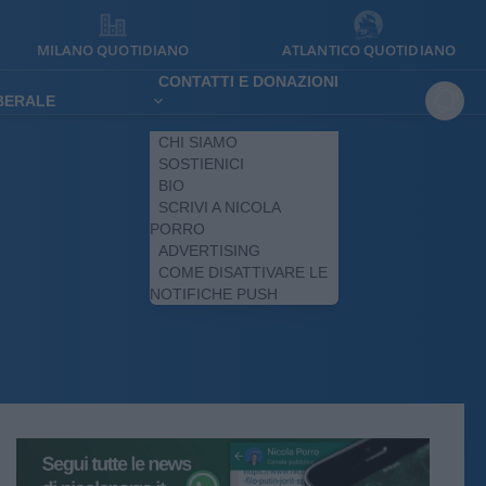
MILANO QUOTIDIANO
ATLANTICO QUOTIDIANO
CONTATTI E DONAZIONI
IBERALE
CHI SIAMO
SOSTIENICI
BIO
SCRIVI A NICOLA
PORRO
ADVERTISING
COME DISATTIVARE LE
NOTIFICHE PUSH