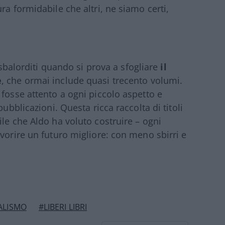
ra formidabile che altri, ne siamo certi,
e sbalorditi quando si prova a sfogliare
il
e
, che ormai include quasi trecento volumi.
 fosse attento a ogni piccolo aspetto e
ubblicazioni. Questa ricca raccolta di titoli
le che Aldo ha voluto costruire – ogni
vorire un futuro migliore: con meno sbirri e
ALISMO
#LIBERI LIBRI