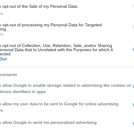
o – nella sua magnifica Macerata – era al
o opt-out of the Sale of my Personal Data.
so, anti-retorico e generoso. E così con lui
In
evo le sue collane crescere e arricchire il
e libri che nessuno, prima, aveva mai osato
to opt-out of processing my Personal Data for Targeted
ing.
In
o opt-out of Collection, Use, Retention, Sale, and/or Sharing
ersonal Data that Is Unrelated with the Purposes for which it
 che se n’è andato, è
il suo infinito amore
lected.
ente intesa: oltre ogni dogma e potere.
Out
 egli considerò sempre il libertarismo come
 giuridiche, istituzionali, filosofiche. Non a
consents
spazio rilevante è riservato ai volumi in
o allow Google to enable storage related to advertising like cookies on
smo, in difesa del diritto e contro il
evice identifiers in apps.
i chi pretende di governare i propri simili
o allow my user data to be sent to Google for online advertising
ontestazione dello Stato terapeutico,
s.
zazione della società e la difesa dei diritti
to allow Google to send me personalized advertising.