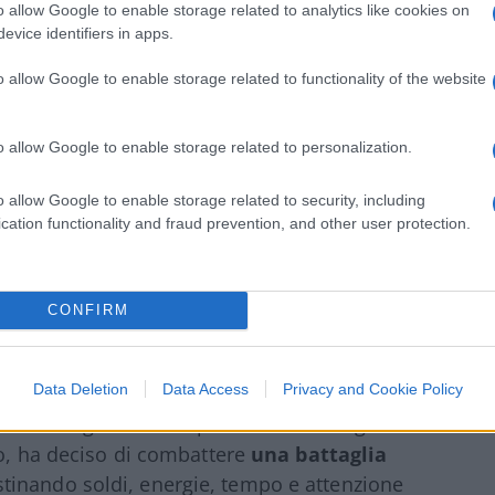
o allow Google to enable storage related to analytics like cookies on
evice identifiers in apps.
squisito
. I suoi libri sono unici anche dal
o allow Google to enable storage related to functionality of the website
anti, raffinati, indubbiamente belli. E
va anche in quei molti volumi del suo
lia delle idee liberali in senso stretto, ma
o allow Google to enable storage related to personalization.
 oltre a
Murray Rothbard
,
Bruno Leoni,
o allow Google to enable storage related to security, including
atalogo Liberilibri compaiono pure talune
cation functionality and fraud prevention, and other user protection.
lli, Maksim Gor’kij, Herman Melville,
CONFIRM
ordinario che è stato, le cose sarebbero
a un’azienda (Ama srl) attiva nel settore
Data Deletion
Data Access
Privacy and Cookie Policy
non avesse avuto quella passione per la
tato un borghese della provincia marchigiana
to, ha deciso di combattere
una battaglia
stinando soldi, energie, tempo e attenzione