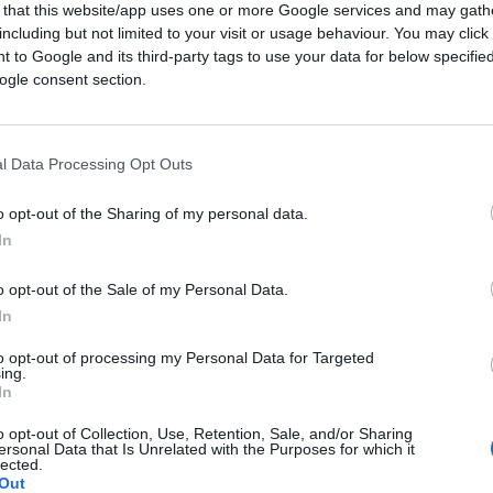
 that this website/app uses one or more Google services and may gath
including but not limited to your visit or usage behaviour. You may click 
 to Google and its third-party tags to use your data for below specifi
ogle consent section.
l Data Processing Opt Outs
o opt-out of the Sharing of my personal data.
In
ferite su Google
CLICCA QUI
o opt-out of the Sale of my Personal Data.
In
ia di
Vladimir Putin
. Un’altra e provare a
nte parlando, il presidente della
to opt-out of processing my Personal Data for Targeted
ing.
tudioso
“censurato” dalla Luiss
e critico nei
In
e obiettivi e possibili vie d’uscita da questa
o opt-out of Collection, Use, Retention, Sale, and/or Sharing
ersonal Data that Is Unrelated with the Purposes for which it
lected.
Out