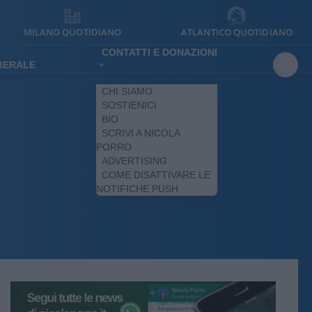
MILANO QUOTIDIANO
ATLANTICO QUOTIDIANO
CONTATTI E DONAZIONI
IBERALE
CHI SIAMO
SOSTIENICI
BIO
SCRIVI A NICOLA
PORRO
ADVERTISING
COME DISATTIVARE LE
NOTIFICHE PUSH