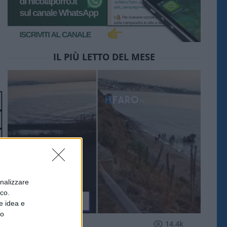
IL PIÙ LETTO DEL MESE
onalizzare
ico.
e idea e
to
ESTERI
14.4k