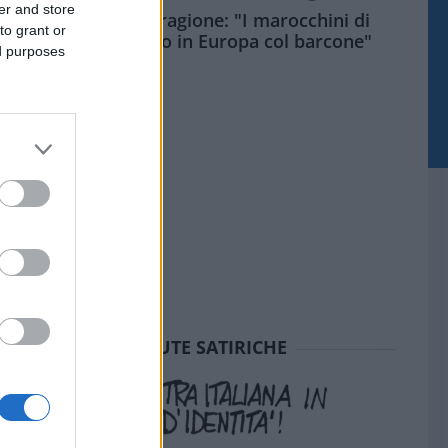
er and store
Meloni aveva ragione: "I marocchini di
to grant or
Ceuta sbarcano in Europa col barcone"
ed purposes
SEDUTE SATIRICHE