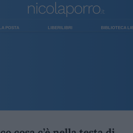
LA POSTA
LIBERILIBRI
BIBLIOTECA L
co cosa c’è nella testa di