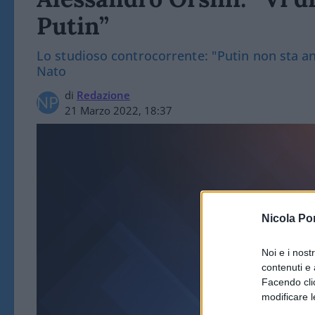
Putin”
Lo studioso controcorrente: "Putin non sta anc
Nato
di
Redazione
21 Marzo 2022, 18:37
Nicola Po
Noi e i nost
contenuti e 
ES
Facendo clic
modificare l