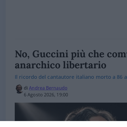
No, Guccini più che com
anarchico libertario
Il ricordo del cantautore italiano morto a 86 
di
Andrea Bernaudo
6 Agosto 2026, 19:00