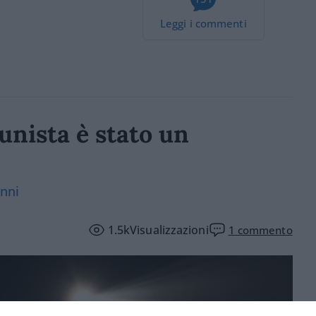
Leggi i commenti
unista è stato un
anni
1.5k
Visualizzazioni
1
commento