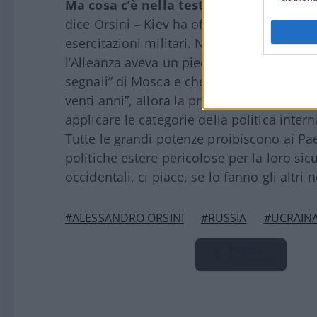
Ma cosa c’è nella testa dello Zar?
“C’era
dice Orsini – Kiev ha offerto il proprio te
esercitazioni militari. Non faceva parte d
l’Alleanza aveva un piede in Ucraina”. No
segnali” di Mosca e che se guardassimo “a
venti anni”, allora la prospettiva cambie
applicare le categorie della politica intern
Tutte le grandi potenze proibiscono ai Pae
politiche estere pericolose per la loro si
occidentali, ci piace, se lo fanno gli altri n
#ALESSANDRO ORSINI
#RUSSIA
#UCRAIN
Pagina
Precedente