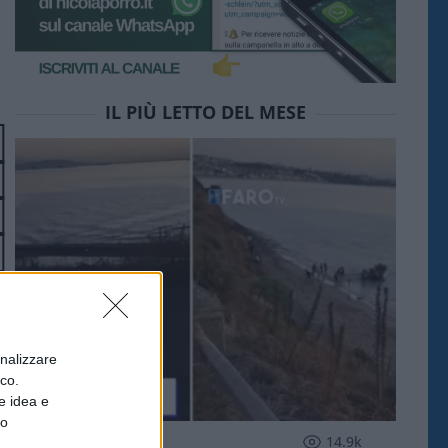
IL PIÙ LETTO DEL MESE
onalizzare
ico.
e idea e
to
ESTERI
14.9k