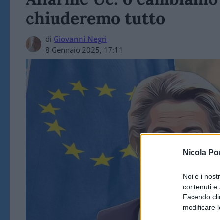
chiuderemo tutto
di
Giovanni Negri
8 Gennaio 2025, 17:11
Nicola Po
Noi e i nost
contenuti e 
Facendo clic
modificare l