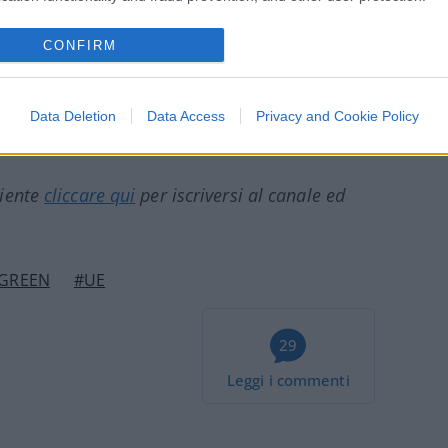
lari
e batterie dipendiamo dalla Cina. E
CONFIRM
Data Deletion
Data Access
Privacy and Cookie Policy
ciente
cliccare qui
per iscriversi al canale ed
GREEN
#UE
29
Leggi i commenti