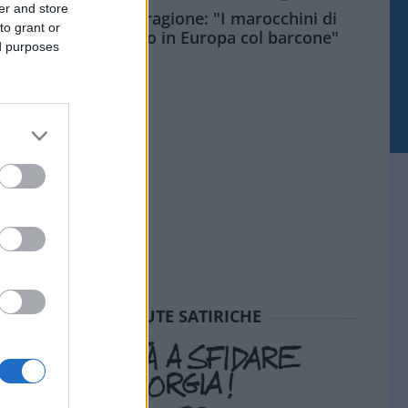
er and store
Meloni aveva ragione: "I marocchini di
to grant or
Ceuta sbarcano in Europa col barcone"
ed purposes
SEDUTE SATIRICHE