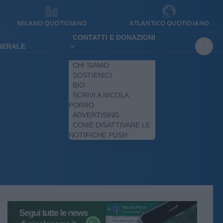
MILANO QUOTIDIANO
ATLANTICO QUOTIDIANO
CONTATTI E DONAZIONI
IBERALE
CHI SIAMO
SOSTIENICI
BIO
SCRIVI A NICOLA
PORRO
ADVERTISING
COME DISATTIVARE LE
NOTIFICHE PUSH