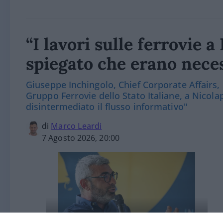
“I lavori sulle ferrovie 
spiegato che erano nece
Giuseppe Inchingolo, Chief Corporate Affairs,
Gruppo Ferrovie dello Stato Italiane, a Nicola
disintermediato il flusso informativo"
di
Marco Leardi
7 Agosto 2026, 20:00