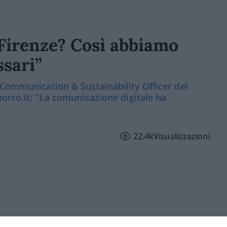
a Firenze? Così abbiamo
ssari”
 Communication & Sustainability Officer del
porro.it: "La comunicazione digitale ha
22.4k
Visualizzazioni