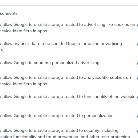
consents
o allow Google to enable storage related to advertising like cookies on
evice identifiers in apps.
lo scorso anno era lurido populismo,
 recita così: «L’obiettivo di
o allow my user data to be sent to Google for online advertising
s.
e e sia dalle parole di
Von der Leyen
che
gioranza, emerge la convinzione che tempi e
to allow Google to send me personalized advertising.
ltare acciaio, chimica, automotive, tutta
a di welfare europeo».
o allow Google to enable storage related to analytics like cookies on
evice identifiers in apps.
obali
, da sola non risolve il problema. Per
o allow Google to enable storage related to functionality of the website
egole ideologiche che nessun altro segue,
o dico da esponente della siderurgia più
o allow Google to enable storage related to personalization.
amo le regole sulle emissioni
a non si potrà produrre più l’acciaio per le
o allow Google to enable storage related to security, including
fare con i forni elettrici.
Dipenderemo
cation functionality and fraud prevention, and other user protection.