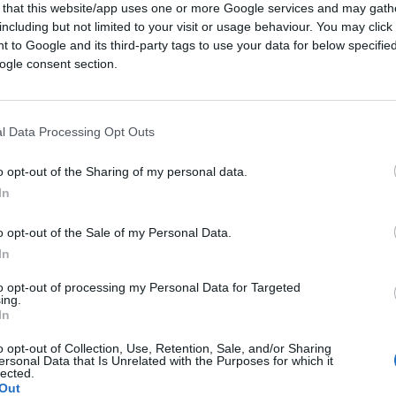
 that this website/app uses one or more Google services and may gath
including but not limited to your visit or usage behaviour. You may click 
 to Google and its third-party tags to use your data for below specifi
ogle consent section.
Martin Bergsma tramite Canva.com
l Data Processing Opt Outs
o opt-out of the Sharing of my personal data.
ferite su Google
CLICCA QUI
In
o opt-out of the Sale of my Personal Data.
In
0:00
/
--:--
to opt-out of processing my Personal Data for Targeted
Burodinosauro chiamato Ue
e le sue follie
ing.
In
iati. Ora le stesse, identiche cose
d alta voce nel “salotti giusti”. E siccome
o opt-out of Collection, Use, Retention, Sale, and/or Sharing
ersonal Data that Is Unrelated with the Purposes for which it
mocrazia, nemmeno possiamo chiamare a
lected.
Out
recipitato un continente in queste