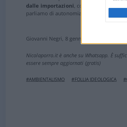
dalle importazioni
, come per
pannelli so
parliamo di autonomia strategica?
Giovanni Negri, 8 gennaio 2025
Nicolaporro.it è anche su Whatsapp. È suffi
essere sempre aggiornati (gratis)
#AMBIENTALISMO
#FOLLIA IDEOLOGICA
#