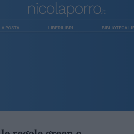
LA POSTA
LIBERILIBRI
BIBLIOTECA L
le regole green o