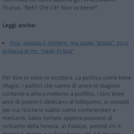
l’Icarus: “Beh? Che c’è? Non va bene?”.
Leggi anche:
Fico, svelato il mistero: ma quale “gozzo”, ecco
la barca di mr. “vado in bus”
Per dire io sono io eccetera. La politica come bene
rifugio, i politici che sanno di avere le stagioni
contante e allora mettono a profitto, i loro brevi
anni di potere li dedicano al lobbysmo, ai contatti
per cui riciclarsi subito come conferenzieri e
mercanti. Salvo tornare appena possono al
richiamo della foresta, al Palazzo, perché chi è
dentro è dentro e si fa la barca, chi è fuori non