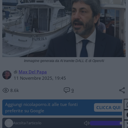
Immagine generata da AI tramite DALL·E di OpenAI
di
Max Del Papa
11 Novembre 2025, 19:45
8.6k
9
Aggiungi nicolaporro.it alle tue fonti
CLICCA QUI
preferite su Google
Ascolta l'articolo