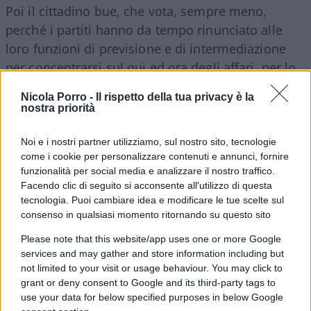
Poi il cittadino bue, che vota, sempre meno,
perché i partiti hanno da tempo rinunciato alle
loro funzioni di previsione e di intermediazione
per concentrarsi sul qui ed ora degli affari, per lo
più loschi, per dire la gestione dell’esistente,
Nicola Porro -
Il rispetto della tua privacy è la
questo cittadino che vota e sa e non sa che le
nostra priorità
distinzioni di campo e di idea sono puramente in
funzione di target elettorale, alla fine si riscuote e,
Noi e i nostri partner utilizziamo, sul nostro sito, tecnologie
come i cookie per personalizzare contenuti e annunci, fornire
come Fantozzi, sbotta: sì, ma questo, che era
funzionalità per social media e analizzare il nostro traffico.
nessuno, che teneva le pezze al culo quando è
Facendo clic di seguito si acconsente all'utilizzo di questa
entrato, come ha fatto in quattro, cinque anni a
tecnologia. Puoi cambiare idea e modificare le tue scelte sul
consenso in qualsiasi momento ritornando su questo sito
passare dal tram allo sloop? E conclude, questo
cittadino “schiavo di merda”, in modo se volete
Please note that this website/app uses one or more Google
facile, gretto, ma non campato per aria: allora lo
services and may gather and store information including but
not limited to your visit or usage behaviour. You may click to
vedi che la politica serve.
E tutti ci vogliono
grant or deny consent to Google and its third-party tags to
entrare
, come quella tiktoker con trascorsi per
use your data for below specified purposes in below Google
droga e un processo in corso per spaccio, passata