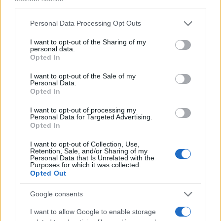
consent section.
dal corteggiare i 5 Stelle a Forza Italia. E li
Personal Data Processing Opt Outs
prendono, perché hanno seguito sui social,
perché possono invadere Roccaraso con ventimila
I want to opt-out of the Sharing of my
personal data.
misteriosamente sciamati dai vicoli e dai bassi
Opted In
napoletani.
I want to opt-out of the Sale of my
Personal Data.
Opted In
E Forza Ilaria, che siamo tantissimi e abbiamo un
I want to opt-out of processing my
Personal Data for Targeted Advertising.
sogno in fondo al cuore, entrare e mai più uscire.
Opted In
Diceva questo Fico, dicevano i grillini, i 5 Stelle
I want to opt-out of Collection, Use,
che Berlusconi andava fatto fuori ed espropriati i
Retention, Sale, and/or Sharing of my
Personal Data that Is Unrelated with the
suoi panfili a fini di giustizia sociale: che hanno di
Purposes for which it was collected.
Opted Out
diverso?
L’ipocrisia
, solo quella. Fico ci ha la
barca, ma in barca ci finiscono quelli che lo
Google consents
votano e sono ciechi e sordi volontari che si
I want to allow Google to enable storage
cavano gli occhi e si mozzano le orecchie. Furbi,