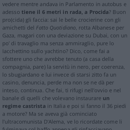
vedere mentre andava in Parlamento in autobus e
adesso
tiene il 6 metri in rada, a Procida
? Buon
pro(cida) gli faccia: sai le belle crocierine con gli
amichetti del
Fatto Quotidiano
, rotta Albanese per
Gaza, magari con una deviazione su Dubai, con un
po’ di travaglio ma senza ammiraglio, pure lo
Iacchettino sullo yachtino? Dico, come fai a
sfottere uno che avrebbe tenuto (a casa della
compagnia, pare) la servitù in nero, per coerenza,
lo sbugiardano e lui invece di starsi zitto fa un
casino, denuncia, perde ma non se ne dà per
inteso, continua. Che fai, ti rifugi nell’ovvio e nel
banale di quelli che volevano instaurare
un
regime castrista
in Italia e poi si fanno il 36 piedi
a motore? Ma se aveva già cominciato
l’ultracomunista D’Alema, ve lo ricordate come li
fulminava col baffo appena gli rinfacciavano