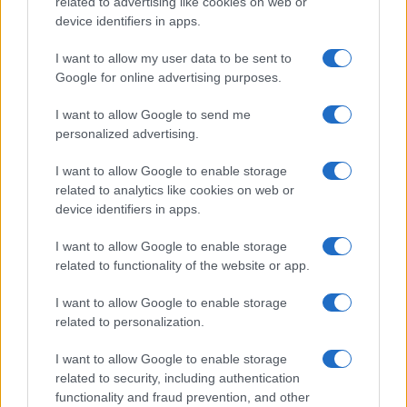
related to advertising like cookies on web or
anche: questo che fa il commodoro, Di Maio finito
device identifiers in apps.
a svacanzare nel golfo Persico grazie al banchiere
I want to allow my user data to be sent to
Draghi, l’altro “Di”, Battista, che sbarca il lunario
Google for online advertising purposes.
col populismo filoputiniano e filopalestinese e
“iscriveveti al mio canale Substack”. Non avranno
I want to allow Google to send me
personalized advertising.
inventato niente, non hanno aggiunto niente a un
livello politico abissale, ma
hanno spostato
I want to allow Google to enable storage
l’asticella della svergogna
, della tracotanza.
related to analytics like cookies on web or
device identifiers in apps.
Oggi, dopo le faide col fondatore, al solito
I want to allow Google to enable storage
esaltato e poi rinnegato dall’house organ che è la
related to functionality of the website or app.
vera centrale del potere a 5 stelle, tocca a
Conte
I want to allow Google to enable storage
che è un altro tipo impareggiabile, lui infliggeva la
related to personalization.
povertà dei redditi di cittadinanza e dei bonus a
I want to allow Google to enable storage
fondo perduto, 120, 150 miliardi di buco statale,
related to security, including authentication
“per combattere la miseria” e poi andava a Cortina
functionality and fraud prevention, and other