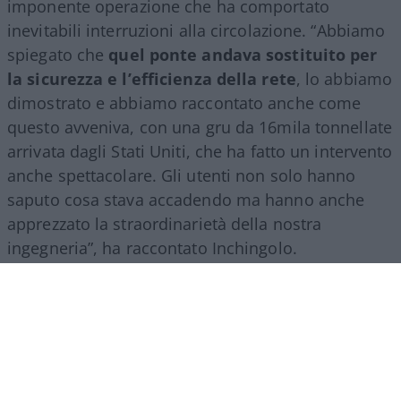
imponente operazione che ha comportato
inevitabili interruzioni alla circolazione. “Abbiamo
spiegato che
quel ponte andava sostituito per
la sicurezza e l’efficienza della rete
, lo abbiamo
dimostrato e abbiamo raccontato anche come
questo avveniva, con una gru da 16mila tonnellate
arrivata dagli Stati Uniti, che ha fatto un intervento
anche spettacolare. Gli utenti non solo hanno
saputo cosa stava accadendo ma hanno anche
apprezzato la straordinarietà della nostra
ingegneria”, ha raccontato Inchingolo.
Il racconto del Gruppo Fs, ha aggiunto l’esperto, si
estende poi a tutte le attività svolte nel mondo.
“Siamo molto presenti all’estero, lo facciamo con
il trasporto treni ma soprattutto con l’ingegneria:
la metropolitana di Riad è stata fatta con la