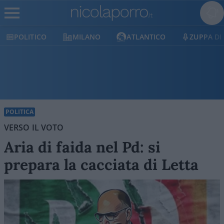
MILANO
ATLANTICO
ZUPPA DI PORRO
E
POLITICA
VERSO IL VOTO
Aria di faida nel Pd: si
prepara la cacciata di Letta