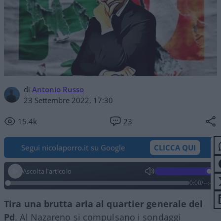
di
Antonio Russo
23 Settembre 2022, 17:30
15.4k
23
Segui nicolaporro.it su Google
CLICCA QUI
Ascolta l'articolo
0:00
/
--:--
Tira una brutta aria al quartier generale del
Pd
. Al Nazareno si compulsano i sondaggi