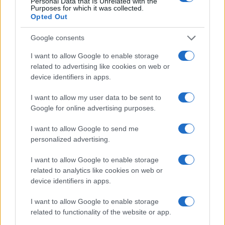
Personal Data that Is Unrelated with the
Purposes for which it was collected.
Opted Out
Google consents
I want to allow Google to enable storage
related to advertising like cookies on web or
device identifiers in apps.
C’è poi
un tema di principio
: l’abbonamento è un
I want to allow my user data to be sent to
contratto, non una proprietà piena ed è dunque
Google for online advertising purposes.
legittimo che preveda condizioni d’uso, comprese
quelle legate al rinnovo. Ma la libertà contrattuale
I want to allow Google to send me
personalized advertising.
del tifoso — decidere se andare o meno alla
partita — non dovrebbe essere sacrificata
I want to allow Google to enable storage
sull’altare di un problema che riguarda una
related to analytics like cookies on web or
minoranza di speculatori.
device identifiers in apps.
I want to allow Google to enable storage
Ivan Mazzoletti, 6 agosto 2026
related to functionality of the website or app.