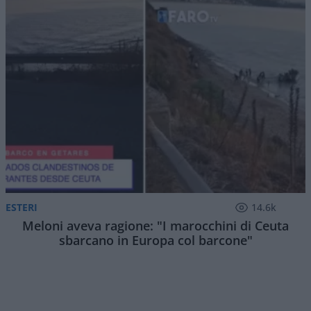
ESTERI
14.6k
Meloni aveva ragione: "I marocchini di Ceuta
sbarcano in Europa col barcone"