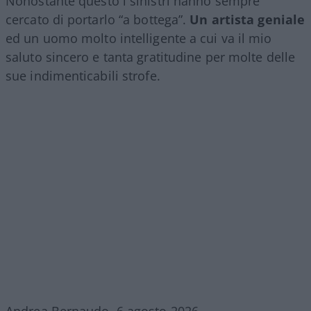
Nonostante questo i sinistri hanno sempre
cercato di portarlo “a bottega”.
Un artista geniale
ed un uomo molto intelligente a cui va il mio
saluto sincero e tanta gratitudine per molte delle
sue indimenticabili strofe.
Andrea Bernaudo, 6 agosto 2026