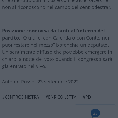
che si è rotto con il M5s e con le altre forze che
non si riconoscono nel campo del centrodestra”.
Posizione condivisa da tanti all’interno del
partito
. “O ti allei con Calenda o con Conte, non
puoi restare nel mezzo” bofonchia un deputato.
Un sentimento diffuso che potrebbe emergere in
chiaro la notte del voto quando il congresso sarà
già entrato nel vivo.
Antonio Russo, 23 settembre 2022
#CENTROSINISTRA
#ENRICO LETTA
#PD
23