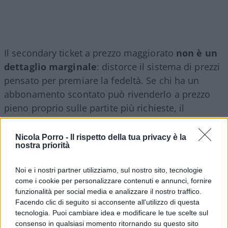
Il secondary ticket a prezzo maggiorato
non è un
dettaglio marginale
: distorce il sistema di prezzi
pensato per premiare la fedeltà. Se chi ha un
abbonamento scontato può rivenderlo a prezzo
pieno proprio sulle partite più richieste, il
vantaggio economico pensato per il tifoso diventa
uno strumento di arbitraggio nelle mani di pochi e
Nicola Porro -
Il rispetto della tua privacy è la
nostra priorità
la società perde ricavi che altrimenti incasserebbe
direttamente attraverso la vendita ufficiale dei
Noi e i nostri partner utilizziamo, sul nostro sito, tecnologie
biglietti. Da questo punto di vista, il tentativo di
come i cookie per personalizzare contenuti e annunci, fornire
tutelarsi può essere comprensibile.
funzionalità per social media e analizzare il nostro traffico.
Facendo clic di seguito si acconsente all'utilizzo di questa
tecnologia. Puoi cambiare idea e modificare le tue scelte sul
Il chiarimento di Suwarso attenua la misura, ma
consenso in qualsiasi momento ritornando su questo sito