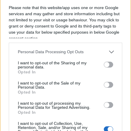
non ne cambia la sostanza
: una soglia rigida di
Please note that this website/app uses one or more Google
assenze — tre, secondo la prima formulazione —
services and may gather and store information including but
continua a non distinguere tra chi specula
not limited to your visit or usage behaviour. You may click to
grant or deny consent to Google and its third-party tags to
sistematicamente rivendendo il proprio posto ai
use your data for below specified purposes in below Google
match più attesi e chi, semplicemente, non può
consent section.
essere presente per lavoro, salute o altri impegni
legittimi. Perdere il diritto di rinnovo è una
Personal Data Processing Opt Outs
sanzione meno drastica del ritiro immediato, ma
I want to opt-out of the Sharing of my
resta comunque una sanzione e il rischio è che
personal data.
Opted In
colpisca il tifoso onesto tanto quanto lo
speculatore.
I want to opt-out of the Sale of my
Personal Data.
Opted In
I want to opt-out of processing my
Personal Data for Targeted Advertising.
Opted In
I want to opt-out of Collection, Use,
Retention, Sale, and/or Sharing of my