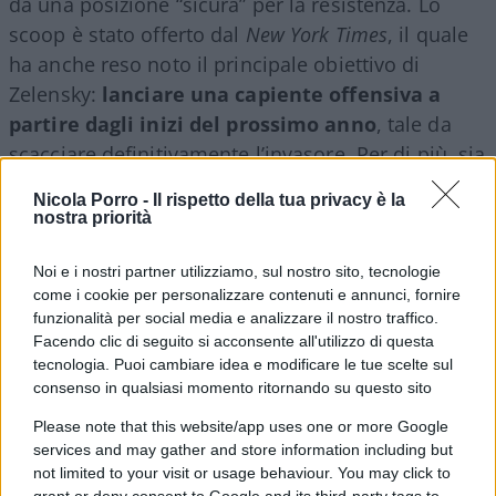
da una posizione “sicura” per la resistenza. Lo
scoop è stato offerto dal
New York Times
, il quale
ha anche reso noto il principale obiettivo di
Zelensky:
lanciare una capiente offensiva a
partire dagli inizi del prossimo anno
, tale da
scacciare definitivamente l’invasore. Per di più, sia
Biden che i suoi collaboratori concordano sul
Nicola Porro -
Il rispetto della tua privacy è la
rischio concreto che Putin possa intensificare i
nostra priorità
propri attacchi, di fatto ritornando in una fase
della guerra più cruenta. Per intenderci, quella
Noi e i nostri partner utilizziamo, sul nostro sito, tecnologie
come i cookie per personalizzare contenuti e annunci, fornire
che interessò l’assedio di Melitopol oppure
il
funzionalità per social media e analizzare il nostro traffico.
genocidio di Bucha
.
Facendo clic di seguito si acconsente all'utilizzo di questa
tecnologia. Puoi cambiare idea e modificare le tue scelte sul
consenso in qualsiasi momento ritornando su questo sito
Please note that this website/app uses one or more Google
Eppure, al di là degli ultimi esiti positivi delle
services and may gather and store information including but
offensive ucraine, gli Stati Uniti sarebbero ben
not limited to your visit or usage behaviour. You may click to
lungi dal definire Kiev la prossima vincente del