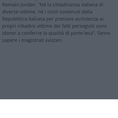
Romain Jordan. “Né la cittadinanza italiana di
diverse vittime, né i costi sostenuti dalla
Repubblica Italiana per prestare assistenza ai
propri cittadini vittime dei fatti perseguiti sono
idonei a conferire la qualità di parte lesa”, fanno
sapere i magistrati svizzeri.