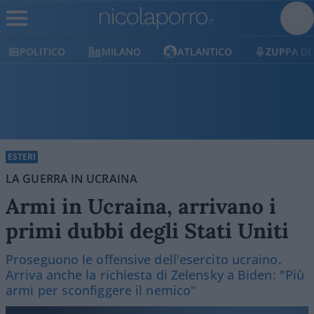
POLITICO
MILANO
ATLANTICO
ZUPPA DI
ESTERI
LA GUERRA IN UCRAINA
Armi in Ucraina, arrivano i
primi dubbi degli Stati Uniti
Proseguono le offensive dell'esercito ucraino.
Arriva anche la richiesta di Zelensky a Biden: "Più
armi per sconfiggere il nemico"