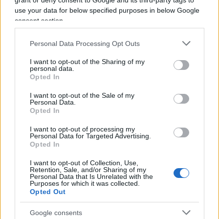
grant or deny consent to Google and its third-party tags to
conflitto. Secondo il presidente Biden, infatti,
use your data for below specified purposes in below Google
consent section.
“attraverso l’aiuto significativo che noi e i nostri
alleati stiamo dando, insieme all’incredibile
Personal Data Processing Opt Outs
coraggio e determinazione del popolo ucraino,
I want to opt-out of the Sharing of my
l’Ucraina non sta perdendo la guerra
e sta
personal data.
ottenendo guadagni in alcune aree”. Subito dopo,
Opted In
però, arriva il campanello d’allarme: “Vincere la
I want to opt-out of the Sale of my
guerra significa far uscire completamente la
Personal Data.
Opted In
Russia dall’Ucraina e riconoscerne la sovranità”.
Insomma,
fine guerra mai
. Almeno per adesso.
I want to opt-out of processing my
Personal Data for Targeted Advertising.
Opted In
La risposta del Cremlino
I want to opt-out of Collection, Use,
Retention, Sale, and/or Sharing of my
Personal Data that Is Unrelated with the
Il Cremlino, infatti, non potrà mai riconoscere
Purposes for which it was collected.
Opted Out
l’esistenza di uno Stato, che da sempre ha
etichettato come
regione ribelle
. Per di più, la
Google consents