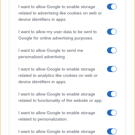
formula bideniana “far uscire completamente la
I want to allow Google to enable storage
Russia dall’Ucraina” significa che Putin dovrà
related to advertising like cookies on web or
legittimare una Crimea solo ed esclusivamente
device identifiers in apps.
ucraina, così come per il Donbass. Le intenzioni
I want to allow my user data to be sent to
russe, ovviamente, sono ben distanti. Il portavoce
Google for online advertising purposes.
del Cremlino, Dmitri Peskov, ha specificato come
la Crimea sia “parte integrante della
I want to allow Google to send me
personalized advertising.
Federazione Russa
e qualsiasi rivendicazione sul
territorio russo riceverà una risposta adeguata da
I want to allow Google to enable storage
Mosca”.
related to analytics like cookies on web or
device identifiers in apps.
I want to allow Google to enable storage
Insomma, la situazione bellica non pare ancora
related to functionality of the website or app.
sbloccarsi. L’intenzione della Casa Bianca non
I want to allow Google to enable storage
sembra quella di sostenere a spada tratta la
related to personalization.
resistenza locale, ma
cercare di contenere
I want to allow Google to enable storage
Mosca
, evitando in qualsiasi modo che la guerra