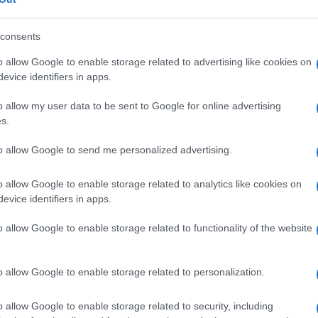
ni e a cimentarsi nella (difficile…) prova di
con la famiglia a scrivere articoli per
Il
consents
 e ad alimentare l’attesa.
o allow Google to enable storage related to advertising like cookies on
evice identifiers in apps.
ere (intelligente, non solo furba), sono
o allow my user data to be sent to Google for online advertising
s.
potesi: sincero desiderio di vedere cose nuove
creazione di un’”alternativa”, di una “riserva”
to allow Google to send me personalized advertising.
 Maio si consumi?
o allow Google to enable storage related to analytics like cookies on
evice identifiers in apps.
tista potrebbe non ritornare presto, ma
i in Africa o in India, chissà.
o allow Google to enable storage related to functionality of the website
o allow Google to enable storage related to personalization.
osa farà Di Battista (al quale vanno i
o allow Google to enable storage related to security, including
re dalle sue scelte, resta spazio per una