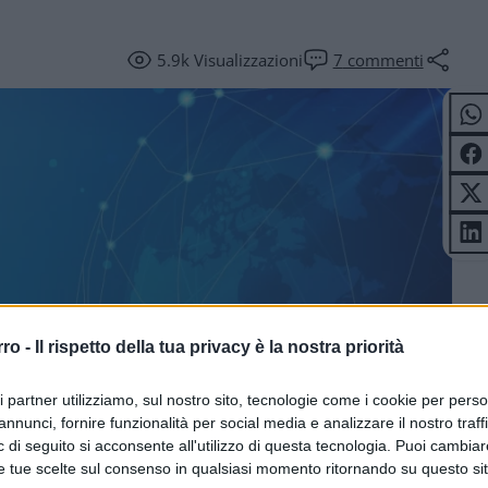
5.9k
Visualizzazioni
7
commenti
ICOLI
rro -
Il rispetto della tua privacy è la nostra priorità
ri partner utilizziamo, sul nostro sito, tecnologie come i cookie per pers
annunci, fornire funzionalità per social media e analizzare il nostro traff
 di seguito si acconsente all'utilizzo di questa tecnologia. Puoi cambiar
e tue scelte sul consenso in qualsiasi momento ritornando su questo si