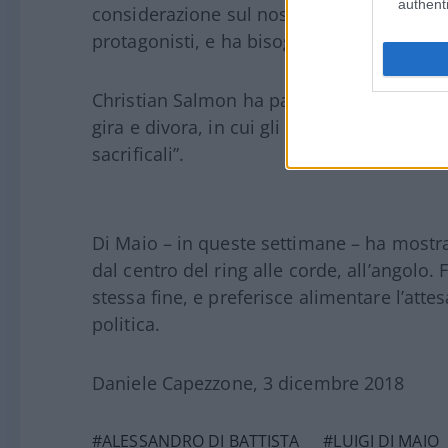
authenti
considerazione sul nostro tempo politico
protagonisti, e ha bisogno di carne e sang
Christian Salmon ha parlato di
“cerimoni
gira e divora, in cui gli attori sono nello
sacrificali”.
Di Maio – in queste settimane – ha mostr
dal centro del ring alle corde, all’angolo. 
stessa fine, e preferisce alimentare l’attes
politica.
Daniele Capezzone, 3 dicembre 2018
#ALESSANDRO DI BATTISTA
#LUIGI DI MAIO