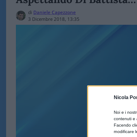
di
Daniele Capezzone
3 Dicembre 2018, 13:35
ART
Nicola Po
Noi e i nost
contenuti e 
Facendo clic
modificare l