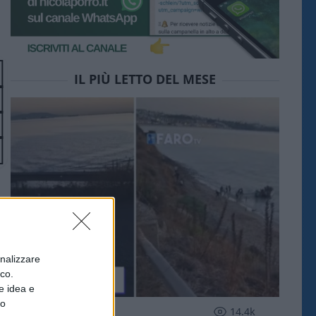
IL PIÙ LETTO DEL MESE
onalizzare
ico.
e idea e
to
ESTERI
14.4k