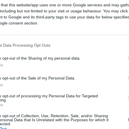
 that this website/app uses one or more Google services and may gath
including but not limited to your visit or usage behaviour. You may click 
 to Google and its third-party tags to use your data for below specifi
ogle consent section.
CLICCA QUI
l Data Processing Opt Outs
ntorno al viaggio centro-americano di
o opt-out of the Sharing of my personal data.
tato sul tema anche Aldo Grasso sul Corriere
In
o opt-out of the Sale of my Personal Data.
In
to opt-out of processing my Personal Data for Targeted
ni più noti del Movimento 5 Stelle (a parte
ing.
In
legislatura, ha preso tutti di sorpresa
igi Di Maio.
o opt-out of Collection, Use, Retention, Sale, and/or Sharing
ersonal Data that Is Unrelated with the Purposes for which it
lected.
Out