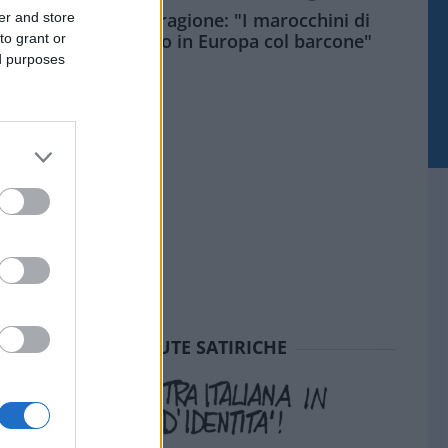
Meloni aveva ragione: "I marocchini di
er and store
Ceuta sbarcano in Europa col barcone"
to grant or
ed purposes
SEDUTE SATIRICHE