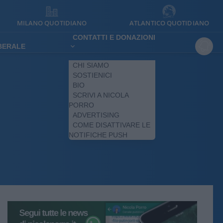
MILANO QUOTIDIANO
ATLANTICO QUOTIDIANO
CONTATTI E DONAZIONI
IBERALE
CHI SIAMO
SOSTIENICI
BIO
SCRIVI A NICOLA
PORRO
ADVERTISING
COME DISATTIVARE LE
NOTIFICHE PUSH