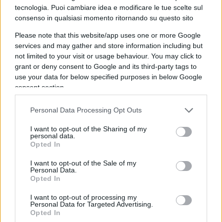
contempo più nemici nei corridoi del potere, ma
tecnologia. Puoi cambiare idea e modificare le tue scelte sul
una larga approvazione popolare lo metterebbe al
consenso in qualsiasi momento ritornando su questo sito
riparo da numerose imboscate: se gli elettori
Please note that this website/app uses one or more Google
voteranno per lui, allora significherà che avranno
services and may gather and store information including but
appoggiato la sua
Brexit
, chiedendo di passare
not limited to your visit or usage behaviour. You may click to
oltre e dedicarsi ai tanti altri temi da troppo
grant or deny consent to Google and its third-party tags to
use your data for below specified purposes in below Google
tempo in secondo piano.
consent section.
Le elezioni di Corbyn
–
Euroscettico prima, forse
Personal Data Processing Opt Outs
eurofilo poi. Contro la May e Johnson, ma mai
I want to opt-out of the Sharing of my
dichiaratamente a favore di elezioni anticipate per
personal data.
Opted In
misurare la sua popolarità nell’opinione pubblica
britannica. Rottamatore del
New Labour
di
I want to opt-out of the Sale of my
Personal Data.
blairiana memoria con uno stato maggiore che ha
Opted In
fatto terra bruciata dei contestatori più moderati,
I want to opt-out of processing my
con prevedibili conseguenze negative
Personal Data for Targeted Advertising.
Opted In
sull’immagine di unità del partito. Fantasmi del