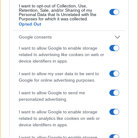
passato che puntualmente tornano a far capolino,
I want to opt-out of Collection, Use,
Retention, Sale, and/or Sharing of my
creando situazioni imbarazzanti specie sulla
Personal Data that Is Unrelated with the
Purposes for which it was collected.
questione dell’antisemitismo. A lungo Corbyn ha
Opted Out
potuto godere dei pasticci conservatori, restando
Google consents
immobile mentre il nemico sbagliava. Dalle
elezioni di due anni fa è uscito come vincitore
I want to allow Google to enable storage
mediatico, a questo giro dovrà faticare il doppio
related to advertising like cookies on web or
device identifiers in apps.
per ricreare quel
momentum
che lo ha aiutato a
risollevare morale e sorti laburiste dato che il suo
I want to allow my user data to be sent to
non prendere una chiara posizione sull’eventualità
Google for online advertising purposes.
di un secondo referendum ha avvantaggiato i
I want to allow Google to send me
Liberaldemocratici e indebolito i suoi. Molti storici
personalized advertising.
seggi legati al partito nel 2016 si sono espressi a
I want to allow Google to enable storage
favore di Brexit, senza essere ricambiati a
related to analytics like cookies on web or
Westminster.
device identifiers in apps.
I want to allow Google to enable storage