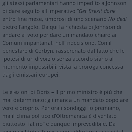
gli stessi parlamentari hanno impedito a Johnson
di dare seguito all’imperativo “
Get Brexit done
”
entro fine mese, timorosi di uno scenario
No deal
dietro l’angolo. Da qui la richiesta di Johnson di
andare al voto per dare un mandato chiaro ai
Comuni impantanati nell’indecisione. Con il
benestare di Corbyn, rasserenato dal fatto che le
ipotesi di un divorzio senza accordo siano al
momento impossibili, vista la proroga concessa
dagli emissari europei.
Le elezioni di Boris
–
Il primo ministro è più che
mai determinato: gli manca un mandato popolare
vero e proprio. Per ora i sondaggi lo premiano,
ma il clima politico d’Oltremanica è diventato
piuttosto “latino” e dunque imprevedibile. Da
diversi istituti i
Tories
sono addirittura accreditati