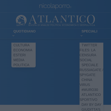
QUOTIDIANO
SPECIALI
CULTURA
TWITTER
ECONOMIA
FILES: LA
ESTERI
CENSURA
MEDIA
SOCIAL
POLITICA
SPECIALE
RUSSIAGATE /
SPYGATE
CHINA
VIRUS
#MURO30
ATLANTICO
SPORTIVO
DAY BY DAY
GIUDITTA’S