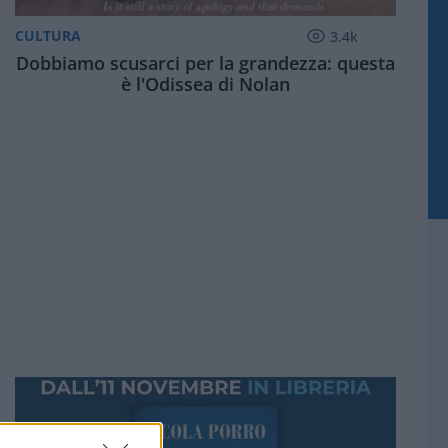
CULTURA
3.4k
Dobbiamo scusarci per la grandezza: questa
è l'Odissea di Nolan