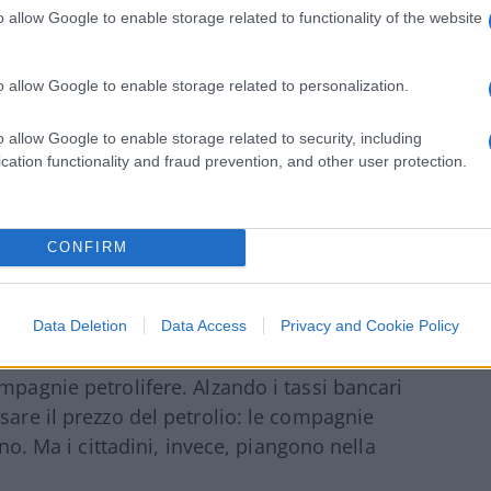
o allow Google to enable storage related to functionality of the website
 è perché all’improvviso tutti i consumatori
o allow Google to enable storage related to personalization.
cano freneticamente di acquistare i carciofi
olo stata una pessima stagione agricola e i
o allow Google to enable storage related to security, including
cation functionality and fraud prevention, and other user protection.
Quindi
cosa c’entra penalizzare
 il mutuo?
CONFIRM
nto di alcuni prodotti, bisogna capirne il
el greggio, l’effetto domino si ripercuote
Data Deletion
Data Access
Privacy and Cookie Policy
l costo, ma
questa non è inflazione
: questo
mpagnie petrolifere. Alzando i tassi bancari
sare il prezzo del petrolio: le compagnie
ino. Ma i cittadini, invece, piangono nella