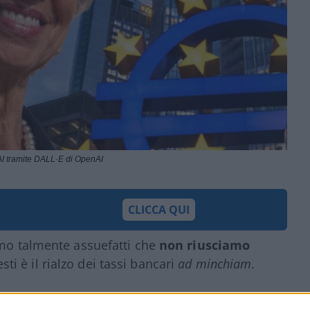
I tramite DALL·E di OpenAI
CLICCA QUI
amo talmente assuefatti che
non riusciamo
sti è il rialzo dei tassi bancari
ad minchiam
.