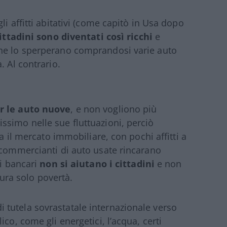
i affitti abitativi (come capitò in Usa dopo
ittadini sono diventati così ricchi
e
che lo sperperano comprandosi varie auto
. Al contrario.
r le auto nuove
, e non vogliono più
simo nelle sue fluttuazioni, perciò
za il mercato immobiliare, con pochi affitti a
 commercianti di auto usate rincarano
si bancari
non si aiutano i cittadini
e non
ocura solo povertà.
tutela sovrastatale internazionale verso
co, come gli energetici, l’acqua, certi