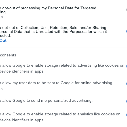
o. Una pura questione di percezione e di
to opt-out of processing my Personal Data for Targeted
ing.
In
o opt-out of Collection, Use, Retention, Sale, and/or Sharing
o stipendi altissimi e conti bancari pieni di
ersonal Data that Is Unrelated with the Purposes for which it
lected.
 mercati alzerebbero i prezzi dei prodotti,
Out
lavoratori, i quali avrebbero ancora più soldi
 di più i prodotti, innescando un
processo
consents
 il caso? Ricordate un periodo storico in cui
o allow Google to enable storage related to advertising like cookies on
?
evice identifiers in apps.
o allow my user data to be sent to Google for online advertising
s.
zione
, e come lo decide? Lo decidono degli
a elenchi di prodotti che risulterebbero più
to allow Google to send me personalized advertising.
riare uno di questi prodotti, spesso assurdi,
o allow Google to enable storage related to analytics like cookies on
infatti da Paese a Paese questi elenchi sono
evice identifiers in apps.
taliano non ha nulla a che fare con quello