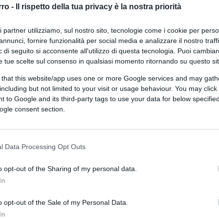
rro -
Il rispetto della tua privacy è la nostra priorità
n stipendi milionari a loro erogati da
, almeno una volta all’anno decidono di
ri partner utilizziamo, sul nostro sito, tecnologie come i cookie per pers
si,
il che significa mutui più cari per le
annunci, fornire funzionalità per social media e analizzare il nostro traff
aziende, riduzione del Pil, disoccupazione e
 di seguito si acconsente all'utilizzo di questa tecnologia. Puoi cambiar
e tue scelte sul consenso in qualsiasi momento ritornando su questo si
ndo loro,
“c’è l’inflazione”
.
 that this website/app uses one or more Google services and may gath
including but not limited to your visit or usage behaviour. You may click 
me un’entità autonoma, discesa dal cielo
 to Google and its third-party tags to use your data for below specifi
i è alzata l’inflazione, è arrivata l’inflazione”
,
ogle consent section.
l Data Processing Opt Outs
a? L’inflazione
non esiste in natura
, e non
o opt-out of the Sharing of my personal data.
ricordiamo che l’iperinflazione tedesca del
In
e, scomparve da un giorno all’altro senza
sse mutato alcunché: solo per il
o opt-out of the Sale of my Personal Data.
ricane e per l’invenzione simbolica della
In