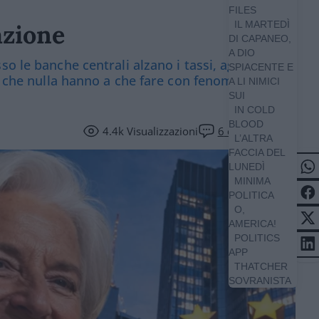
FILES
IL MARTEDÌ
azione
DI CAPANEO,
A DIO
so le banche centrali alzano i tassi, aggravando
SPIACENTE E
ri che nulla hanno a che fare con fenomeni
A LI NIMICI
SUI
IN COLD
BLOOD
4.4k
Visualizzazioni
6
commenti
L’ALTRA
FACCIA DEL
LUNEDÌ
MINIMA
POLITICA
O,
AMERICA!
POLITICS
APP
THATCHER
SOVRANISTA