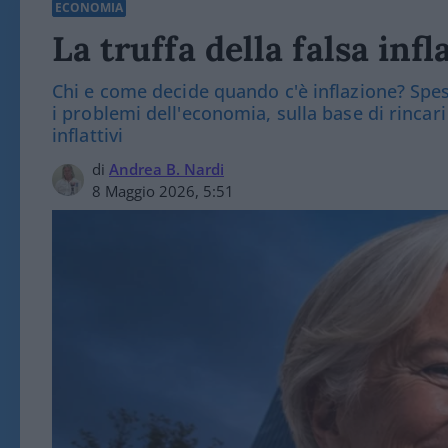
ECONOMIA
La truffa della falsa infl
Chi e come decide quando c'è inflazione? Spes
i problemi dell'economia, sulla base di rinca
inflattivi
di
Andrea B. Nardi
8 Maggio 2026, 5:51