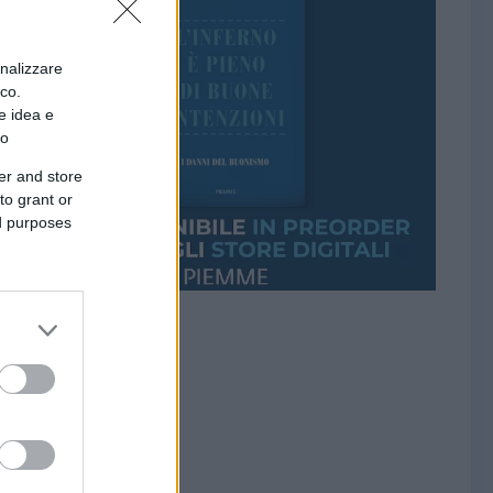
onalizzare
ico.
e idea e
to
er and store
to grant or
ed purposes