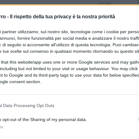
FILES
IL MARTEDÌ
rro -
Il rispetto della tua privacy è la nostra priorità
DI CAPANEO,
A DIO
SPIACENTE E
ri partner utilizziamo, sul nostro sito, tecnologie come i cookie per pers
A LI NIMICI
annunci, fornire funzionalità per social media e analizzare il nostro traff
SUI
 di seguito si acconsente all'utilizzo di questa tecnologia. Puoi cambiar
IN COLD
e tue scelte sul consenso in qualsiasi momento ritornando su questo si
BLOOD
L’ALTRA
 that this website/app uses one or more Google services and may gath
FACCIA DEL
including but not limited to your visit or usage behaviour. You may click 
LUNEDÌ
di energia a tutti i livelli,non ultimo il governo che non
 to Google and its third-party tags to use your data for below specifi
MINIMA
ogle consent section.
e, come hanno sentito il tg riguardo le genialate di
POLITICA
entato i prezzi di ciò che non se ne può fare a
O,
AMERICA!
POLITICS
l Data Processing Opt Outs
APP
THATCHER
o opt-out of the Sharing of my personal data.
SOVRANISTA
In