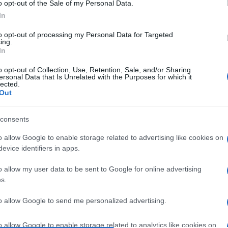
o opt-out of the Sale of my Personal Data.
In
to opt-out of processing my Personal Data for Targeted
ing.
In
o opt-out of Collection, Use, Retention, Sale, and/or Sharing
ersonal Data that Is Unrelated with the Purposes for which it
lected.
Out
la notizia dell’attacco congiunto Israeliano e Americano
consents
a erano già più alti, poi dicono che la preveggenza non
o allow Google to enable storage related to advertising like cookies on
evice identifiers in apps.
o allow my user data to be sent to Google for online advertising
s.
to allow Google to send me personalized advertising.
o allow Google to enable storage related to analytics like cookies on