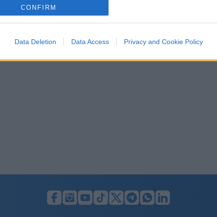
evice identifiers in apps.
CONFIRM
o allow Google to enable storage related to functionality of the website
Data Deletion
Data Access
Privacy and Cookie Policy
o allow Google to enable storage related to personalization.
o allow Google to enable storage related to security, including
cation functionality and fraud prevention, and other user protection.