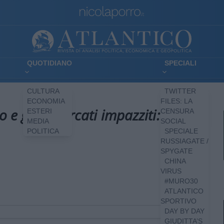
QUOTIDIANO
SPECIALI
CULTURA
TWITTER
ECONOMIA
FILES: LA
io e gas, mercati impazziti: cosa
ESTERI
CENSURA
MEDIA
SOCIAL
POLITICA
SPECIALE
RUSSIAGATE /
SPYGATE
CHINA
VIRUS
#MURO30
ATLANTICO
SPORTIVO
DAY BY DAY
GIUDITTA’S
300