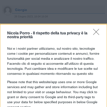
Giorgio
26 Giugno 2023, 16:04 16:04
Come mai nessuna televisione di stato ,od i main stream
della stampa hanno fatto un mea culpa?dove sono i
Nicola Porro -
Il rispetto della tua privacy è la
paone,gruber ,scanzi,parenzo,ricciardi,speranza
nostra priorità
,galli,,bassetti e compagnia terrorismo mediatico assessori
della vigile attesa e tachipirina?VERGOGNA!!!
Noi e i nostri partner utilizziamo, sul nostro sito, tecnologie
come i cookie per personalizzare contenuti e annunci, fornire
funzionalità per social media e analizzare il nostro traffico.
Rispondi
Facendo clic di seguito si acconsente all'utilizzo di questa
tecnologia. Puoi cambiare idea e modificare le tue scelte sul
consenso in qualsiasi momento ritornando su questo sito
Paola Marchesin
26 Giugno 2023, 9:45 9:45
Please note that this website/app uses one or more Google
services and may gather and store information including but
Discostiamoci per carita’ ! Noi siamo altro‼️ Da secoli si
not limited to your visit or usage behaviour. You may click to
combatte il comunismo ed ora vogliamo gettarci a capofitto
grant or deny consent to Google and its third-party tags to
nelle mani di questi pazzi? Conserviamo con tutte le forze la
use your data for below specified purposes in below Google
consent section.