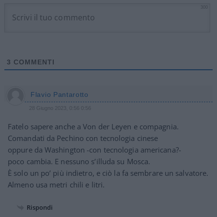
300
3
COMMENTI
Flavio Pantarotto
28 Giugno 2023, 0:56 0:56
Fatelo sapere anche a Von der Leyen e compagnia.
Comandati da Pechino con tecnologia cinese
oppure da Washington -con tecnologia americana?-
poco cambia. E nessuno s’illuda su Mosca.
È solo un po’ più indietro, e ciò la fa sembrare un salvatore.
Almeno usa metri chili e litri.
Rispondi