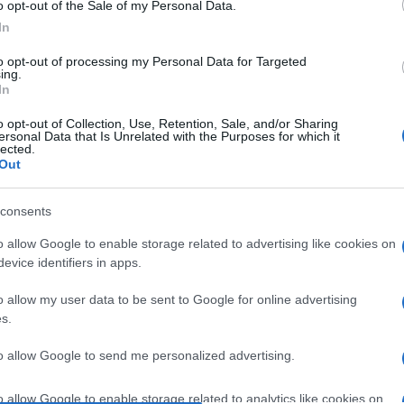
o opt-out of the Sale of my Personal Data.
In
to opt-out of processing my Personal Data for Targeted
ing.
In
nificata tra il 2026 e il 2027
o opt-out of Collection, Use, Retention, Sale, and/or Sharing
ersonal Data that Is Unrelated with the Purposes for which it
lected.
Out
consents
o allow Google to enable storage related to advertising like cookies on
veat: sono svolte con l’approccio di chi vive in
evice identifiers in apps.
istica in cui le armi non sono uma priorità. In un
o allow my user data to be sent to Google for online advertising
nze potrebbero invertirtirsi
s.
to allow Google to send me personalized advertising.
o allow Google to enable storage related to analytics like cookies on