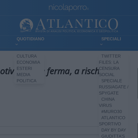
QUOTIDIANO
SPECIALI
CULTURA
TWITTER
ECONOMIA
FILES: LA
tiva cinese ferma, a rischio la
ESTERI
CENSURA
MEDIA
SOCIAL
POLITICA
SPECIALE
RUSSIAGATE /
SPYGATE
CHINA
VIRUS
#MURO30
ATLANTICO
SPORTIVO
DAY BY DAY
GIUDITTA’S
300