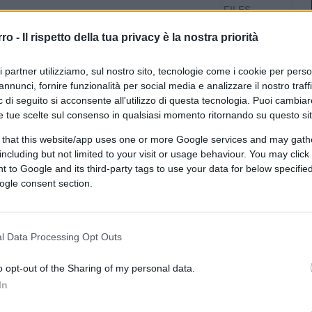
FILES
IL MARTEDÌ
rro -
Il rispetto della tua privacy è la nostra priorità
DI CAPANEO,
A DIO
SPIACENTE E
ri partner utilizziamo, sul nostro sito, tecnologie come i cookie per pers
A LI NIMICI
annunci, fornire funzionalità per social media e analizzare il nostro traff
SUI
 di seguito si acconsente all'utilizzo di questa tecnologia. Puoi cambiar
IN COLD
e tue scelte sul consenso in qualsiasi momento ritornando su questo si
BLOOD
L’ALTRA
 that this website/app uses one or more Google services and may gath
FACCIA DEL
including but not limited to your visit or usage behaviour. You may click 
LUNEDÌ
osa sola.
 to Google and its third-party tags to use your data for below specifi
MINIMA
ogle consent section.
bbero allo sbando.
POLITICA
ebbero alla fame.
O,
AMERICA!
POLITICS
l Data Processing Opt Outs
APP
THATCHER
o opt-out of the Sharing of my personal data.
SOVRANISTA
In