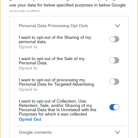
use your data for below specified purposes in below Google
4 Luglio 2026, 8:36 8:36
consent section.
A dire il vero a differenziare la Russia da Israele ci sono
anche il numero di morti civili a Gaza ed In Ucraina ma
Personal Data Processing Opt Outs
questo e´ un dettaglio insignificante .
I want to opt-out of the Sharing of my
personal data.
Rispondi
Opted In
I want to opt-out of the Sale of my
Personal Data.
Ferdinando
Opted In
4 Luglio 2026, 7:28 7:28
I want to opt-out of processing my
Personal Data for Targeted Advertising.
Siccome li definiamo democratici possono ammazzare
Opted In
100.000 persone e portare morte e distruzione dove gli
pare… Ma dai!
I want to opt-out of Collection, Use,
Retention, Sale, and/or Sharing of my
Personal Data that Is Unrelated with the
Purposes for which it was collected.
Rispondi
Opted Out
Google consents