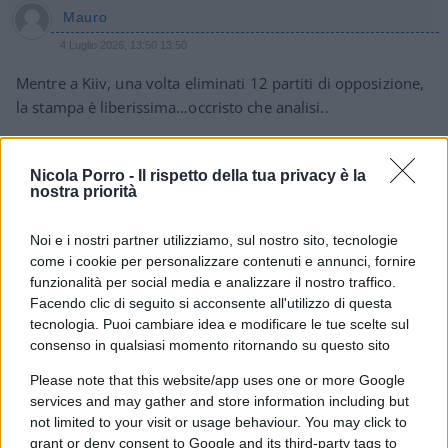
Mauro
4 Luglio 2026, 13:50 13:50
Mentre a Kiiv, una volta eliminati 12 partiti di opposizione,
la stampa è liberissima…occristo che analisi..
Rispondi
Nicola Porro -
Il rispetto della tua privacy è la
nostra priorità
Mark Dixon
Noi e i nostri partner utilizziamo, sul nostro sito, tecnologie
4 Luglio 2026, 11:33 11:33
come i cookie per personalizzare contenuti e annunci, fornire
Israele e Ucraina sono stati entrambi invasi e attaccati, ma
funzionalità per social media e analizzare il nostro traffico.
Facendo clic di seguito si acconsente all'utilizzo di questa
nel caso di Israele la propaganda ha fatto passare l’idea che
tecnologia. Puoi cambiare idea e modificare le tue scelte sul
siano loro gli aggressori.
consenso in qualsiasi momento ritornando su questo sito
Rispondi
Please note that this website/app uses one or more Google
services and may gather and store information including but
not limited to your visit or usage behaviour. You may click to
Olivo Matuella
grant or deny consent to Google and its third-party tags to