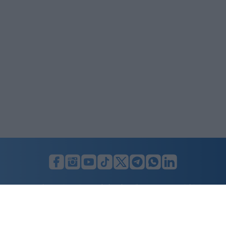
LUNIFIN S.r.l. a socio unico. Sede legale Milano, Largo F. Richini, 2/A,
20122 (MI), C.F./P.Iva en. 07174900154, REA cap. soc. euro 10.000,00
i.v.
Home
Advertising