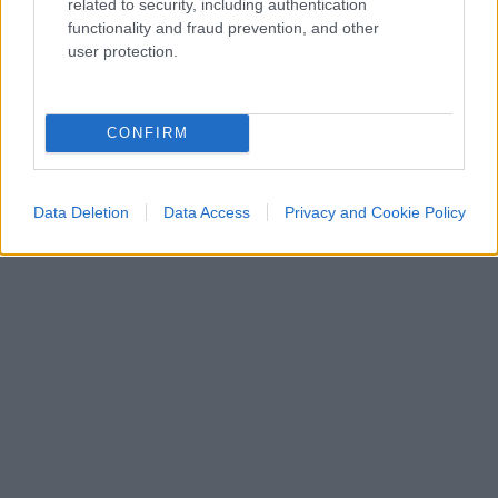
related to security, including authentication
functionality and fraud prevention, and other
user protection.
CONFIRM
ESTERI
4k
Democratici Usa sempre più ostaggio degli
Data Deletion
Data Access
Privacy and Cookie Policy
islamo-comunisti