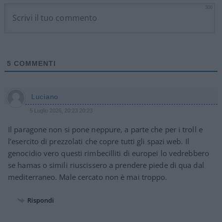
300
5
COMMENTI
Luciano
5 Luglio 2026, 20:23 20:23
Il paragone non si pone neppure, a parte che per i troll e
l’esercito di prezzolati che copre tutti gli spazi web. Il
genocidio vero questi rimbecilliti di europei lo vedrebbero
se hamas o simili riuscissero a prendere piede di qua dal
mediterraneo. Male cercato non è mai troppo.
Rispondi