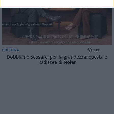
CULTURA
3.8k
Dobbiamo scusarci per la grandezza: questa è
l'Odissea di Nolan