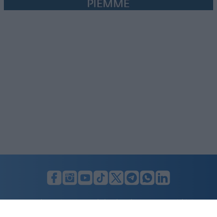
LUNIFIN S.r.l. a socio unico. Sede legale Milano, Largo F. Richini, 2/A,
20122 (MI), C.F./P.Iva en. 07174900154, REA cap. soc. euro 10.000,00