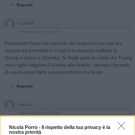
Rispondi
Luca B
20 Marzo 2025, 13:53 13:53
Finalmente Punzi sta uscendo dal torpore in cui non era
riuscito ad ammettere i ricatti e le minacce mafiose di
Trump e Vance a Zelensky. Si illude però se crede che Trump
non voglia “regalare l’Ucraina alla Russia”: sta solo cercando
di capire come farlo senza sembrare che lo sia
Rispondi
nicolò
19 Marzo 2025, 11:05 11:05
A Napoli direbbero che stammo facendo ammuina
Nicola Porro -
Il rispetto della tua privacy è la
nostra priorità