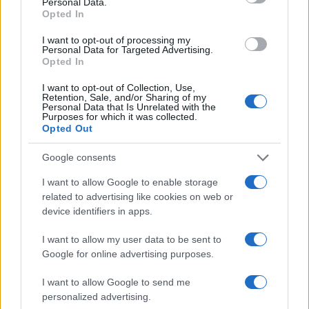
Personal Data.
a sacrificare l’Ucraina e la stessa NATO. Vedremo a breve.
Opted In
Rispondi
I want to opt-out of processing my
VIsualizza le risposte
(1)
Personal Data for Targeted Advertising.
Opted In
Gianni
I want to opt-out of Collection, Use,
Retention, Sale, and/or Sharing of my
19 Marzo 2025, 10:17 10:17
Personal Data that Is Unrelated with the
Purposes for which it was collected.
Si chiama negoziato,per definizione le condizioni di un
Opted Out
accordo vengono trattate tra le parti.È evidentemente che
Google consents
chi esprima certe sgrammaticate considerazioni covi ancora
l’infantile desiderio di una guerra totale nella speranza di
I want to allow Google to enable storage
veder bombardato l’odiato vicino che s’è rifatto la casa col
related to advertising like cookies on web or
110.
device identifiers in apps.
I want to allow my user data to be sent to
Rispondi
Google for online advertising purposes.
I want to allow Google to send me
Carica altri commenti
personalized advertising.