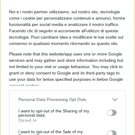
Rispondi
Noi e i nostri partner utilizziamo, sul nostro sito, tecnologie
come i cookie per personalizzare contenuti e annunci, fornire
Stefan0
funzionalità per social media e analizzare il nostro traffico.
Facendo clic di seguito si acconsente all'utilizzo di questa
19 Marzo 2025, 10:46 10:46
tecnologia. Puoi cambiare idea e modificare le tue scelte sul
In pratica gli ha gli ha chiesto la resa incondizionata, cosi’
consenso in qualsiasi momento ritornando su questo sito
noi non vi bombardiamo piu’ i centri vitali e intanto ci
Please note that this website/app uses one or more Google
pappiamo tutto
services and may gather and store information including but
not limited to your visit or usage behaviour. You may click to
Rispondi
grant or deny consent to Google and its third-party tags to
use your data for below specified purposes in below Google
consent section.
nicolò
19 Marzo 2025, 10:33 10:33
Personal Data Processing Opt Outs
Alla fine la montagna ha partorito il topolino. Io credo che
I want to opt-out of the Sharing of my
personal data.
purtroppo Trump non abbia alcun interesse per l’Ucraina, e
Opted In
anche per l’Europa, e che il suo unico scopo sia quello di
distaccare la Russia dall’orbita cinese. Per questo è disposto
I want to opt-out of the Sale of my