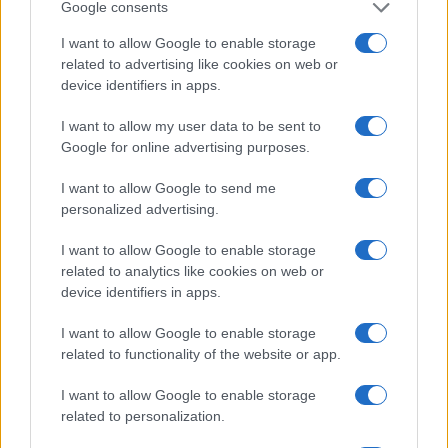
Google consents
accordi, patti, disaccordi, fughe, beghe, battute,
lo
scenario che si profila potrebbe essere ben
I want to allow Google to enable storage
diverso da quello caotico e confusionario
related to advertising like cookies on web or
device identifiers in apps.
descritto sin qui
.
I want to allow my user data to be sent to
Google for online advertising purposes.
Potrebbe darsi, invece, che, maturato il
convincimento che una alleanza così tanto
I want to allow Google to send me
eterogenea e contraddittoria avrebbe finito per
personalized advertising.
abbassare le quotazioni e l’
appeal
stesso del
I want to allow Google to enable storage
centrosinistra, sia nata l’idea di polarizzare
related to analytics like cookies on web or
l’attenzione di votanti e avversari politici per
far
device identifiers in apps.
credere loro che la vittoria del centrodestra
I want to allow Google to enable storage
sia davvero a un passo
.
related to functionality of the website or app.
Torna l’idea del terzo polo
I want to allow Google to enable storage
related to personalization.
Scorporare Calenda
dall’alleanza organica con