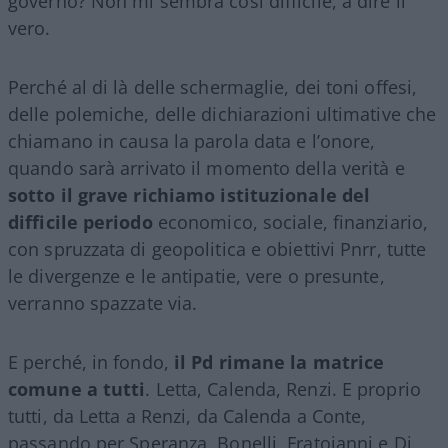
governo? Non mi sembra così difficile, a dire il
vero.
Perché al di là delle schermaglie, dei toni offesi,
delle polemiche, delle dichiarazioni ultimative che
chiamano in causa la parola data e l’onore,
quando sarà arrivato il momento della verità e
sotto il grave richiamo istituzionale del
difficile periodo
economico, sociale, finanziario,
con spruzzata di geopolitica e obiettivi Pnrr, tutte
le divergenze e le antipatie, vere o presunte,
verranno spazzate via.
E perché, in fondo,
il Pd rimane la matrice
comune a tutti
. Letta, Calenda, Renzi. E proprio
tutti, da Letta a Renzi, da Calenda a Conte,
passando per Speranza, Bonelli, Fratoianni e Di