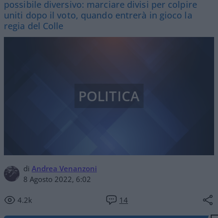
possibile diversivo: marciare divisi per colpire
uniti dopo il voto, quando entrerà in gioco la
regia del Colle
POLITICA
di
Andrea Venanzoni
8 Agosto 2022, 6:02
4.2k
14