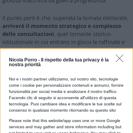
gioiosa macchina da guerra progressista.
Il punto però è che, superata la tornata elettorale,
arriverà il momento strategico e complesso
delle consultazioni
, quel tornante storico-
istituzionale in cui entrano in gioco le raffinate e
bizantine tattiche parlamentari e di diplomazia
con il Quirinale, un momento che, la storia
Nicola Porro -
Il rispetto della tua privacy è la
nostra priorità
recente ce lo insegna, ha visto il Pd essere
insuperato maestro
.
Noi e i nostri partner utilizziamo, sul nostro sito, tecnologie
come i cookie per personalizzare contenuti e annunci, fornire
funzionalità per social media e analizzare il nostro traffico.
Facendo clic di seguito si acconsente all'utilizzo di questa
Il rischio,
con un Pd partito di maggioranza
tecnologia. Puoi cambiare idea e modificare le tue scelte sul
relativa
, è che a dare le carte sia proprio il partito
consenso in qualsiasi momento ritornando su questo sito
del Nazareno, nel suo tentativo di scompaginare il
Please note that this website/app uses one or more Google
centrodestra e assemblare una maggioranza di
services and may gather and store information including but
alto profilo istituzionale che prosegua l’agenda
not limited to your visit or usage behaviour. You may click to