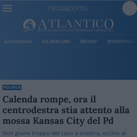
ECONOMIA
LIBERILIBRI
SHOP
SOSTIENICI
POLITICA
Calenda rompe, ora il
centrodestra stia attento alla
mossa Kansas City del Pd
Non gioire troppo del caos a sinistra, occhio al