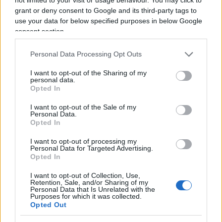
grant or deny consent to Google and its third-party tags to
Draghi, leggasi
maggioranza Ursula
.
use your data for below specified purposes in below Google
consent section.
Ma per fare questo e affinché il Pd possa sperare
e pensare di essere davvero primo partito e che le
Personal Data Processing Opt Outs
altre forze ad esso fedeli abbiano sufficiente
I want to opt-out of the Sharing of my
personal data.
vigore per sostenerne una maggioranza, servono i
Opted In
numeri.
E qui entra in gioco la mossa Kansas
City
.
I want to opt-out of the Sale of my
Personal Data.
Opted In
La mossa Kansas City del Pd
I want to opt-out of processing my
Personal Data for Targeted Advertising.
Opted In
Mentre l’opinione pubblica, i commentatori, i
semplici elettori e anche i maggiorenti dei partiti
I want to opt-out of Collection, Use,
Retention, Sale, and/or Sharing of my
del centrodestra assistono divertiti alla telenovela
Personal Data that Is Unrelated with the
Purposes for which it was collected.
di questa pazza campagna elettorale agostana,
Opted Out
con l’attenzione ben appuntata su giravolte,