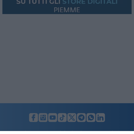
LUNIFIN S.r.l. a socio unico. Sede legale Milano, Largo F. Richini, 2/A,