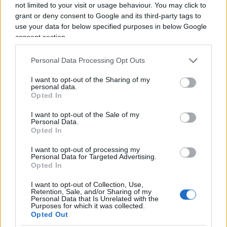
not limited to your visit or usage behaviour. You may click to
grant or deny consent to Google and its third-party tags to
Marcello
use your data for below specified purposes in below Google
25 Marzo 2026, 7:57 7:57
consent section.
Troppo complesso e inefficace: questo articolo e’ l’emblema
Personal Data Processing Opt Outs
della comunicazione per il SI al referendum. Ci vogliono
pochi concetti espressi semplicemente. Non un pippone con
I want to opt-out of the Sharing of my
personal data.
Mises, Hayek: era una riforma ANTIFASCISTA che completava
Opted In
la riforma ANTIFASCISTA del Codice Penale Fascista. Per
esempio.
I want to opt-out of the Sale of my
Personal Data.
Opted In
Rispondi
I want to opt-out of processing my
Personal Data for Targeted Advertising.
Opted In
Paola Marchesin
25 Marzo 2026, 7:55 7:55
I want to opt-out of Collection, Use,
Retention, Sale, and/or Sharing of my
Personal Data that Is Unrelated with the
Della Loggia sa dare buoni suggerimenti
Purposes for which it was collected.
Opted Out
Rispondi