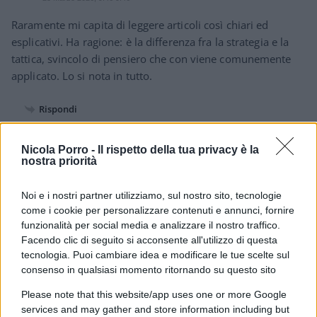
Raramente mi capita di leggere articoli così chiari ed
esplicativi. Ha ragione: è la differenza fra la strategia e la
tattica, svincolo di pensiero che con viene comunemente
applicato. Lo si nota in tutto.
Rispondi
Nicola Porro -
Il rispetto della tua privacy è la
Antonella Celletti
nostra priorità
25 Marzo 2026, 8:22 8:22
Noi e i nostri partner utilizziamo, sul nostro sito, tecnologie
Nella lettura dei commenti post referendum ci sono i ‘soloni’
come i cookie per personalizzare contenuti e annunci, fornire
del giorno dopo. Oggi tutti hanno la ricetta magica, mentre
funzionalità per social media e analizzare il nostro traffico.
prima non hanno fatto nè detto nulla di concreto. Tra l’altro,
Facendo clic di seguito si acconsente all'utilizzo di questa
è proprio la coalizione del ‘no’ ad aver sostituito le idee con
tecnologia. Puoi cambiare idea e modificare le tue scelte sul
la comunicazione, vincendo. Quindi?
consenso in qualsiasi momento ritornando su questo sito
Please note that this website/app uses one or more Google
Rispondi
services and may gather and store information including but