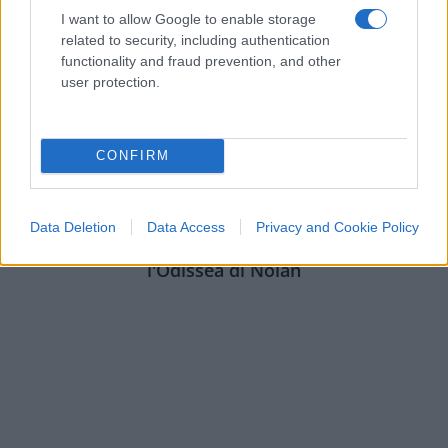
I want to allow Google to enable storage
related to security, including authentication
functionality and fraud prevention, and other
user protection.
CONFIRM
CULTURA
3.8k
Data Deletion
Data Access
Privacy and Cookie Policy
Dobbiamo scusarci per la grandezza: questa è
l'Odissea di Nolan