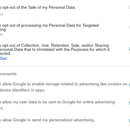
o opt-out of the Sale of my Personal Data.
In
sodi il movente razziale deve ancora essere
to opt-out of processing my Personal Data for Targeted
uni casi è stato già esplicitamente escluso
ing.
 altri ancora le indagini sono ancora in corso
In
ino per ricostruire l’accaduto e/o
o opt-out of Collection, Use, Retention, Sale, and/or Sharing
ersonal Data that Is Unrelated with the Purposes for which it
ort” è pieno di “si presume”.
lected.
Out
i il resoconto riportato dai radicali è esso
consents
n poterne desumere alcuna conclusione, né
 dell’aggressione. In genere si riportano
o allow Google to enable storage related to advertising like cookies on
evice identifiers in apps.
oni dei giornali e, soprattutto, le versioni
o allow my user data to be sent to Google for online advertising
s.
to allow Google to send me personalized advertising.
i episodi riportati è il colore della pelle