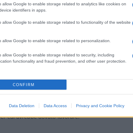
 dossier dà per scontato che il movente sia
o allow Google to enable storage related to analytics like cookies on
o in un parcheggio e ci scappano una spinta e
evice identifiers in apps.
ne al tuo paese”), ci troviamo di fronte
o allow Google to enable storage related to functionality of the website
a non basta per catalogare l’episodio come
zziale”. Altri episodi sembrano essere
o allow Google to enable storage related to personalization.
ili regolamenti di conti tra bande rivali di
o allow Google to enable storage related to security, including
cation functionality and fraud prevention, and other user protection.
 riportato come “razzista” anche il noto
atleta italiana Daisy Osakue. Una probabile
unciato su un pullman
Flixbus
a Trento. Viene
CONFIRM
 italiana di origini haitiane respinta ad un
a versione, la ragazza non sa indicare nome
Data Deletion
Data Access
Privacy and Cookie Policy
rata (il suo
iPhone
l’ha cancellato dopo
per cui avrebbe dovuto lavorare.