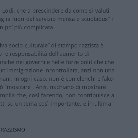
 Lodi, che a prescindere da come si valuti,
aglia fuori dal servizio mensa e scuolabus” i
un po’ più complicata.
iva socio-culturale” di stampo razzista è
o le responsabilità dell’aumento di
nche nei governi e nelle forze politiche che
un’immigrazione incontrollata, anzi non una
ani. In ogni caso, non è con elenchi e fake-
ò “mostrare”. Anzi, rischiano di mostrare
 compila che, così facendo, non contribuisce a
atti su un tema così importante, e in ultima
#RAZZISMO