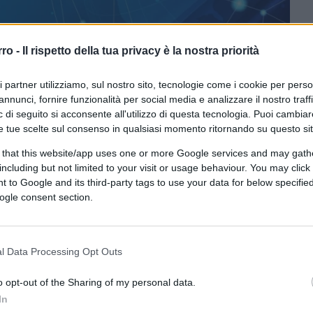
rro -
Il rispetto della tua privacy è la nostra priorità
ri partner utilizziamo, sul nostro sito, tecnologie come i cookie per pers
annunci, fornire funzionalità per social media e analizzare il nostro traff
 di seguito si acconsente all'utilizzo di questa tecnologia. Puoi cambiar
e tue scelte sul consenso in qualsiasi momento ritornando su questo si
 that this website/app uses one or more Google services and may gath
CLICCA QUI
including but not limited to your visit or usage behaviour. You may click 
 to Google and its third-party tags to use your data for below specifi
ogle consent section.
segnala che l’associazione
Radicali italiani
) sul suo sito avrebbe “raccolto in un
essione o discriminazione su base razziale
l Data Processing Opt Outs
. “Senza pretese statistiche o scientifiche”,
culturale del nostro Paese”. Incuriositi,
o opt-out of the Sharing of my personal data.
In