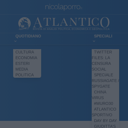
QUOTIDIANO
SPECIALI
CULTURA
TWITTER
ECONOMIA
FILES: LA
ESTERI
CENSURA
MEDIA
SOCIAL
POLITICA
SPECIALE
RUSSIAGATE /
SPYGATE
CHINA
VIRUS
#MURO30
ATLANTICO
SPORTIVO
DAY BY DAY
GIUDITTA’S