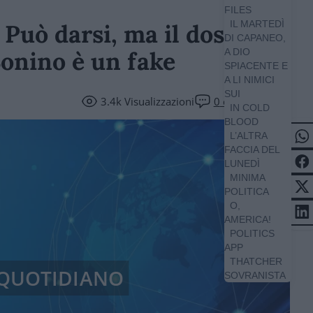
FILES
IL MARTEDÌ
? Può darsi, ma il dossier
DI CAPANEO,
nino è un fake
A DIO
SPIACENTE E
A LI NIMICI
SUI
3.4k
Visualizzazioni
0
commenti
IN COLD
BLOOD
L’ALTRA
FACCIA DEL
LUNEDÌ
MINIMA
POLITICA
O,
AMERICA!
POLITICS
APP
THATCHER
/ QUOTIDIANO
SOVRANISTA