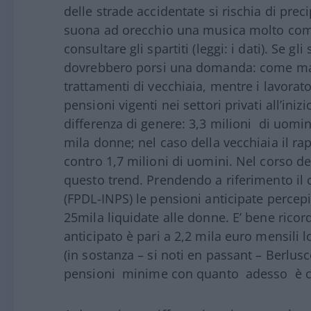
delle strade accidentate si rischia di pre
suona ad orecchio una musica molto comp
consultare gli spartiti (leggi: i dati). Se g
dovrebbero porsi una domanda: come mai s
trattamenti di vecchiaia, mentre i lavorator
pensioni vigenti nei settori privati all’in
differenza di genere: 3,3 milioni
di uomin
mila donne; nel caso della vecchiaia il ra
contro 1,7 milioni di uomini. Nel corso d
questo trend. Prendendo a riferimento il 
(FPDL-INPS) le pensioni anticipate percepi
25mila liquidate alle donne. E’ bene rico
anticipato è pari a 2,2 mila euro mensili l
(in sostanza – si noti en passant – Berlus
pensioni
minime con quanto
adesso
è 