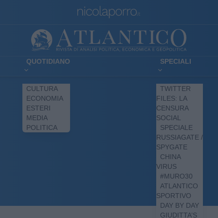
QUOTIDIANO
SPECIALI
CULTURA
TWITTER
ECONOMIA
FILES: LA
ESTERI
CENSURA
MEDIA
SOCIAL
POLITICA
SPECIALE
RUSSIAGATE /
SPYGATE
CHINA
VIRUS
#MURO30
ATLANTICO
SPORTIVO
DAY BY DAY
GIUDITTA’S