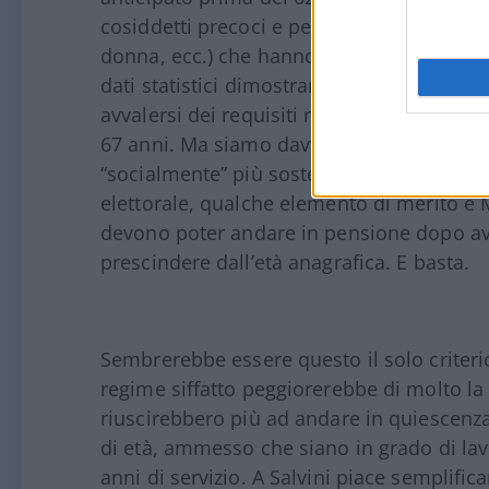
cosiddetti precoci e per le categorie disa
donna, ecc.) che hanno “addolcito” – troppo
dati statistici dimostrano che la maggiora
avvalersi dei requisiti ridotti della pensi
67 anni. Ma siamo davvero sicuri che le p
“socialmente” più sostenibili delle regole i
elettorale, qualche elemento di merito è M
devono poter andare in pensione dopo ave
prescindere dall’età anagrafica. E basta.
Sembrerebbe essere questo il solo criteri
regime siffatto peggiorerebbe di molto l
riuscirebbero più ad andare in quiescenza
di età, ammesso che siano in grado di lavo
anni di servizio. A Salvini piace semplif