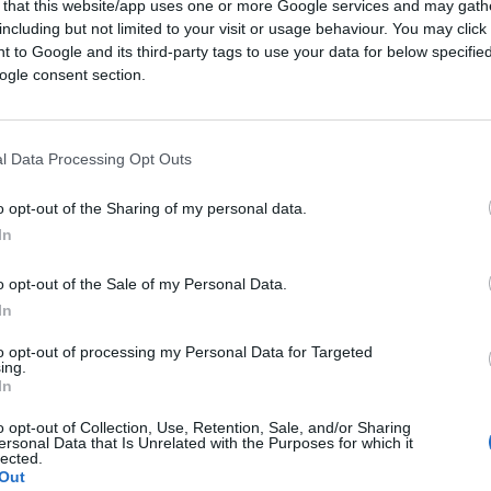
 that this website/app uses one or more Google services and may gath
ri che meritano di essere considerati.
including but not limited to your visit or usage behaviour. You may click 
 to Google and its third-party tags to use your data for below specifi
dei contribuenti in Italia. Su 60 milioni di
ogle consent section.
a dei redditi, ma solo 31 milioni sono
i) denuncia un reddito annuo negativo, pari a
reve, l’86% di tutta l’Irpef è a carico del 38%
l Data Processing Opt Outs
sistema, quindi, sarebbe la platea
ette a rischio il gettito fiscale, nel
o opt-out of the Sharing of my personal data.
trosie per gli incrementi della spesa.
In
overtà assoluta con un grande Piano di
o opt-out of the Sale of my Personal Data.
e di estrema indigenza, allo scopo di ridare
In
e pensioni minime e pensioni alle mamme;
 d) raddoppio dell’assegno minimo per le
to opt-out of processing my Personal Data for Targeted
ing.
lità; e) incentivi all’inserimento dei disabili
In
la legge Fornero e nuova riforma
o opt-out of Collection, Use, Retention, Sale, and/or Sharing
nte sostenibile. Come si può notare si
ersonal Data that Is Unrelated with the Purposes for which it
lected.
aia, non vengono indicati, nero su bianco (a
Out