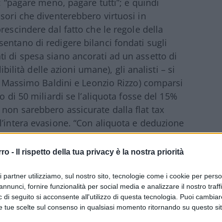
: “pagare meno, pagare tutti”; e quindi
sori che diventerebbero virtuosi in
rescindere dal fatto che le regole della
entano di redigere bilanci fondati sugli
i di spesa siano ancorati ad un assetto di
ibilità delle azioni umane), gli analisti – si
di Massimo Baldini e Leonzio Rizzo) comparsi
o di 50 miliardi se l’aliquota fosse del 15%
non sarebbero assicurate dalla flat tax
l’intera evasione. “Con aliquota e deduzione
tori –
la crescita di base imponibile
pari a quello odierno dovrebbe essere del 45
rro -
Il rispetto della tua privacy è la nostra priorità
giro di pochi anni”. Per quanto riguarda l’ex
ste di Forza Italia su Irpef e trasferimenti
ri partner utilizziamo, sul nostro sito, tecnologie come i cookie per pers
annunci, fornire funzionalità per social media e analizzare il nostro traff
”.
 di seguito si acconsente all'utilizzo di questa tecnologia. Puoi cambiar
e tue scelte sul consenso in qualsiasi momento ritornando su questo si