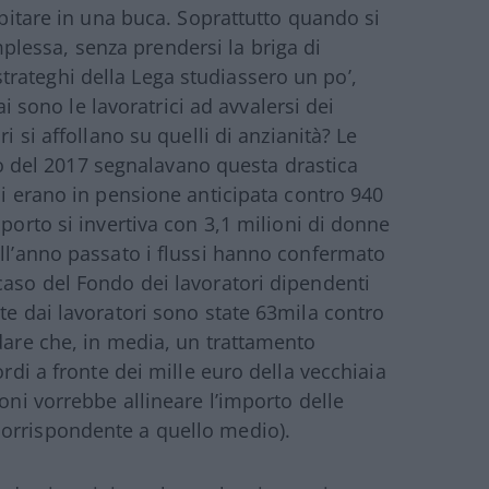
cipitare in una buca. Soprattutto quando si
lessa, senza prendersi la briga di
li strateghi della Lega studiassero un po’,
ono le lavoratrici ad avvalersi dei
i si affollano su quelli di anzianità? Le
izio del 2017 segnalavano questa drastica
i erano in pensione anticipata contro 940
pporto si invertiva con 3,1 milioni di donne
ell’anno passato i flussi hanno confermato
caso del Fondo dei lavoratori dipendenti
te dai lavoratori sono state 63mila contro
rdare che, in media, un trattamento
ordi a fronte dei mille euro della vecchiaia
coni vorrebbe allineare l’importo delle
corrispondente a quello medio).