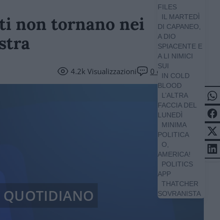
FILES
IL MARTEDÌ
nti non tornano nei
DI CAPANEO,
stra
A DIO
SPIACENTE E
A LI NIMICI
SUI
4.2k
Visualizzazioni
0
commenti
IN COLD
BLOOD
L’ALTRA
FACCIA DEL
LUNEDÌ
MINIMA
POLITICA
O,
AMERICA!
POLITICS
APP
THATCHER
/ QUOTIDIANO
SOVRANISTA