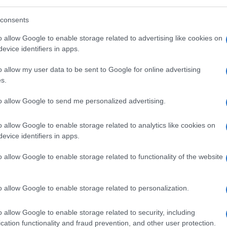
colareggiati), i numeri che circolano nelle
 ciò in un quadro in cui si prendono
consents
o giuridico – dal contesto di regole
o allow Google to enable storage related to advertising like cookies on
che tengono insieme l’Unione europea (il
evice identifiers in apps.
incoli dall’Europa).
o allow my user data to be sent to Google for online advertising
s.
ente – che non vi è alcun riferimento al
auta
proposta di abolizione, subito
to allow Google to send me personalized advertising.
e sorti annunciate per la legge Fornero sulle
o allow Google to enable storage related to analytics like cookies on
ome si fa a ridurre a zero una legge?) per
evice identifiers in apps.
enziale economicamente e socialmente
corrispondente (fino a prova contraria)
o allow Google to enable storage related to functionality of the website
, siamo autorizzati a pensare che il difetto
potrebbe a lungo discutere di questo
o allow Google to enable storage related to personalization.
adottati (otto salvaguardie per i cosiddetti
zazione economica nel caso di trattamento
o allow Google to enable storage related to security, including
cation functionality and fraud prevention, and other user protection.
ologie di Ape, i benefici strutturali per i