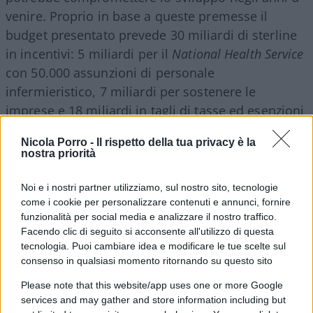
venire. Proprio in base a queste premesse il
budget presentato prevede 30 miliardi di sterline
in incentivi: 5 miliardi per il
National Health Service
con 50.000 assunzioni di personale
infermieristico, 7 miliardi per sostenere le
imprese e 18 miliardi in tagli di tasse ed esenzioni
fiscali. In particolare, l’azione è stata mirata al
Nicola Porro -
Il rispetto della tua privacy è la
sostegno delle piccole e medie imprese e
nostra priorità
all’alleggerimento fiscale per i lavoratori a basso
reddito, provvedimenti che hanno toccato
Noi e i nostri partner utilizziamo, sul nostro sito, tecnologie
direttamente circa 31 milioni di contribuenti e su
come i cookie per personalizzare contenuti e annunci, fornire
funzionalità per social media e analizzare il nostro traffico.
cui il governo vuole puntare anche nei prossimi
Facendo clic di seguito si acconsente all'utilizzo di questa
budget. Ci sono anche buone notizie per i
tecnologia. Puoi cambiare idea e modificare le tue scelte sul
consumatori, dato che il governo ha rinunciato
consenso in qualsiasi momento ritornando su questo sito
agli aumenti delle imposte sugli alcolici e sul
Please note that this website/app uses one or more Google
carburante. Questo aspetto è particolarmente
services and may gather and store information including but