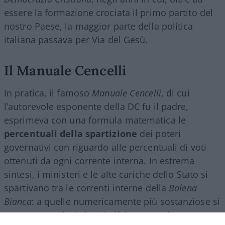
essere la formazione crociata il primo partito del
nostro Paese, la maggior parte della politica
italiana passava per Via del Gesù.
Il Manuale Cencelli
In pratica, il famoso
Manuale Cencelli
, di cui
l’autorevole esponente della DC fu il padre,
esprimeva con una formula matematica le
percentuali della spartizione
dei poteri
governativi con riguardo alle percentuali di voti
ottenuti da ogni corrente interna. In estrema
sintesi, i ministeri e le alte cariche dello Stato si
spartivano tra le correnti interne della
Balena
Bianca
: a quelle numericamente più sostanziose si
assegnavano i ministeri più importanti, come