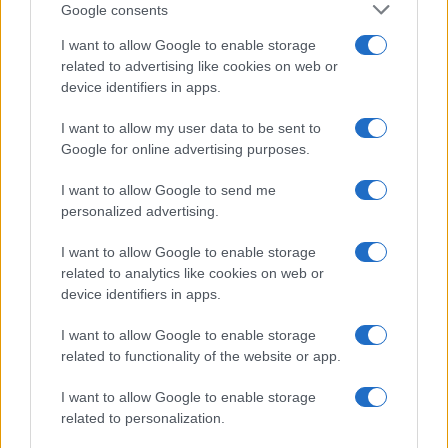
Google consents
la cifra è destinata ad alzarsi. Le tanto “prudenti” e
I want to allow Google to enable storage
“responsabili” politiche della sinistra negli anni
related to advertising like cookies on web or
passati non hanno risolto il problema dei nostri
device identifiers in apps.
conti pubblici, si è spacciata per “flessibilità”
quello che era debito per marchette elettorali,
I want to allow my user data to be sent to
Google for online advertising purposes.
mentre in Gran Bretagna dal 2010 i governi
conservatori hanno mirato davvero a ridurre il
I want to allow Google to send me
debito pubblico e il peso pubblico in generale
personalized advertising.
nell’economia, cosa che oggi permette loro di
I want to allow Google to enable storage
avere le mani libere per interventi mirati e senza
related to analytics like cookies on web or
strascichi eccessivi nel futuro.
device identifiers in apps.
I want to allow Google to enable storage
related to functionality of the website or app.
Le sfide per Johnson e Sunak non sono finite, le
I want to allow Google to enable storage
previsioni di crescita nei prossimi anni sono meno
related to personalization.
ottimistiche rispetto alla crescita media del 2 per