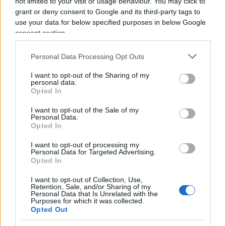
not limited to your visit or usage behaviour. You may click to
interessante se si considera che, come emerge
grant or deny consent to Google and its third-party tags to
dalle ricerche del
Centre for Policy Studies
, dal loro
use your data for below specified purposes in below Google
congelamento nel 2014 le imposte sugli alcolici
consent section.
hanno fruttato ben il 25 per cento in più in
termine di gettito, vedendo crescere del 40 per
Personal Data Processing Opt Outs
cento le esportazioni.
I want to opt-out of the Sharing of my
personal data.
Opted In
La risposta del governo inglese all’emergenza del
I want to opt-out of the Sale of my
coronavirus
potrà essere valutata solo a posteriori,
Personal Data.
Opted In
quando avremo i numeri definitivi di contagi,
decessi e guarigioni, tuttavia è un dato di fatto che
I want to opt-out of processing my
Personal Data for Targeted Advertising.
si sia intervenuti in modo radicalmente diverso
Opted In
rispetto a ciò che ogni governo italiano tende
I want to opt-out of Collection, Use,
solitamente a fare. L’Italia tanto per cominciare
Retention, Sale, and/or Sharing of my
Personal Data that Is Unrelated with the
quest’anno dovrà sforare il 3 per cento del
Purposes for which it was collected.
rapporto deficit/Pil secondo le previsioni più
Opted Out
ottimistiche, ma data la recessione che ci aspetta