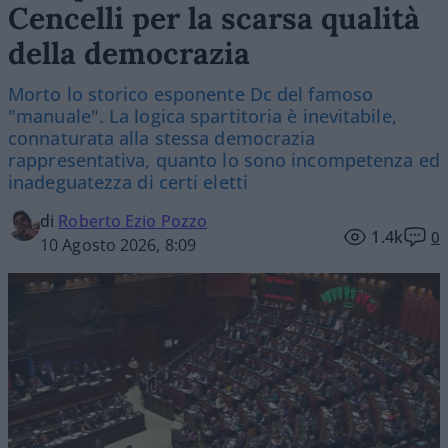
Cencelli per la scarsa qualità
della democrazia
Morto lo storico esponente Dc del famoso
"manuale". La logica spartitoria è inevitabile,
connaturata alla stessa democrazia
rappresentativa, quanto lo sono incompetenza ed
inadeguatezza di certi eletti
di
Roberto Ezio Pozzo
1.4k
0
10 Agosto 2026, 8:09