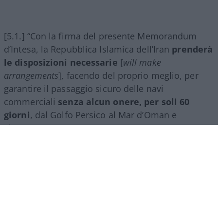
[5.1.] “Con la firma del presente Memorandum
d’Intesa, la Repubblica Islamica dell’Iran
prenderà
le disposizioni necessarie
[
will make
arrangements
], facendo del proprio meglio, per
garantire il passaggio sicuro delle navi
commerciali
senza alcun onere, per soli 60
giorni
, dal Golfo Persico al Mar d’Oman e
viceversa”.
[5.2.] “Il traffico delle navi commerciali
inizierà
immediatamente
e, tenuto conto della necessità
di rimuovere gli ostacoli tecnici e militari, e dello
sminamento da parte della Repubblica Islamica
dell’Iran [
demining by the Islamic Republic of Iran
],