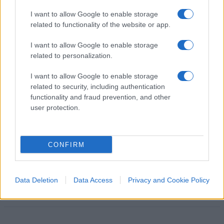
direttamente o indirettamente. La Lega può
I want to allow Google to enable storage
ritenersi soddisfatta del programma presentato
related to functionality of the website or app.
dal presidente Draghi, che, almeno a parole,
sembra più vicino alle istanze del centrodestra
I want to allow Google to enable storage
related to personalization.
rispetto a quelle della maggioranza uscente.
Salvini ha tirato fuori un altro asso dalla manica,
I want to allow Google to enable storage
mettendo in difficoltà ancora una volta i suoi
related to security, including authentication
avversari. La realizzazione del programma,
functionality and fraud prevention, and other
user protection.
ovviamente, sarà da verificare, non sarà facile, ma
le premesse per fare molto meglio del governo
uscente ci sono tutte.
CONFIRM
#GOVERNO DRAGHI
#LEGA
#MATTEO SALVINI
Data Deletion
Data Access
Privacy and Cookie Policy