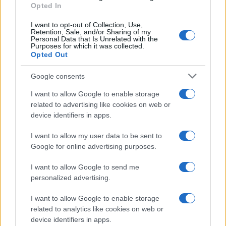
Opted In
italiani, elogiando i governatori del centrodestra
Zaia e Fontana che, in maniera del tutto
I want to opt-out of Collection, Use,
Retention, Sale, and/or Sharing of my
autonoma, si stanno in queste ore procurando
Personal Data that Is Unrelated with the
Purposes for which it was collected.
milioni di dosi di vaccini. Ha ribadito l’impegno a
Opted Out
non imporre nuove tasse, a tagliarle
Google consents
progressivamente ed a riaprire i cantieri fermi da
troppi anni, favorendo la costruzione di quelle
I want to allow Google to enable storage
infrastrutture che oltre a rendere l’Italia un posto
related to advertising like cookies on web or
device identifiers in apps.
migliore, creerebbero migliaia di posti di lavoro. E
ha apprezzato l’intenzione manifestata da Draghi
I want to allow my user data to be sent to
di cambiare passo nelle politiche migratorie, con
Google for online advertising purposes.
più rimpatri e difesa dei confini.
I want to allow Google to send me
personalized advertising.
I nuovi “compagni” di maggioranza di Salvini
I want to allow Google to enable storage
hanno dovuto “ingoiare il rospo”, nel suo discorso
related to analytics like cookies on web or
non troveranno molti pretesti per attaccarlo,
device identifiers in apps.