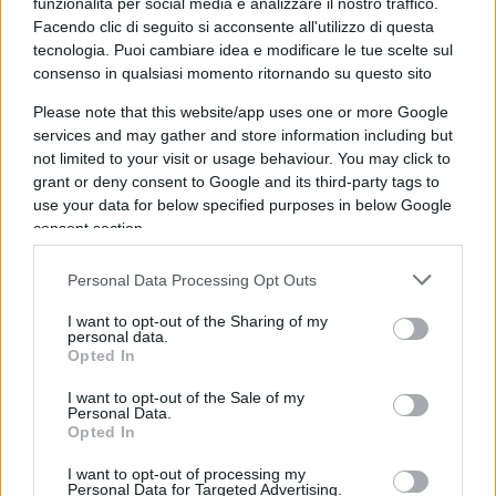
della Lega sia una scelta di coraggio, d’amore e
funzionalità per social media e analizzare il nostro traffico.
lealtà verso gli italiani. Il discorso del leader della
Facendo clic di seguito si acconsente all'utilizzo di questa
tecnologia. Puoi cambiare idea e modificare le tue scelte sul
Lega si è concentrato sull’Europa, evidenziando
consenso in qualsiasi momento ritornando su questo sito
come essa sia la casa di tutti gli italiani, la culla
Please note that this website/app uses one or more Google
del cristianesimo, delle libertà, della democrazia,
services and may gather and store information including but
dei diritti e del lavoro. “L’Europa che vogliamo”, ha
not limited to your visit or usage behaviour. You may click to
affermato però Salvini, “è quella del benessere,
grant or deny consent to Google and its third-party tags to
use your data for below specified purposes in below Google
della felicità, della crescita della tutela della
consent section.
famiglia e della vita, non è certamente quella
dell’austerità, dei vincoli di bilancio, dei tagli a
Personal Data Processing Opt Outs
ospedali e scuole”. Secondo Salvini non è la Lega
I want to opt-out of the Sharing of my
che ha cambiato visione sull’Unione europea, ma
personal data.
è quest’ultima che negli ultimi anni sta mutando.
Opted In
I want to opt-out of the Sale of my
Personal Data.
Opted In
Il leader della Lega, inoltre, ha esortato il governo
I want to opt-out of processing my
a fare qualsiasi cosa utile a salvare la vita degli
Personal Data for Targeted Advertising.