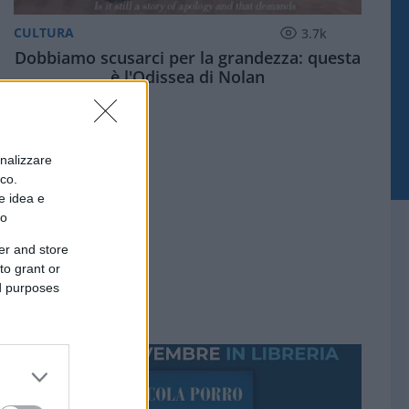
CULTURA
3.7k
Dobbiamo scusarci per la grandezza: questa
è l'Odissea di Nolan
onalizzare
ico.
e idea e
to
er and store
to grant or
ed purposes