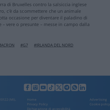
erra di Bruxelles contro la salsiccia inglese
tro, c’è da scommettere che un animale
tta occasione per diventare il paladino di
erie – vere o presunte – messe in campo dalla
MACRON
#G7
#IRLANDA DEL NORD
 20122 (MI),
Home
Advertising
Privacy Policy
Cookie polic
Dichiarazione di accessibilità