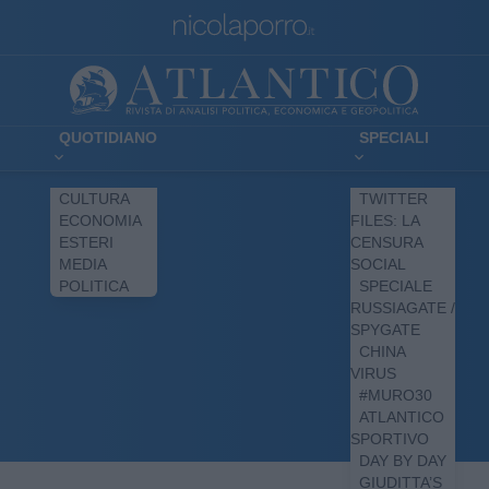
QUOTIDIANO
SPECIALI
CULTURA
TWITTER
ECONOMIA
FILES: LA
ESTERI
CENSURA
MEDIA
SOCIAL
POLITICA
SPECIALE
RUSSIAGATE /
SPYGATE
CHINA
VIRUS
#MURO30
ATLANTICO
SPORTIVO
DAY BY DAY
GIUDITTA’S