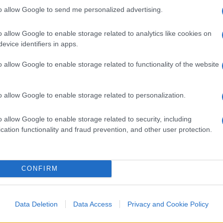
o in questi anni sarà quello di mantenere
to allow Google to send me personalized advertising.
minacciata dal secessionismo scozzese e dalle
landa unita. Un mezzo per non passare alla
o allow Google to enable storage related to analytics like cookies on
urgo e Belfast salutare Londra è quello di
evice identifiers in apps.
e nations
a quella inglese e arrivare a
o allow Google to enable storage related to functionality of the website
terno, messo sotto pressione dall’accordo per
Market Bill, presentato a fine estate 2020 ai
 di Bruxelles, che aveva minacciato di adire
o allow Google to enable storage related to personalization.
 – nei confronti di Londra per il mancato
o allow Google to enable storage related to security, including
lì a poco le cose si appianarono con un
cation functionality and fraud prevention, and other user protection.
 Commissione Paritaria UK-UE, e che ha visto
della Commissione Sefcovic e il delegato del
se per metterlo al riparo da una questione
CONFIRM
s, e il suo posto è finito tra le mani di
accordo sul Brexit.
Data Deletion
Data Access
Privacy and Cookie Policy