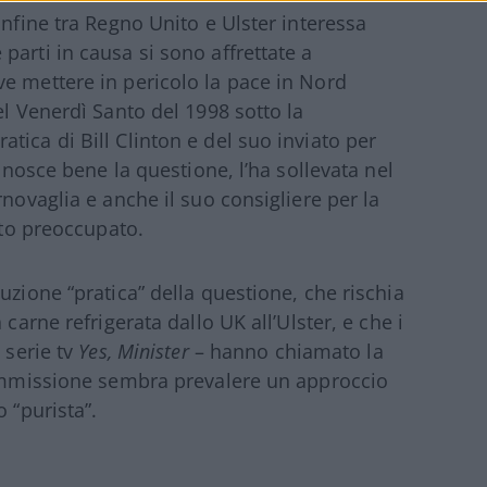
onfine tra Regno Unito e Ulster interessa
arti in causa si sono affrettate a
e mettere in pericolo la pace in Nord
el Venerdì Santo del 1998 sotto la
ica di Bill Clinton e del suo inviato per
conosce bene la questione, l’ha sollevata nel
rnovaglia e anche il suo consigliere per la
tto preoccupato.
uzione “pratica” della questione, che rischia
carne refrigerata dallo UK all’Ulster, e che i
 serie tv
Yes, Minister
– hanno chiamato la
 Commissione sembra prevalere un approccio
 “purista”.