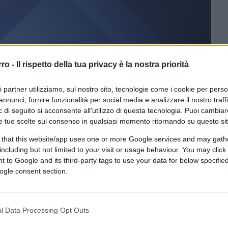
rro -
Il rispetto della tua privacy è la nostra priorità
ri partner utilizziamo, sul nostro sito, tecnologie come i cookie per pers
annunci, fornire funzionalità per social media e analizzare il nostro traff
 di seguito si acconsente all'utilizzo di questa tecnologia. Puoi cambiar
ferite su Google
CLICCA QUI
e tue scelte sul consenso in qualsiasi momento ritornando su questo si
 that this website/app uses one or more Google services and may gath
ocollo nordirlandese – per pure casualità in
including but not limited to your visit or usage behaviour. You may click 
aZeneca
– ha riproposto un Boris Johnson
 to Google and its third-party tags to use your data for below specifi
ogle consent section.
i difendere l’integrità territoriale del Regno
l’Unione europea a Carbis Bay – magnifica
potizzare l’utilizzo dell’articolo 16 del
l Data Processing Opt Outs
ione unilaterale da parte di uno dei