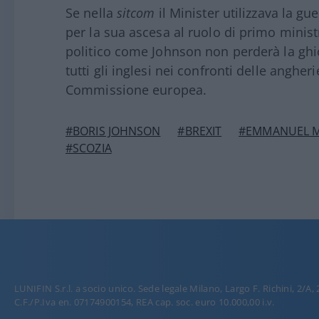
Se nella
sitcom
il Minister utilizzava la gu
per la sua ascesa al ruolo di primo minis
politico come Johnson non perderà la ghio
tutti gli inglesi nei confronti delle angh
Commissione europea.
#BORIS JOHNSON
#BREXIT
#EMMANUEL 
#SCOZIA
LUNIFIN S.r.l. a socio unico. Sede legale Milano, Largo F. Richini, 2/A,
C.F./P.Iva en. 07174900154, REA cap. soc. euro 10.000,00 i.v.