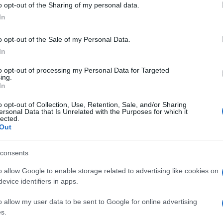
e francese Macron (“Ulster non è parte del
o opt-out of the Sharing of my personal data.
teggiamento più conciliante da parte del
In
o opt-out of the Sale of my Personal Data.
In
to opt-out of processing my Personal Data for Targeted
esi dopo la
Brexit
? Bruxelles accusa il
ing.
ettuare i controlli dovuti alle merci nel
In
che prevede che in alcuni settori Belfast
o opt-out of Collection, Use, Retention, Sale, and/or Sharing
ersonal Data that Is Unrelated with the Purposes for which it
’Unione. In verità, era stata la stessa
lected.
e il Protocollo, quando, lo scorso inverno
Out
vaccino destinate all’Ulster senza nemmeno
 pari grado di Dublino, Martin. Un fatto
consents
e è un Paese membro dell’Ue a tutti gli
o allow Google to enable storage related to advertising like cookies on
atisti del Sinn Fein a solidarizzare con
evice identifiers in apps.
o allow my user data to be sent to Google for online advertising
s.