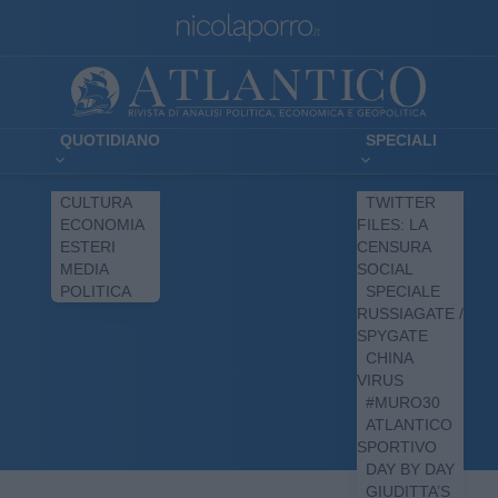
QUOTIDIANO
SPECIALI
CULTURA
TWITTER
ECONOMIA
FILES: LA
ESTERI
CENSURA
MEDIA
SOCIAL
POLITICA
SPECIALE
RUSSIAGATE /
SPYGATE
CHINA
VIRUS
#MURO30
ATLANTICO
SPORTIVO
DAY BY DAY
GIUDITTA’S