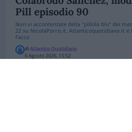
Colabrodo Sanchez, mode
Pill episodio 90
Non vi accontentate della “pillola blu” dei m
22 su NicolaPorro.it, Atlanticoquotidiano.it e
Facco
di
Atlantico Quotidiano
6 Agosto 2026, 15:52