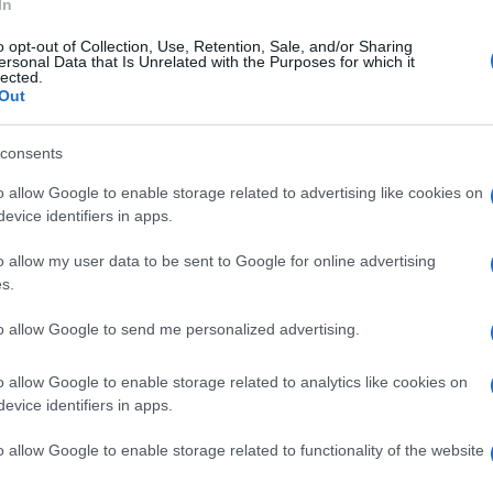
In
o opt-out of Collection, Use, Retention, Sale, and/or Sharing
o al sottoscritto – quando si parla del caso
ersonal Data that Is Unrelated with the Purposes for which it
lected.
vedese che sta spopolando sui
mass media
e
Out
esidenti e potenti vari.
consents
a e ad esso vanno riconosciuti meriti
o allow Google to enable storage related to advertising like cookies on
olato la riflessione sull’ambiente naturale
evice identifiers in apps.
i creati dal progresso scientifico e
o allow my user data to be sent to Google for online advertising
vite nel corso degli ultimi secoli.
s.
to allow Google to send me personalized advertising.
esto può facilmente prendere pieghe
o allow Google to enable storage related to analytics like cookies on
raziocinio, e se le emozioni prevalgono in
evice identifiers in apps.
to se si sposa in pieno, senza un minimo di
secondo cui i mutamenti climatici sono
o allow Google to enable storage related to functionality of the website