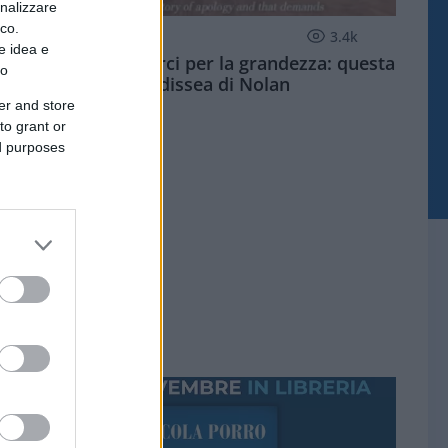
onalizzare
ico.
CULTURA
3.4k
e idea e
Dobbiamo scusarci per la grandezza: questa
to
è l'Odissea di Nolan
er and store
to grant or
ed purposes