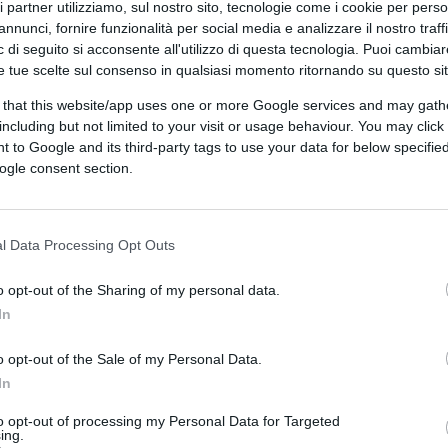
ri partner utilizziamo, sul nostro sito, tecnologie come i cookie per pers
annunci, fornire funzionalità per social media e analizzare il nostro traff
 di seguito si acconsente all'utilizzo di questa tecnologia. Puoi cambiar
e tue scelte sul consenso in qualsiasi momento ritornando su questo si
 that this website/app uses one or more Google services and may gath
including but not limited to your visit or usage behaviour. You may click 
 to Google and its third-party tags to use your data for below specifi
ogle consent section.
l Data Processing Opt Outs
ferite su Google
CLICCA QUI
o opt-out of the Sharing of my personal data.
In
 fenomeni mediatici, e non occorre quindi
di essere oscurata dai fenomeni suddetti. E’
o opt-out of the Sale of my Personal Data.
o spesso ondate emotive che risultano
In
utti resistere alla loro potenza.
to opt-out of processing my Personal Data for Targeted
ing.