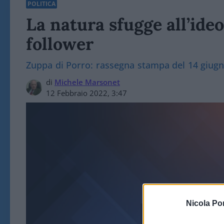
POLITICA
La natura sfugge all’ideo
follower
Zuppa di Porro: rassegna stampa del 14 giug
di
Michele Marsonet
12 Febbraio 2022, 3:47
Nicola Po
POLITICA 