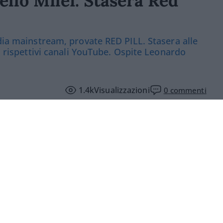
llo Milei. Stasera Red
edia mainstream, provate RED PILL. Stasera alle
 i rispettivi canali YouTube. Ospite Leonardo
1.4k
Visualizzazioni
0
commenti