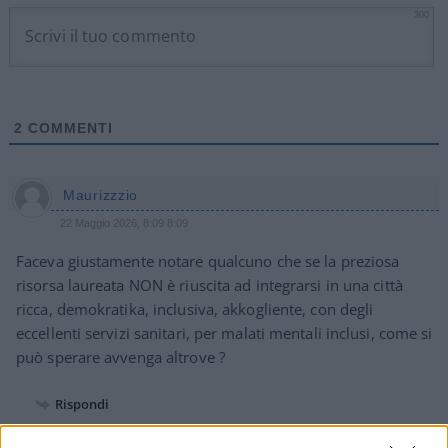
300
2
COMMENTI
Maurizzzio
22 Maggio 2026, 8:09 8:09
Faceva giustamente notare qualcuno che se la preziosa
risorsa laureata NON è riuscita ad integrarsi in una città
ricca, demokratika, inclusiva, akkogliente, con degli
eccellenti servizi sanitari, per malati mentali inclusi, come si
può sperare avvenga altrove ?
Rispondi