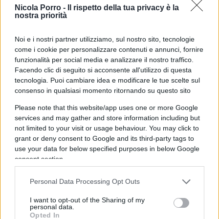
Nicola Porro -
Il rispetto della tua privacy è la
Corbusier
nostra priorità
21 Maggio 2026, 16:17 16:17
Noi e i nostri partner utilizziamo, sul nostro sito, tecnologie
Ancora con questa ridicola sceneggiata! Per forza tutti
come i cookie per personalizzare contenuti e annunci, fornire
pensano a noi come ad un branco di schizzati e
funzionalità per social media e analizzare il nostro traffico.
voltagabbana.
Facendo clic di seguito si acconsente all'utilizzo di questa
La prossima volta l’ombrello americano non si aprirà (grazie
tecnologia. Puoi cambiare idea e modificare le tue scelte sul
meloni) e ci prenderemo le bastonate che andiamo cercando
consenso in qualsiasi momento ritornando su questo sito
da tempo.
Please note that this website/app uses one or more Google
services and may gather and store information including but
Rispondi
not limited to your visit or usage behaviour. You may click to
grant or deny consent to Google and its third-party tags to
use your data for below specified purposes in below Google
consent section.
Personal Data Processing Opt Outs
I want to opt-out of the Sharing of my
personal data.
Opted In