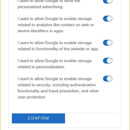
I want to allow Google to send me
personalized advertising.
CULTURA
3.6k
Dobbiamo scusarci per la grandezza: questa è
I want to allow Google to enable storage
l'Odissea di Nolan
related to analytics like cookies on web or
device identifiers in apps.
I want to allow Google to enable storage
related to functionality of the website or app.
I want to allow Google to enable storage
related to personalization.
I want to allow Google to enable storage
related to security, including authentication
functionality and fraud prevention, and other
user protection.
CONFIRM