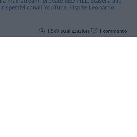
edia mainstream, provate RED PILL. Stasera alle
 i rispettivi canali YouTube. Ospite Leonardo
1.5k
Visualizzazioni
1
commento