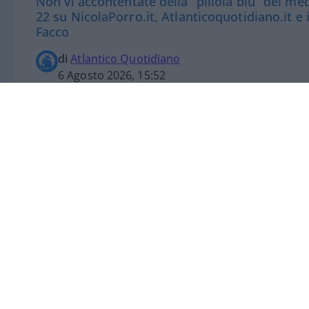
Non vi accontentate della “pillola blu” dei m
22 su NicolaPorro.it, Atlanticoquotidiano.it e
Facco
di
Atlantico Quotidiano
6 Agosto 2026, 15:52