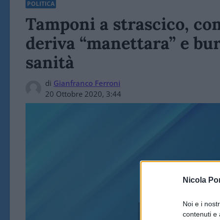
POLITICA
Tamponi a strascico, com
deriva “manettara” e bur
sanità
di
Gianfranco Ferroni
20 Ottobre 2020, 3:44
Nicola Po
Noi e i nost
POLITICA 
contenuti e 