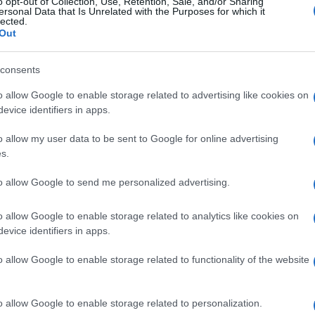
o opt-out of Collection, Use, Retention, Sale, and/or Sharing
ano rintracciare i membri contagiati di una
ersonal Data that Is Unrelated with the Purposes for which it
lected.
stiamo solo assistendo a uno spreco di
Out
 fatto che la Corte dei Conti non ha mai
s
, nonostante le evidenti gestioni
consents
o allow Google to enable storage related to advertising like cookies on
evice identifiers in apps.
o allow my user data to be sent to Google for online advertising
mponi costano, e quando vediamo che si
s.
n fallimento per tutta la classe medica. Ci
to allow Google to send me personalized advertising.
 tale dissipazione dei soldi di tutti noi
un contagiato, con una strategia mirata.
o allow Google to enable storage related to analytics like cookies on
mo come quei magistrati che per trovare
evice identifiers in apps.
rsazioni, telefoniche e ambientali, di
o allow Google to enable storage related to functionality of the website
piamo. Facendo perdere tempo a centinaia di
ndersi dall’accusa, ingiusta, di ‘contagio’
mpone negativo: si parte dal primo esame,
o allow Google to enable storage related to personalization.