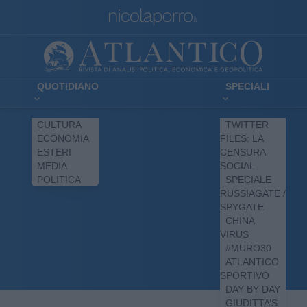
QUOTIDIANO
SPECIALI
CULTURA
TWITTER
ECONOMIA
FILES: LA
ESTERI
CENSURA
MEDIA
SOCIAL
POLITICA
SPECIALE
RUSSIAGATE /
SPYGATE
CHINA
VIRUS
#MURO30
ATLANTICO
SPORTIVO
DAY BY DAY
GIUDITTA’S