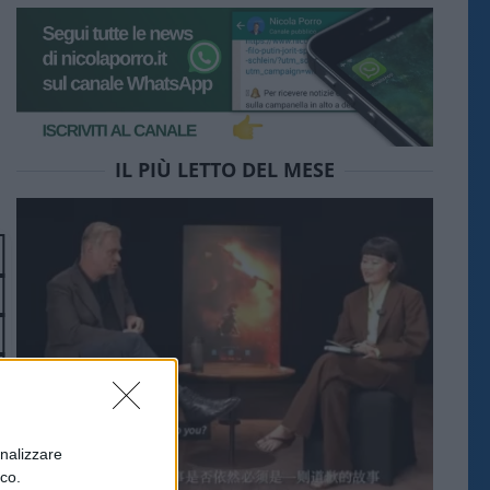
IL PIÙ LETTO DEL MESE
onalizzare
ico.