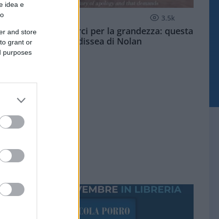
e idea e
to
CULTURA
3.5k
Dobbiamo scusarci per la grandezza: questa
er and store
è l'Odissea di Nolan
to grant or
ed purposes