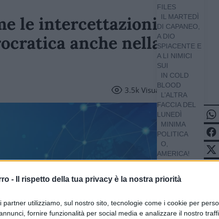
FILES
IL MARTEDÌ
e le intercettazioni:
DI CAPANEO,
ocratica anche nella
A DIO
SPIACENTE E
A LI NIMICI
SUI
IN COLD
BLOOD
3.5k
Visualizzazioni
L’ALTRA
FACCIA DEL
LUNEDÌ
MINIMA
POLITICA
O,
AMERICA!
POLITICS
APP
rro -
Il rispetto della tua privacy è la nostra priorità
THATCHER
SOVRANISTA
ri partner utilizziamo, sul nostro sito, tecnologie come i cookie per pers
/ QUOTIDIANO
annunci, fornire funzionalità per social media e analizzare il nostro traff