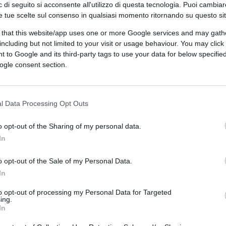
 di seguito si acconsente all'utilizzo di questa tecnologia. Puoi cambiar
e tue scelte sul consenso in qualsiasi momento ritornando su questo si
 that this website/app uses one or more Google services and may gath
including but not limited to your visit or usage behaviour. You may click 
 to Google and its third-party tags to use your data for below specifi
ogle consent section.
l Data Processing Opt Outs
o opt-out of the Sharing of my personal data.
In
CLICCA QUI
o opt-out of the Sale of my Personal Data.
i magistrati che per trovare un reato fanno
In
è uno dei numerosi medici contrari alle
a che chiede di rimanere nell’anonimato
to opt-out of processing my Personal Data for Targeted
ing.
sto che chi comanda la sanità non la pensa
In
l luminare ha apprezzato l’utilizzo nella