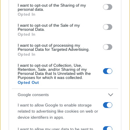
Teheran nei confronti delle strutture militari nella
I want to opt-out of the Sharing of my
regione.
personal data.
Opted In
Conseguenze e misure adottate
I want to opt-out of the Sale of my
Personal Data.
Opted In
La missione italiana a Kuwait, denominata
I want to opt-out of processing my
“Operazione Prima Parthica,” coinvolge circa 400
Personal Data for Targeted Advertising.
Opted In
militari ed è parte della coalizione internazionale
contro l’Isis. Nonostante il danneggiamento
I want to opt-out of Collection, Use,
Retention, Sale, and/or Sharing of my
subito, il Ministro Tajani ha confermato che le
Personal Data that Is Unrelated with the
Purposes for which it was collected.
missioni militari continueranno, mantenendo gli
Opted Out
impegni presi a livello internazionale. Altri attacchi
nella regione sono stati respinti dalle difese locali.
Google consents
In Kuwait, il Ministero della Difesa ha confermato
I want to allow Google to enable storage
di aver abbattuto otto droni ostili nelle ultime 24
related to advertising like cookies on web or
device identifiers in apps.
ore, mentre altri sei hanno causato danni
materiali e lieve ferimento di militari kuwaitiani.
I want to allow my user data to be sent to