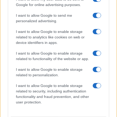
Google for online advertising purposes.
Un contesto di tensioni sempre
I want to allow Google to send me
più forti
personalized advertising.
I want to allow Google to enable storage
related to analytics like cookies on web or
Il conflitto in Medio Oriente si intensifica, con
device identifiers in apps.
numerosi attacchi registrati in questi giorni. Gli
I want to allow Google to enable storage
Stati Uniti e Israele continuano a colpire
related to functionality of the website or app.
infrastrutture militari iraniane, mentre l’Iran
risponde con droni e missili verso basi militari e
I want to allow Google to enable storage
infrastrutture dei Paesi del Golfo. La situazione
related to personalization.
resta delicata, coinvolgendo anche organizzazioni
I want to allow Google to enable storage
internazionali e missioni navali volte a garantire la
related to security, including authentication
sicurezza delle rotte commerciali, come quella
functionality and fraud prevention, and other
user protection.
nello Stretto di Hormuz, fondamentale per il
traffico di petrolio mondiale.