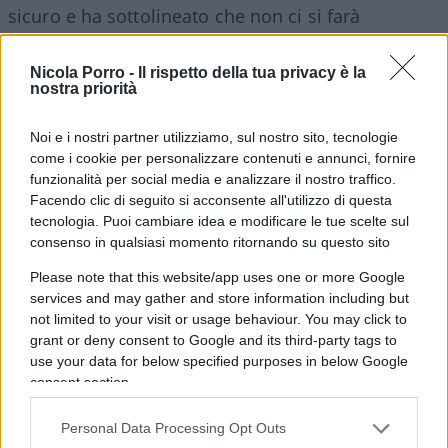
sicuro e ha sottolineato che non ci si farà
intimidire da simili attacchi.
Nicola Porro -
Il rispetto della tua privacy è la
nostra priorità
La base nel contesto della guerra
in Medio Oriente
Noi e i nostri partner utilizziamo, sul nostro sito, tecnologie
come i cookie per personalizzare contenuti e annunci, fornire
funzionalità per social media e analizzare il nostro traffico.
Facendo clic di seguito si acconsente all'utilizzo di questa
Ali Al Salem si trova in un’area strategica, al centro
tecnologia. Puoi cambiare idea e modificare le tue scelte sul
delle tensioni legate al conflitto tra Iran, Stati Uniti
consenso in qualsiasi momento ritornando su questo sito
e Israele. La base è stata colpita più volte negli
Please note that this website/app uses one or more Google
ultimi giorni, in seguito alla risposta dell’Iran agli
services and may gather and store information including but
attacchi condotti da Stati Uniti e Israele contro
not limited to your visit or usage behaviour. You may click to
grant or deny consent to Google and its third-party tags to
obiettivi iraniani. Dopo gli attacchi, il personale
use your data for below specified purposes in below Google
italiano ha trovato rifugio nei bunker presenti
consent section.
nella base. Il drone iraniano fa parte della più
ampia strategia di ritorsioni messe in atto da
Personal Data Processing Opt Outs