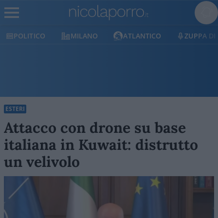
POLITICO
MILANO
ATLANTICO
ZUPPA DI
ESTERI
Attacco con drone su base
italiana in Kuwait: distrutto
un velivolo