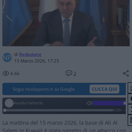
di
Redazione
15 Marzo 2026, 17:25
6.6k
2
Segui nicolaporro.it su Google
CLICCA QUI
Ascolta l'articolo
0:00
/
--:--
La mattina del 15 marzo 2026, la base di Ali Al
Salem in Kuwait è stata oggetto di un attacco con