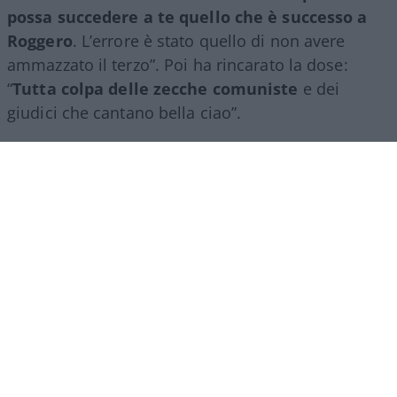
possa succedere a te quello che è successo a
Roggero
. L’errore è stato quello di non avere
ammazzato il terzo”. Poi ha rincarato la dose:
“
Tutta colpa delle zecche comuniste
e dei
giudici che cantano bella ciao”.