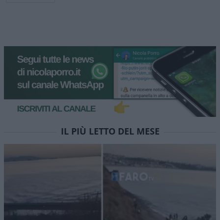
L’inquietante tesi sul “patto”
per le restrizioni Covid: ehi
Conte, parla per te
Un passaggio del soliloquio di Giuseppi in
Commissione Covid dice tutto
di
Max Del Papa
1.3k
0
7 Agosto 2026, 12:32