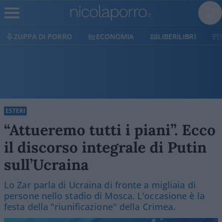
ECONOMIA
LIBERILIBRI
SHOP
SOSTIENICI
ESTERI
“Attueremo tutti i piani”. Ecco
il discorso integrale di Putin
sull’Ucraina
Lo Zar parla di Ucraina di fronte a migliaia di
persone nello stadio di Mosca. L'occasione è la
festa della "riunificazione" della Crimea.