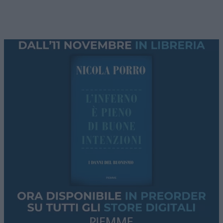
preoccupato solo di scamparsela con eloquio da
azzeccagarbugli d’altri temp
i. Impostato e
impastato, a momenti non pareva neanche lucido
in quel recitare istrionico. Tristezza per lui, ma
anche per quel rappresentare uno stato della
politica negativa che è tragico e che non è solo di
questo avvocato foggiano allevato in un
laboratorio col guadagno di funzione – nessuno ci
toglie dalla testa che fosse tutto preparato, la
costruzione, rimasta misteriosa, di un movimento-
setta affidato a un comico in disarmo e un
informatico con la missione di destabilizzare un
Paese alla vigilia di una crisi sanitaria globale,
quindi la fase stabilizzatrice, repressiva, affidata a
un parvenu. Conte ha svolto il suo compito, che
era quello dell’esecutore: di ordini interni, dal
Colle, e lontani, cinesi.
Ha guidato due governi