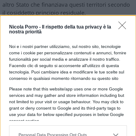
altro Stato che finanziava questi territori secondo
il cosiddetto principio residuale.
Nicola Porro -
Il rispetto della tua privacy è la
nostra priorità
Ma non è solo questo. Il fatto è che sappiamo
Noi e i nostri partner utilizziamo, sul nostro sito, tecnologie
cosa dobbiamo fare dopo, come dobbiamo farlo
come i cookie per personalizzare contenuti e annunci, fornire
dopo e contro chi: sicuramente
attueremo tutti i
funzionalità per social media e analizzare il nostro traffico.
piani
che abbiamo delineato.
Facendo clic di seguito si acconsente all'utilizzo di questa
tecnologia. Puoi cambiare idea e modificare le tue scelte sul
consenso in qualsiasi momento ritornando su questo sito
Ma non sono solo queste decisioni. Il fatto è che
Please note that this website/app uses one or more Google
la Crimea e Sebastopoli hanno fatto la cosa giusta
services and may gather and store information including but
quando hanno messo una dura barriera sulla
not limited to your visit or usage behaviour. You may click to
strada dei
neonazisti e dei nazionalisti
grant or deny consent to Google and its third-party tags to
estremisti
. Perché quello che è successo nel
use your data for below specified purposes in below Google
consent section.
Donbass ( sta ancora accadendo) ne è la migliore
conferma.
Personal Data Processing Opt Outs