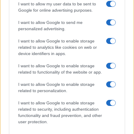
vengono in mente parole della Sacra Scrittura:
I want to allow my user data to be sent to
non c’è amore più grande, che dare vita per i
Google for online advertising purposes.
propri amici. E vediamo come i nostri ragazzi
I want to allow Google to send me
agiscono e
combattono eroicamente
durante
personalized advertising.
questa operazione.
I want to allow Google to enable storage
related to analytics like cookies on web or
device identifiers in apps.
Queste parole provengono dalle Sacre Scritture
I want to allow Google to enable storage
del cristianesimo, da ciò che è caro a coloro che
related to functionality of the website or app.
professano questa religione. Ma la linea di fondo
I want to allow Google to enable storage
è che
questo è un valore universale per tutti i
related to personalization.
popoli
e i rappresentanti di tutte le fedi in Russia,
e in particolare per il nostro popolo,
I want to allow Google to enable storage
principalmente per il nostro popolo. E la migliore
related to security, including authentication
functionality and fraud prevention, and other
conferma di ciò è come combattono, come si
user protection.
comportano i nostri ragazzi durante questa