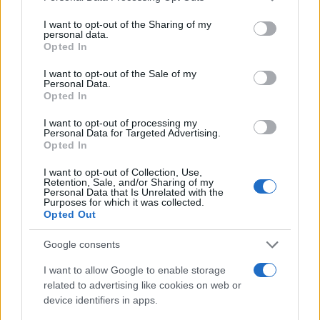
I want to opt-out of the Sharing of my
personal data.
Opted In
Anche
le persone che vivevano e vivono nel
Donbas non erano d’accordo con questo colpo
I want to opt-out of the Sale of my
Personal Data.
di stato
(quello del 2014,
ndr
). Contro di loro
Opted In
furono immediatamente organizzate operazioni
I want to opt-out of processing my
militari punitive, e non solo una, furono soggette
Personal Data for Targeted Advertising.
Opted In
a bombardamenti sistematici con cannoni e
attacchi aerei: tutto ciò che viene chiamato
I want to opt-out of Collection, Use,
Retention, Sale, and/or Sharing of my
“genocidio”.
Personal Data that Is Unrelated with the
Purposes for which it was collected.
Opted Out
È salvare le persone da questa sofferenza, da
Google consents
questo genocidio: questo è il motivo principale, il
motivo e l’obiettivo dell’
operazione militare
che
I want to allow Google to enable storage
related to advertising like cookies on web or
abbiamo lanciato nel Donbass e in Ucraina,
device identifiers in apps.
questo è esattamente l’obiettivo. E qui, si sa, mi