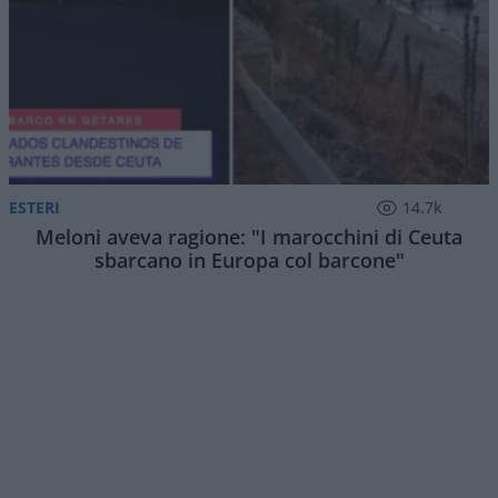
Tanto fuggì che lo presero. E lui che fingeva di
smaniare, di non veder l’ora di lasciarsi prendere.
Ma l’uomo è così, inutile aspettarsi altro.
Sbaglieremo noi, io se preferite, ma
l’audizione di
Conte
dopo mesi di finte e controfinte
, di balletti
inverecondi metteva una gran tristezza, almeno a
me: era la performance di un politico fuori dalla
politica, uno senza senso dello Stato, un vanitoso