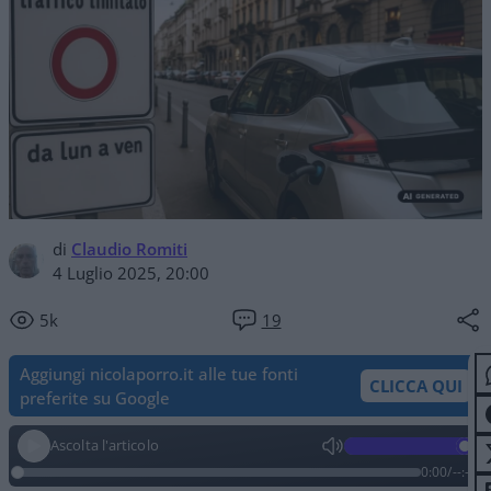
di
Claudio Romiti
4 Luglio 2025, 20:00
5k
19
Aggiungi nicolaporro.it alle tue fonti
CLICCA QUI
preferite su Google
Ascolta l'articolo
0:00
/
--:--