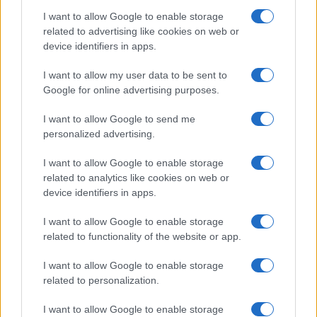
I want to allow Google to enable storage
related to advertising like cookies on web or
In Polonia, ad esempio, i mezzi elettrici sono
device identifiers in apps.
riconoscibili con una targa con un fondo verde,
I want to allow my user data to be sent to
così da poter essere distinti anche attraverso una
Google for online advertising purposes.
qualunque telecamera posta ai varchi delle tante
ztl d’Italia, alias moderne Forche caudine. A
I want to allow Google to send me
personalized advertising.
questo proposito, mi chiedo come facciano i
numerosi agenti di commercio che operano nel
I want to allow Google to enable storage
Paese, soprattutto quelli che trattano aree molto
related to analytics like cookies on web or
device identifiers in apps.
vaste, a
gestire questa sorta di manicomio di
permessi comunali
. Tant’è che, come riportato
I want to allow Google to enable storage
dall’Ansa alcune settimane addietro, in Piemonte
related to functionality of the website or app.
la Lega ha presentato una proposta di legge
I want to allow Google to enable storage
regionale per la concessione agli agenti di
related to personalization.
commercio di un pass ztl unico per tutta la
regione. Ed a quanto si sa, sembra che il
I want to allow Google to enable storage