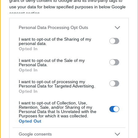
grant or deny consent to Google and its third-party tags to
use your data for below specified purposes in below Google
E già, nell’era dell’informatica in cui per fare cassa
consent section.
la mano pubblica utilizza a piene mani il sistema
Personal Data Processing Opt Outs
dei controlli incrociati, il comune di Roma non
potrebbe connettersi con il Pra (Pubblico registro
I want to opt-out of the Sharing of my
personal data.
automobilistico) e creare un meccanismo di
Opted In
controllo automatico? Troppa grazia Sant’Antonio!
I want to opt-out of the Sale of my
Ora,
non tutti i comuni adottano questa
Personal Data.
ulteriore passaggio burocratico
, che
Opted In
rappresenta una vera e propria tagliola, anche ai
I want to opt-out of processing my
Personal Data for Targeted Advertising.
danni di chi proviene da altri luoghi italiani ed
Opted In
esteri, laddove, come per l’appunto avviene anche
I want to opt-out of Collection, Use,
in alcuni nostri comuni, non viene richiesta alcuna
Retention, Sale, and/or Sharing of my
formalità ai mezzi elettrici, avendo adottato un
Personal Data that Is Unrelated with the
Purposes for which it was collected.
sistema che, sulla base della targa, riconosce
Opted Out
automaticamente la tipologia dei veicoli.
Google consents