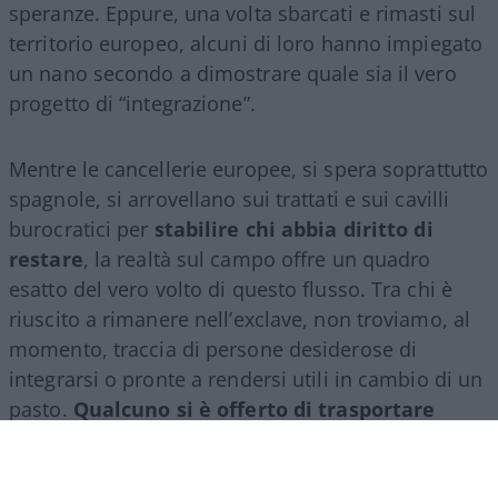
speranze. Eppure, una volta sbarcati e rimasti sul
territorio europeo, alcuni di loro hanno impiegato
un nano secondo a dimostrare quale sia il vero
progetto di “integrazione”.
Mentre le cancellerie europee, si spera soprattutto
spagnole, si arrovellano sui trattati e sui cavilli
burocratici per
stabilire chi abbia diritto di
restare
, la realtà sul campo offre un quadro
esatto del vero volto di questo flusso. Tra chi è
riuscito a rimanere nell’exclave, non troviamo, al
momento, traccia di persone desiderose di
integrarsi o pronte a rendersi utili in cambio di un
pasto.
Qualcuno si è offerto di trasportare
cassette al mercato
o di fare un qualche lavoro
per sopravvivere dignitosamente in attesa di una