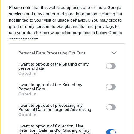
Please note that this website/app uses one or more Google
services and may gather and store information including but
not limited to your visit or usage behaviour. You may click to
ECONOMIA
grant or deny consent to Google and its third-party tags to
use your data for below specified purposes in below Google
consent section.
Personal Data Processing Opt Outs
I want to opt-out of the Sharing of my
Antropocene. Quale futuro per il
personal data.
Opted In
“Pallido punto blu”
I want to opt-out of the Sale of my
Personal Data.
di
Vittoria Valentino
Opted In
3.6k
14 Febbraio 2021, 12:56
I want to opt-out of processing my
Personal Data for Targeted Advertising.
Opted In
I want to opt-out of Collection, Use,
IL PIÙ LETTO DEL MESE
Retention, Sale, and/or Sharing of my