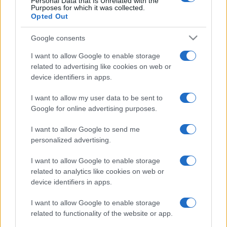
Personal Data that Is Unrelated with the
Purposes for which it was collected.
Opted Out
Google consents
I want to allow Google to enable storage
related to advertising like cookies on web or
device identifiers in apps.
I want to allow my user data to be sent to
Google for online advertising purposes.
I want to allow Google to send me
personalized advertising.
I want to allow Google to enable storage
related to analytics like cookies on web or
ECONOMIA
12.4k
device identifiers in apps.
Condominio: così si gestiscono le infiltrazioni da
lastrico solare
I want to allow Google to enable storage
related to functionality of the website or app.