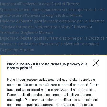
Laureata all’ Università degli Studi di Firenze.
Specializzazione all’insegnamento scuola superiore di I e II
grado presso l’Università degli Studi di Milano.
Diploma di Master post lauream discipline per la Didattica
“Storia e forme della letteratura italiana” Università
Telematica Gugliemo Marconi
Diploma di Master post lauream discipline per la Didattica ”
Scienze e storia della letteratura” Università Telematica
Guglielmo Marconi
Corso di Formazione post lauream “La formazione della
dirigenza scolastica. Aspetti giuridici, formativi ed
Nicola Porro -
Il rispetto della tua privacy è la
organizzativi” Università degli Studi di Firenze
nostra priorità
Durante la carriera scolastica ricopre l’incarico di membro
del...
Noi e i nostri partner utilizziamo, sul nostro sito, tecnologie
come i cookie per personalizzare contenuti e annunci, fornire
Leggi tutto
funzionalità per social media e analizzare il nostro traffico.
Facendo clic di seguito si acconsente all'utilizzo di questa
tecnologia. Puoi cambiare idea e modificare le tue scelte sul
consenso in qualsiasi momento ritornando su questo sito