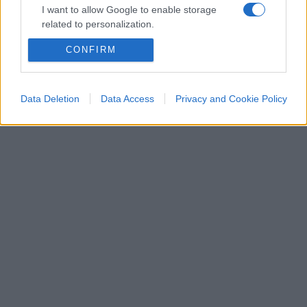
I want to allow Google to enable storage
related to personalization.
CONFIRM
I want to allow Google to enable storage
related to security, including authentication
functionality and fraud prevention, and other
user protection.
Data Deletion
Data Access
Privacy and Cookie Policy