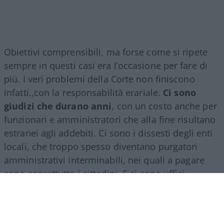
Obiettivi comprensibili, ma forse come si ripete
sempre in questi casi era l’occasione per fare di
più. I veri problemi della Corte non finiscono
infatti.,con la responsabilità erariale.
Ci sono
giudizi che durano anni
, con un costo anche per
funzionari e amministratori che alla fine risultano
estranei agli addebiti. Ci sono i dissesti degli enti
locali, che troppo spesso diventano purgatori
amministrativi interminabili, nei quali a pagare
sono soprattutto i cittadini. E ci sono uffici
territoriali con carichi di lavoro molto diversi, che
avrebbero bisogno di una razionalizzazione senza
perdere quel rapporto con le autonomie che