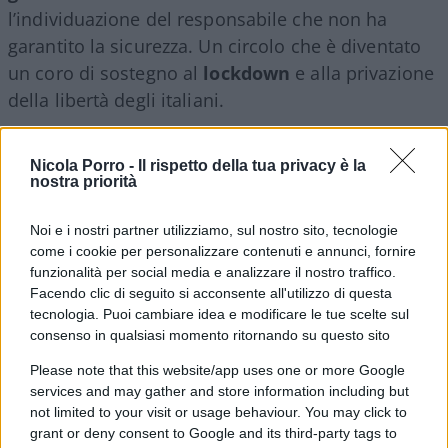
l’individuazione del responsabile che non ha
garantito la sicurezza. Un circolo che è diventato
un coro di sostegno al
lockdown
e alla privazione
della libertà degli italiani.
Il video-racconto di Giancristiano Desiderio.
Nicola Porro -
Il rispetto della tua privacy è la
nostra priorità
#CORONAVIRUS
#LIBERTÀ
#LOCKDOWN
Noi e i nostri partner utilizziamo, sul nostro sito, tecnologie
#QUARANTENA
come i cookie per personalizzare contenuti e annunci, fornire
funzionalità per social media e analizzare il nostro traffico.
Facendo clic di seguito si acconsente all'utilizzo di questa
43
tecnologia. Puoi cambiare idea e modificare le tue scelte sul
consenso in qualsiasi momento ritornando su questo sito
Leggi i commenti
Please note that this website/app uses one or more Google
services and may gather and store information including but
SEDUTE SATIRICHE
not limited to your visit or usage behaviour. You may click to
Vignetta del 07/08/2026
grant or deny consent to Google and its third-party tags to