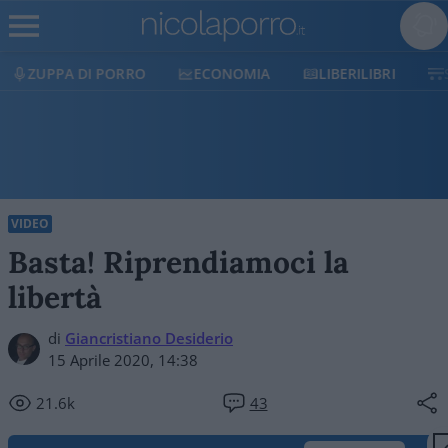
ECONOMIA
LIBERILIBRI
SHOP
SOSTIENI
VIDEO
Basta! Riprendiamoci la
libertà
di
Giancristiano Desiderio
15 Aprile 2020, 14:38
21.6k
43