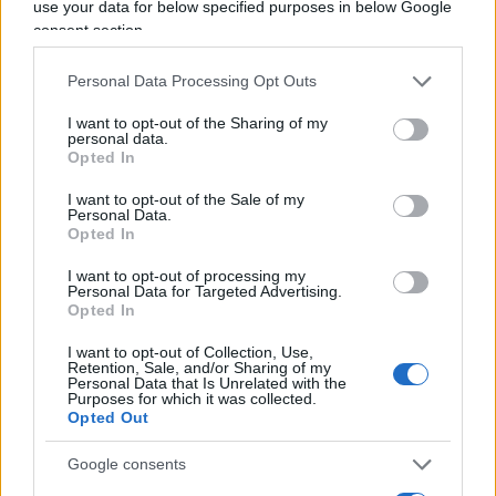
use your data for below specified purposes in below Google
consent section.
Personal Data Processing Opt Outs
Vai all'archivio delle vignette
I want to opt-out of the Sharing of my
personal data.
Opted In
I want to opt-out of the Sale of my
Personal Data.
Opted In
Corte dei conti, la riforma a
I want to opt-out of processing my
metà: si poteva fare di più
Personal Data for Targeted Advertising.
Opted In
Chi firma non deve avere paura, chi paga le tasse
I want to opt-out of Collection, Use,
Retention, Sale, and/or Sharing of my
nemmeno. La magistratura contabile non deve
Personal Data that Is Unrelated with the
solo punire, ma aiutare la buona
Purposes for which it was collected.
amministrazione
Opted Out
di
Luigi Bisignani
Google consents
1.4k
0
8 Agosto 2026, 19:00