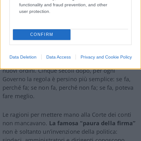
functionality and fraud prevention, and other
user protection.
CONFIRM
Machiavelli,
davanti alla recente riforma della
Corte dei conti, avrebbe probabilmente ricordato
Data Deletion
Data Access
Privacy and Cookie Policy
che nulla è «più difficile a trattare» che introdurre
nuovi ordini. Cinque secoli dopo, per ogni
Governo la regola è persino più semplice: se fa,
perché fa; se non fa, perché non fa; se fa, poteva
fare meglio.
Le ragioni per mettere mano alla Corte dei conti
non mancavano.
La famosa “paura della firma”
non è soltanto un’invenzione della politica:
sindaci, amministratori e dirigenti conoscono