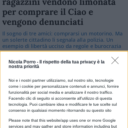
ragazzini vendono limonata
per comprare il Ciao e
vengono denunciati
Il sogno di tre amici: comprarsi un motorino. Ma
un solerte cittadino li segnala alla polizia. Un
esempio di libertà ucciso da regole e burocrazia
di
Alessandro Bonelli
3.8k
31
Nicola Porro -
Il rispetto della tua privacy è la
7 Agosto 2026, 9:30
nostra priorità
Noi e i nostri partner utilizziamo, sul nostro sito, tecnologie
come i cookie per personalizzare contenuti e annunci, fornire
funzionalità per social media e analizzare il nostro traffico.
Facendo clic di seguito si acconsente all'utilizzo di questa
tecnologia. Puoi cambiare idea e modificare le tue scelte sul
consenso in qualsiasi momento ritornando su questo sito
Please note that this website/app uses one or more Google
services and may gather and store information including but