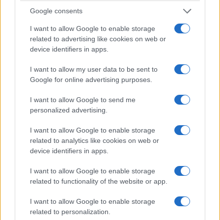
qualcosa di semplice ma, visti i tempi,
Google consents
rivoluzionario. Invece di passare le vacanze
scrollando su Instagram hanno
costruito un
I want to allow Google to enable storage
related to advertising like cookies on web or
banchetto nel cortile di casa
vicino alla piazza
device identifiers in apps.
del paese e hanno messo in vendita
limonata
fresca,
caffè, acqua e pasticcini. Lo scopo?
I want to allow my user data to be sent to
Google for online advertising purposes.
Mettere da parte qualche soldo e comprarsi un
vecchio
Piaggio Ciao
, il motorino che ha fatto
I want to allow Google to send me
sognare generazioni intere e che è praticamente
personalized advertising.
sconosciuto alla maggior parte dei loro coetanei.
I want to allow Google to enable storage
related to analytics like cookies on web or
I ragazzi si svegliavano anche alle cinque del
device identifiers in apps.
mattino per preparare tutto e per guadagnare
I want to allow Google to enable storage
qualche soldino anziché mettere il broncio ai
related to functionality of the website or app.
genitori nel tentativo di farsi dare da loro
I want to allow Google to enable storage
l’ammontare per l’acquisto del Ciao. E stava anche
related to personalization.
funzionando:
in pochi giorni avevano raccolto