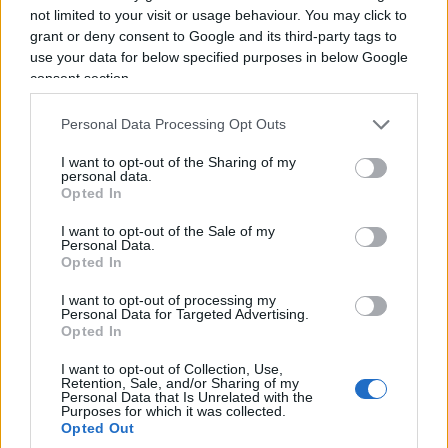
not limited to your visit or usage behaviour. You may click to
grant or deny consent to Google and its third-party tags to
use your data for below specified purposes in below Google
consent section.
Personal Data Processing Opt Outs
I want to opt-out of the Sharing of my
personal data.
Opted In
I want to opt-out of the Sale of my
Personal Data.
Opted In
I want to opt-out of processing my
Personal Data for Targeted Advertising.
Opted In
A Pradamano, piccola città alle porte di Udine, tre
I want to opt-out of Collection, Use,
Retention, Sale, and/or Sharing of my
amici di 13 e 14 anni (ancora senza smartphone,
Personal Data that Is Unrelated with the
Purposes for which it was collected.
complimenti sinceri ai genitori) hanno fatto
Opted Out