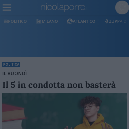
POLITICO
MILANO
ATLANTICO
ZUPPA DI
POLITICA
IL BUONDÌ
Il 5 in condotta non basterà