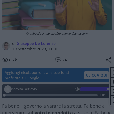
© aaboikis e max-kegfire tramite Canva.com
di
Giuseppe De Lorenzo
19 Settembre 2023, 11:00
6.7k
24
Aggiungi nicolaporro.it alle tue fonti
CLICCA QUI
preferite su Google
Ascolta l'articolo
0:00
/
--:--
Fa bene il governo a varare la stretta. Fa bene a
intervenire sul
voto
in
condotta
a scuola. Fa bene