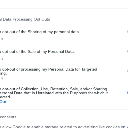
’onore
. “Vi dicono così e così delle tasse, del
l Data Processing Opt Outs
dicono lor Signori, che conoscono tanti bei
cio, non si fa fregare…”. Questo stile, un
o opt-out of the Sharing of my personal data.
lie due piccioni con una fava: solletica
In
e, si pone al servizio di una ben precisa area
o opt-out of the Sale of my Personal Data.
te quando le stesse maschere compaiono a
In
icisti e intellettuali impegnati a
 dei reazionari per la cultura e il tersitismo
to opt-out of processing my Personal Data for Targeted
ing.
bienti giornalistici. In tal modo, se uno di
In
a” è la
vox populi
, se dice “cose di destra”
o opt-out of Collection, Use, Retention, Sale, and/or Sharing
ncia arretrata e controriformistica, che la
ersonal Data that Is Unrelated with the Purposes for which it
lected.
uto bonificare con una autentica ‘riforma
Out
consents
 gioco politico. Anche in altri paesi i Jacques
o allow Google to enable storage related to advertising like cookies on