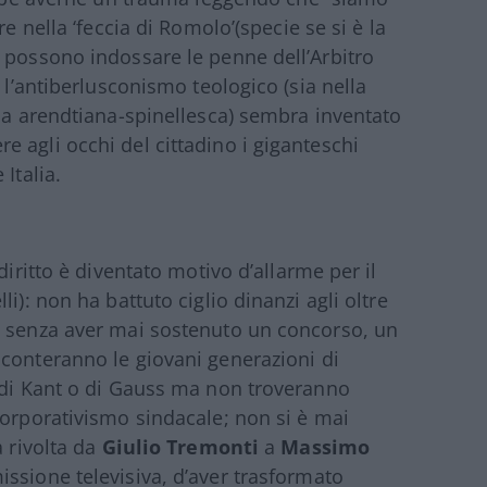
e nella ‘feccia di Romolo’(specie se si è la
 possono indossare le penne dell’Arbitro
 l’antiberlusconismo teologico (sia nella
lla arendtiana-spinellesca) sembra inventato
 agli occhi del cittadino i giganteschi
Italia.
diritto è diventato motivo d’allarme per il
i): non ha battuto ciglio dinanzi agli oltre
i senza aver mai sostenuto un concorso, un
conteranno le giovani generazioni di
o di Kant o di Gauss ma non troveranno
corporativismo sindacale; non si è mai
a rivolta da
Giulio Tremonti
a
Massimo
issione televisiva, d’aver trasformato