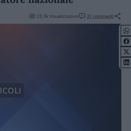
23.3k
Visualizzazioni
31
commenti
ICOLI