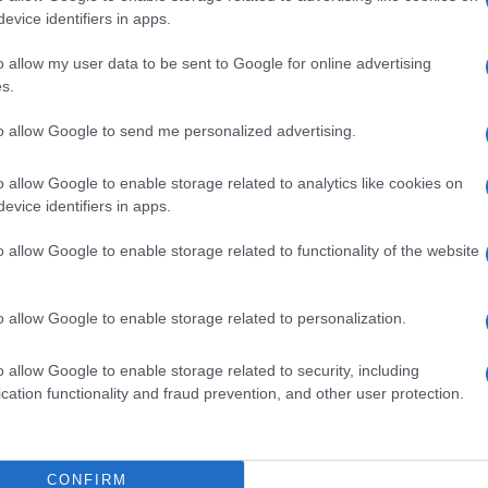
la giacchetta in questa o in quella
evice identifiers in apps.
lla strada. Da noi, però, il populismo
o allow my user data to be sent to Google for online advertising
va e mistificante che non ha eguali in altre
s.
n una strategia occulta intesa a velare i
to allow Google to send me personalized advertising.
a vita nazionale da mezzo secolo a questa
grilli parlanti sprofonda ogni velleità di
o allow Google to enable storage related to analytics like cookies on
quali siano le reali poste in gioco del
evice identifiers in apps.
 cosa si celi nella lotta, spesso esasperata,
o allow Google to enable storage related to functionality of the website
o allow Google to enable storage related to personalization.
r così dire, il momento plebeo. Il momento
o allow Google to enable storage related to security, including
ara Spinelli
, una sorta di Hannah Arendt in
cation functionality and fraud prevention, and other user protection.
endo la penna nel calamaio dell’Imperativo
profetico ardore le dettava su
La Stampa
del
roposito della “malattia italiana”. “È un male
CONFIRM