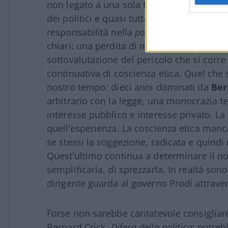
non legato a una sola forza – |…| ma è un
dei politici e quasi tutta la classe dirige
responsabilità nella
polis
: attori economici
chiari: una perdita di memoria che sconf
sottovalutazione del pericolo che si corr
continuativa di coscienza etica. Quel che 
nostro tempo: dieci anni dominati da
Ber
arbitrario con la legge, una monocrazia te
interesse pubblico e interesse privato. La 
quell’esperienza. La coscienza etica manc
se stessi la soggezione, radicata e quindi 
Quest’ultimo continua a determinare il nos
semplificarla, di sprezzarla. In realtà so
dirigente guarda al governo Prodi attraverso
Forse non sarebbe caritatevole consigliare 
Bernard Crick,
Difesa della politica
: potre