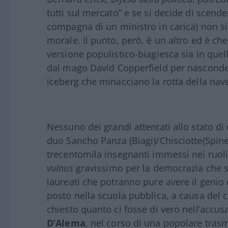
tutti sul mercato” e se si decide di scender
compagna di un ministro in carica) non si
morale. Il punto, però, è un altro ed è che
versione populistico-biagiesca sia in que
dal mago David Copperfield per nascondere
iceberg che minacciano la rotta della nave 
Nessuno dei grandi attentati allo stato di 
duo Sancho Panza (Biagi)/Chisciotte(Spinell
trecentomila insegnanti immessi nei ruol
vulnus
gravissimo per la democrazia che s
laureati che potranno pure avere il geni
posto nella scuola pubblica, a causa del 
chiesto quanto ci fosse di vero nell’accus
D’Alema
, nel corso di una popolare trasm