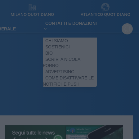
MILANO QUOTIDIANO
ATLANTICO QUOTIDIANO
CONTATTI E DONAZIONI
IBERALE
CHI SIAMO
SOSTIENICI
BIO
SCRIVI A NICOLA
PORRO
ADVERTISING
COME DISATTIVARE LE
NOTIFICHE PUSH