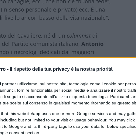
o canaglie, ecc., che non c’è “buona fede”,
(in senso personale e privato) ecc. È una
i livello ancor basso della vita nazionale”.
to del Cavaliere, né di un
columnist
di
 del Partito comunista italiano,
Antonio
ndo i necrologi dedicati dai maggiori
agi
. Un grande diseducatore nazionale
to per una facile popolarità l’ethos
rro -
Il rispetto della tua privacy è la nostra priorità
uso preferisce la schiettezza d’accenti e non
lla vita nazionale solo perché, in tal modo,
ri partner utilizziamo, sul nostro sito, tecnologie come i cookie per pers
annunci, fornire funzionalità per social media e analizzare il nostro traff
ilini del Palazzo.
Biagi
, come
Giorgio
 di seguito si acconsente all'utilizzo di questa tecnologia. Puoi cambiar
 il maestro di quella retorica antiretorica,
e tue scelte sul consenso in qualsiasi momento ritornando su questo si
nell’appellarsi al buon senso della “provincia
 that this website/app uses one or more Google services and may gath
tici e programmi che, piacciano o no,
including but not limited to your visit or usage behaviour. You may click 
a.
 to Google and its third-party tags to use your data for below specifi
ogle consent section.