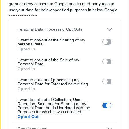
grant or deny consent to Google and its third-party tags to
Come si può leggere anche negli Stati Uniti ci
use your data for below specified purposes in below Google
consent section.
sono ora aumenti medi dei salari intorno al 5 o
6% e sono questi anzi il motivo per cui la
Federal
Personal Data Processing Opt Outs
Reserve
aumenta i tassi di interesse. Anche
Lagarde
alla
Bce
cita gli aumenti medi dei salari
I want to opt-out of the Sharing of my
personal data.
in eurozona di cui sopra come motivo per
Opted In
aumentare i tassi.
I want to opt-out of the Sale of my
Personal Data.
Opted In
Non pensiamo ci sia bisogno invece di allegare
grafici e tabelle per mostrare che invece in Italia
I want to opt-out of processing my
Personal Data for Targeted Advertising.
non ci sono aumenti medi contrattuali di
Opted In
stipendio del 5%. Come si sa, negli ultimi venti
I want to opt-out of Collection, Use,
anni lo stipendio medio in Italia è leggermente
Retention, Sale, and/or Sharing of my
Personal Data that Is Unrelated with the
calato, mentre in tutto il resto del mondo è
Purposes for which it was collected.
Opted Out
aumentato (in Francia ad es +30%).
Google consents