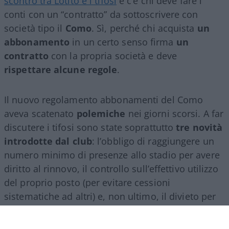
scontro tra Lotito e i tifosi
e c’è chi deve fare i
conti con un “contratto” da sottoscrivere con
società tipo il
Como
. Sì, perché chi acquista
un
abbonamento
in un certo senso firma
un
contratto
con la propria società e deve
rispettare alcune regole
.
Il nuovo regolamento abbonamenti del Como
aveva scatenato
polemiche
nei giorni scorsi. A far
discutere i tifosi sono state soprattutto
tre novità
introdotte dal club
: l’obbligo di raggiungere un
numero minimo di presenze allo stadio per avere
diritto al rinnovo, il controllo sull’effettivo utilizzo
del proprio posto (per evitare cessioni
sistematiche ad altri) e, non ultimo, il divieto per
gli abbonati di indossare i colori della squadra
avversaria. Regole percepite da molti come troppo