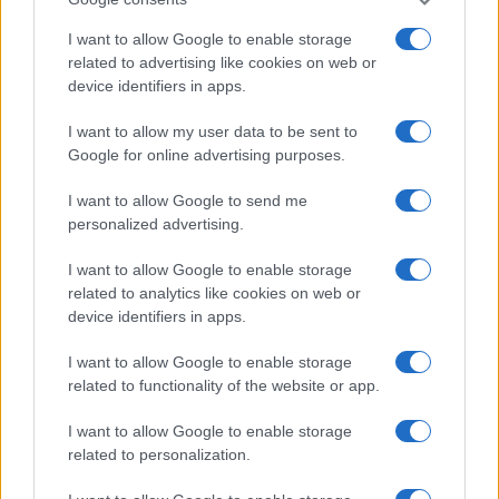
I want to allow Google to enable storage
Come si può leggere però qui su
Bloomberg
ci
related to advertising like cookies on web or
device identifiers in apps.
sono “lodevoli” eccezioni. Ai managers di
Unicredit il compenso medio è aumentato del
I want to allow my user data to be sent to
12% l’anno scorso e quest’anno aumenterà del
Google for online advertising purposes.
20%. Alla luce del fatto che, remunerando zero i
I want to allow Google to send me
depositi, che negli ultimi anni sono aumentati di
personalized advertising.
circa 250 miliardi e beneficiando del rialzo dei
tassi Unicredit sta guadagnando circa 6 miliardi
I want to allow Google to enable storage
related to analytics like cookies on web or
l’anno. Chiusa parentesi.
device identifiers in apps.
I want to allow Google to enable storage
Di conseguenza, se in Italia l’aumento
related to functionality of the website or app.
dell’inflazione è il maggiore dei paesi industriali e
però, a differenza degli altri,
non abbiamo
I want to allow Google to enable storage
related to personalization.
aumenti medi degli stipendi
che in qualche
modo la compensano, i margini delle aziende in