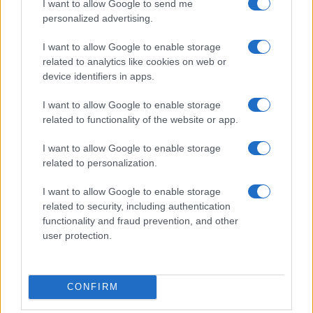
I want to allow Google to send me
resto. Forse non era questo l’obiettivo e il
personalized advertising.
programma del governo, lo sappiamo, ma se si
I want to allow Google to enable storage
guardano i dati è così.
related to analytics like cookies on web or
device identifiers in apps.
Paolo Becchi e Giovanni Zibordi, 3 gennaio 2024
I want to allow Google to enable storage
related to functionality of the website or app.
#CAPITALISMO
#ITALIA
I want to allow Google to enable storage
related to personalization.
6
I want to allow Google to enable storage
Leggi i commenti
related to security, including authentication
functionality and fraud prevention, and other
user protection.
SEDUTE SATIRICHE
Vignetta del 07/08/2026
CONFIRM