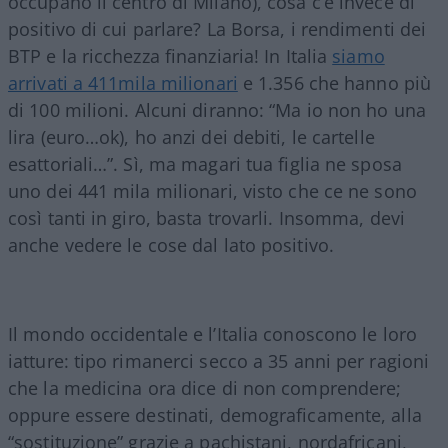
occupano il centro di Milano), cosa c’è invece di
positivo di cui parlare? La Borsa, i rendimenti dei
BTP e la ricchezza finanziaria! In Italia
siamo
arrivati a 411mila milionari
e 1.356 che hanno più
di 100 milioni. Alcuni diranno: “Ma io non ho una
lira (euro…ok), ho anzi dei debiti, le cartelle
esattoriali…”. Sì, ma magari tua figlia ne sposa
uno dei 441 mila milionari, visto che ce ne sono
così tanti in giro, basta trovarli. Insomma, devi
anche vedere le cose dal lato positivo.
Il mondo occidentale e l’Italia conoscono le loro
iatture: tipo rimanerci secco a 35 anni per ragioni
che la medicina ora dice di non comprendere;
oppure essere destinati, demograficamente, alla
“sostituzione” grazie a pachistani, nordafricani,