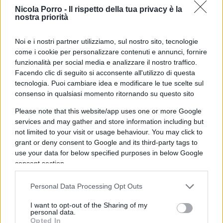
più alta (3,8% e 3,2%) e rendimenti più bassi dei
Nicola Porro -
Il rispetto della tua privacy è la
loro titoli di stato. Ad esempio, un povero
nostra priorità
risparmiatore tedesco se compra un titolo di stato
Noi e i nostri partner utilizziamo, sul nostro sito, tecnologie
scadenza dieci anni riceve un 1,9% con inflazione
come i cookie per personalizzare contenuti e annunci, fornire
al 3,2%. E infatti non li comprano.
funzionalità per social media e analizzare il nostro traffico.
Facendo clic di seguito si acconsente all'utilizzo di questa
tecnologia. Puoi cambiare idea e modificare le tue scelte sul
consenso in qualsiasi momento ritornando su questo sito
Inoltre, le aziende italiane che fanno veramente
Please note that this website/app uses one or more Google
soldi negli ultimi anni son parecchie. Perché
services and may gather and store information including but
l’inflazione 2021-2023 era da profitti, non da salari
not limited to your visit or usage behaviour. You may click to
(come quella degli anni ’70 e ’80 con la scala
grant or deny consent to Google and its third-party tags to
use your data for below specified purposes in below Google
mobile e i sindacati che ottenevano aumenti
consent section.
contrattuali del 10% l’anno). Anzi, le statistiche
indicano che
gli stipendi italiani
al netto
Personal Data Processing Opt Outs
dell’inflazione dal 2020 sono calati di un 9%. E qui
I want to opt-out of the Sharing of my
i capitalisti non sanno come ringraziare i sindacati
personal data.
Opted In