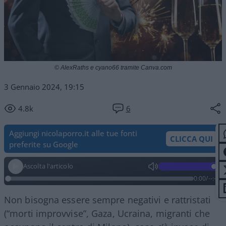
© AlexRaths e cyano66 tramite Canva.com
3 Gennaio 2024, 19:15
4.8k
6
Aggiungi nicolaporro.it alle tue fonti
CLICCA QUI
preferite su Google
Ascolta l'articolo
0:00
/
--:--
Non bisogna essere sempre negativi e rattristati
(“morti improvvise”, Gaza, Ucraina, migranti che