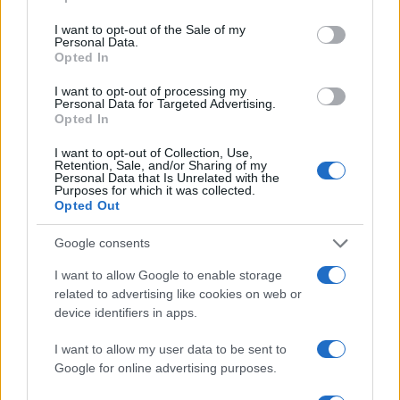
italiani che si occupano del “sesso degli angeli” e
non solo di quello, ma non di salari. In fin dei
I want to opt-out of the Sale of my
Personal Data.
conti è grazie ai sindacati che si deve l’aumento
Opted In
dei profitti.
I want to opt-out of processing my
Personal Data for Targeted Advertising.
Opted In
Anche il PIL è aumentato di molto, da 1.700 a
2.000 miliardi. E da cosa è dovuto? Aumenti
I want to opt-out of Collection, Use,
Retention, Sale, and/or Sharing of my
soprattutto di fatturati, grandi e piccoli, dagli
Personal Data that Is Unrelated with the
Purposes for which it was collected.
artigiani, ai ristoratori (finalmente) e soprattutto
Opted Out
alle grandi aziende.
Google consents
I want to allow Google to enable storage
related to advertising like cookies on web or
Nell’economia di mercato globale, per uno che
device identifiers in apps.
soffre un altro gode.
E oggi in Italia molti
godono.
Per cui, nella realtà dei fatti, non nei titoli
I want to allow my user data to be sent to
Google for online advertising purposes.
dei giornali e nei commenti dei piagnistei social, il
capitalismo in Italia vince! E se ne fotte di tutto il