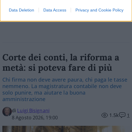
Data Deletion
Data Access
Privacy and Cookie Policy
Vai all'archivio delle vignette
Corte dei conti, la riforma a
metà: si poteva fare di più
Chi firma non deve avere paura, chi paga le tasse
nemmeno. La magistratura contabile non deve
solo punire, ma aiutare la buona
amministrazione
di
Luigi Bisignani
1.5k
1
8 Agosto 2026, 19:00