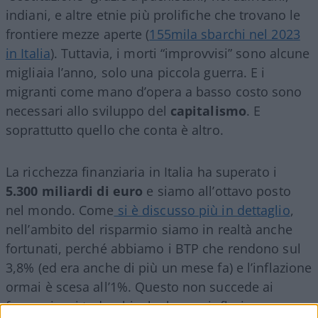
indiani, e altre etnie più prolifiche che trovano le
frontiere mezze aperte (
155mila sbarchi nel 2023
in Italia
). Tuttavia, i morti “improvvisi” sono alcune
migliaia l’anno, solo una piccola guerra. E i
migranti come mano d’opera a basso costo sono
necessari allo sviluppo del
capitalismo
. E
soprattutto quello che conta è altro.
La ricchezza finanziaria in Italia ha superato i
5.300 miliardi di euro
e siamo all’ottavo posto
nel mondo. Come
si è discusso più in dettaglio
,
nell’ambito del risparmio siamo in realtà anche
fortunati, perché abbiamo i BTP che rendono sul
3,8% (ed era anche di più un mese fa) e l’inflazione
ormai è scesa all’1%. Questo non succede ai
francesi e ai tedeschi, che hanno inflazione ora