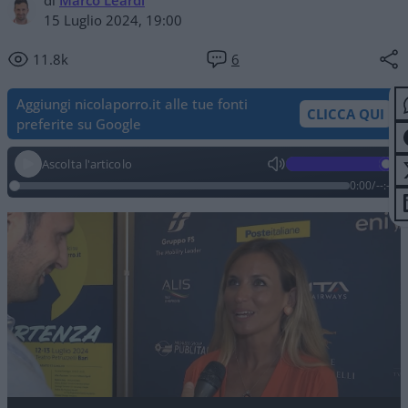
di
Marco Leardi
15 Luglio 2024, 19:00
11.8k
6
Aggiungi nicolaporro.it alle tue fonti
CLICCA QUI
preferite su Google
Ascolta l'articolo
0:00
/
--:--
Video
Player