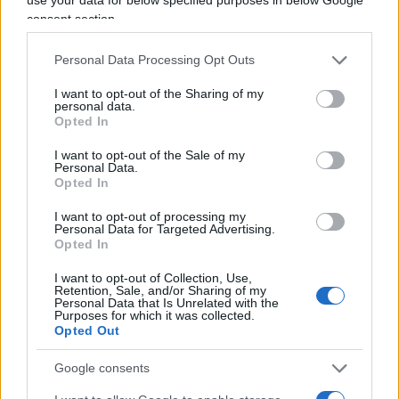
consent section.
Personal Data Processing Opt Outs
I want to opt-out of the Sharing of my
personal data.
Opted In
Non so spiegare cos’abbia significato
Francesco
I want to opt-out of the Sale of my
Guccini
nella mia vita. Probabilmente cercherò di
Personal Data.
Opted In
capirlo da oggi in poi. Finché non verrà il tempo,
in faccia a tutto il mondo per rincontrarlo.
I want to opt-out of processing my
Personal Data for Targeted Advertising.
Opted In
Guglielmo Mastroianni, 8 agosto 2026
I want to opt-out of Collection, Use,
Retention, Sale, and/or Sharing of my
Personal Data that Is Unrelated with the
Purposes for which it was collected.
Opted Out
Google consents