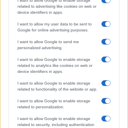
I want to allow Google to enable storage
related to advertising like cookies on web or
device identifiers in apps.
I want to allow my user data to be sent to
Google for online advertising purposes.
I want to allow Google to send me
personalized advertising.
I want to allow Google to enable storage
related to analytics like cookies on web or
Tutta la differenza tra Ceuta e
device identifiers in apps.
l’emigrazione italiana negli
I want to allow Google to enable storage
related to functionality of the website or app.
Usa
I want to allow Google to enable storage
Non si tratta di negare il diritto d’asilo a chi ne ha
related to personalization.
titolo, ma di riconoscere che una parte di chi
entra irregolarmente porta violenza
I want to allow Google to enable storage
related to security, including authentication