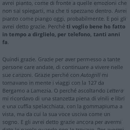
avrei pianto, come di fronte a quelle emozioni che
non sai spiegarti, ma che ti spezzano dentro. Avrei
pianto come piango oggi, probabilmente. E poi gli
avrei detto grazie. Perché
ti voglio bene ho fatto
in tempo a dirglielo, per telefono, tanti anni
fa
.
Quindi grazie. Grazie per aver permesso a tante
persone care andate, di continuare a vivere nelle
sue canzoni. Grazie perché con
Autogrill
mi
tornavano in mente i viaggi con la 127 da
Bergamo a Lamezia. O perché ascoltando
Lettera
mi ricordavo di una stanzetta piena di vinili e libri
e una cuffia spelacchiata, con la gommapiuma a
vista, ma da cui la sua voce usciva come un
sogno. E gli avrei detto grazie ancora per avermi
dato le parole quando non le trovavo. Per avermi