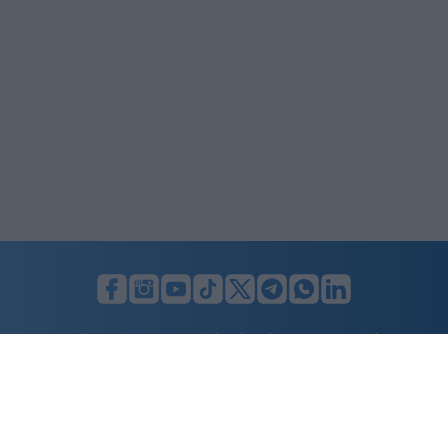
LUNIFIN S.r.l. a socio unico. Sede legale Milano, Largo F. Richini, 2/A,
20122 (MI), C.F./P.Iva en. 07174900154, REA cap. soc. euro 10.000,00
i.v.
Home
Advertising
Condizioni d’uso
Privacy Policy