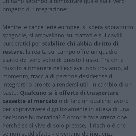
un nano secondo a dimostrare quale sia il vero
progetto di “integrazione”.
Mentre le cancellerie europee, si spera soprattutto
spagnole, si arrovellano sui trattati e sui cavilli
burocratici per
stabilire chi abbia diritto di
restare
, la realtà sul campo offre un quadro
esatto del vero volto di questo flusso. Tra chi è
riuscito a rimanere nell’exclave, non troviamo, al
momento, traccia di persone desiderose di
integrarsi o pronte a rendersi utili in cambio di un
pasto.
Qualcuno si è offerto di trasportare
cassette al mercato
o di fare un qualche lavoro
per sopravvivere dignitosamente in attesa di una
decisione burocratica? E occorre fare attenzione.
Perché se si vive di solo pretese, il rischio è che –
se non soddisfatte – diventino delinquenza