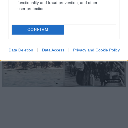
di Teresa Casamichela
functionality and fraud prevention, and other
1.8k
18
user protection.
8 Agosto 2026, 15:57
CONFIRM
Data Deletion
Data Access
Privacy and Cookie Policy