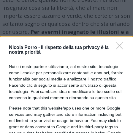
insegnato cosa sia la libertà, che al mare non
importa essere azzurro o verde, che certe crisi son
soltanto segno di qualcosa dentro che sta urlando
per uscire.
Per avermi insegnato le illusioni e a
morire pecora nera
. Ad avermi raccontato di
Odisseo, e poi di Cirano, di Colombo, di Sancho
Nicola Porro -
Il rispetto della tua privacy è la
nostra priorità
Panza e Don Chisciotte. A saper distinguere
quello che non da quello che è. E tante, tante,
Noi e i nostri partner utilizziamo, sul nostro sito, tecnologie
tante altre cose per cui non ci sarebbero grazie
come i cookie per personalizzare contenuti e annunci, fornire
che potrebbero bastare.
funzionalità per social media e analizzare il nostro traffico.
Facendo clic di seguito si acconsente all'utilizzo di questa
tecnologia. Puoi cambiare idea e modificare le tue scelte sul
consenso in qualsiasi momento ritornando su questo sito
Please note that this website/app uses one or more Google
services and may gather and store information including but
not limited to your visit or usage behaviour. You may click to
grant or deny consent to Google and its third-party tags to
use your data for below specified purposes in below Google