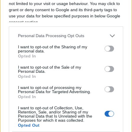
not limited to your visit or usage behaviour. You may click to
le sue argomentazioni sono mie”, ha rimarcato
grant or deny consent to Google and its third-party tags to
l’arcivescovo, sottolineando che di fronte a quei
use your data for below specified purposes in below Google
argomenti le autorità romane non potevano
consent section.
condannarlo per eresia, dovendo invece aspettare
che consacrasse i vescovi in modo da avere il
Personal Data Processing Opt Outs
pretesto di dichiararlo scismatico e revocare la
I want to opt-out of the Sharing of my
personal data.
sua scomunica quando era già morto. Lo schema
Opted In
si ripete, dunque: “La Chiesa cattolica è stata
I want to opt-out of the Sale of my
lentamente ma inesorabilmente rilevata e a
Personal Data.
Bergoglio è stato affidato il compito di renderla
Opted In
un’agenzia filantropica, la ‘chiesa dell’umanità,
I want to opt-out of processing my
dell’inclusione, dell’ambiente’ al servizio del
Personal Data for Targeted Advertising.
Opted In
Nuovo Ordine Mondiale. Ma
questa non è la
Chiesa cattolica
: è la sua contraffazione”.
I want to opt-out of Collection, Use,
Retention, Sale, and/or Sharing of my
Personal Data that Is Unrelated with the
Purposes for which it was collected.
Il
delitto di scisma
è uno dei tre delitti “contra
Opted Out