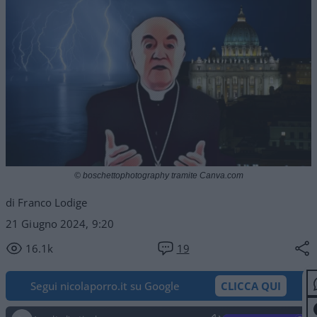
© boschettophotography tramite Canva.com
di Franco Lodige
21 Giugno 2024, 9:20
16.1k
19
Segui nicolaporro.it su Google
CLICCA QUI