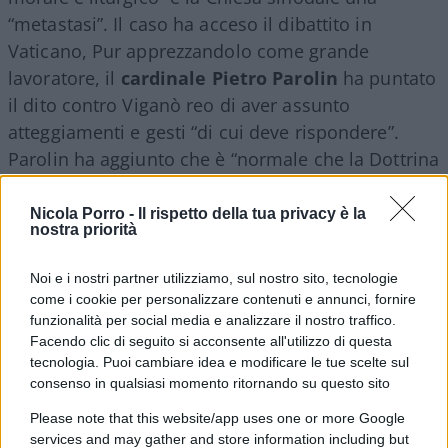
“metastasi”. Il caso ha acceso il dibattito in
Vaticano, Pur apprezzandolo come grande
lavoratore, il
cardinale Pietro Parolin
ha puntato
il dito contro Viganò reo di aver assunto
atteggiamenti e gesti “di cui deve rispondere”.
Parolin ha aggiunto che è “normale che la Dottrina
della Fede abbia preso in mano la situazione e
stia svolgendo quelle indagini necessarie per
Nicola Porro -
Il rispetto della tua privacy è la
nostra priorità
approfondire la situazione stessa. Ha dato a lui la
possibilità di difendersi”.
Noi e i nostri partner utilizziamo, sul nostro sito, tecnologie
come i cookie per personalizzare contenuti e annunci, fornire
funzionalità per social media e analizzare il nostro traffico.
Facendo clic di seguito si acconsente all'utilizzo di questa
Mons. Viganò ha ricordato che cinquant’anni fa fu
tecnologia. Puoi cambiare idea e modificare le tue scelte sul
l’arcivescovo
Marcel Lefebvre
a essere convocato
consenso in qualsiasi momento ritornando su questo sito
e accusato di scisma per aver respinto il Vaticano
Please note that this website/app uses one or more Google
II. “La sua difesa è mia; le sue parole sono mie; e
services and may gather and store information including but