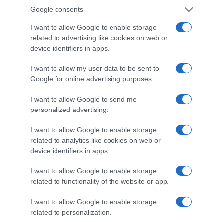
fidem” insieme a
eresia
e
apostasia
. Di questi
Google consents
delitti si occupa la Congregazione per la Dottrina
I want to allow Google to enable storage
della Fede che “a norma dell’art. 52 della
related to advertising like cookies on web or
Costituzione Apostolica Pastor Bonus, giudica, ai
device identifiers in apps.
sensi dell’art. 2, i delitti contro la fede” e “previo
mandato del Romano Pontefice” “ha il diritto di
I want to allow my user data to be sent to
Google for online advertising purposes.
giudicare i Padri Cardinali, i Patriarchi, i Legati
della Sede Apostolica, i Vescovi, nonché le altre
I want to allow Google to send me
persone fisiche”. In dettaglio, il delitto di scisma
personalized advertising.
viene definito nel diritto canonico come “il rifiuto
I want to allow Google to enable storage
della sottomissione al Sommo Pontefice o della
related to analytics like cookies on web or
comunione con i membri della Chiesa a lui
device identifiers in apps.
soggetti” (can. 751 CIC).
I want to allow Google to enable storage
related to functionality of the website or app.
I want to allow Google to enable storage
In altri termini, si tratta di negare il primato Papa
related to personalization.
o altre cause sempre inerenti all’unità della Chiesa